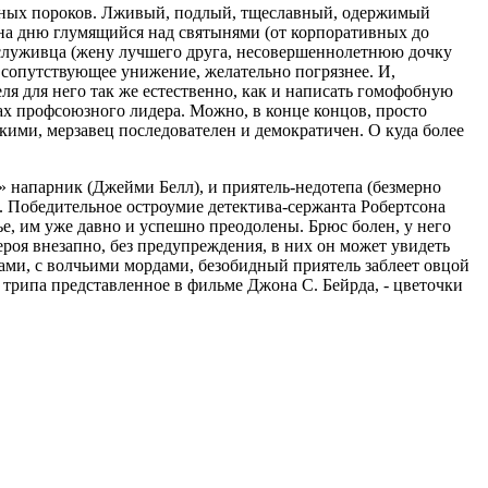
ожных пороков. Лживый, подлый, тщеславный, одержимый
на дню глумящийся над святынями (от корпоративных до
ослуживца (жену лучшего друга, несовершеннолетнюю дочку
ь сопутствующее унижение, желательно погрязнее. И,
ля для него так же естественно, как и написать гомофобную
ах профсоюзного лидера. Можно, в конце концов, просто
лкими, мерзавец последователен и демократичен. О куда более
» напарник (Джейми Белл), и приятель-недотепа (безмерно
. Победительное остроумие детектива-сержанта Робертсона
е, им уже давно и успешно преодолены. Брюс болен, у него
роя внезапно, без предупреждения, в них он может увидеть
ами, с волчьими мордами, безобидный приятель заблеет овцой
ого трипа представленное в фильме Джона С. Бейрда, - цветочки