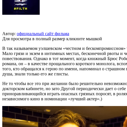
Автор:
официальный сайт фильма
Для просмотра в полный размер кликните мышкой
В так называемом уэлшевском «честном и бескомпромиссном» т
Мало грязи и экзем в интимных местах, бесконечной рвоты и 
повествования. Однако в тот момент, когда книжный Брюс Робер
романа, он – в качестве прощального короткого монолога, всп
того, кто обращался к герою по имени, напоминал о страшном п
душа, знали только его же глисты.
Не то чтобы все это при желании было решительно невозможно 
докторском кабинете, но зато Другой периодически дает о себ
приноравливающийся играть опасных грязных поросят, в ролях 
независимого кино в номинации «лучший актер».)