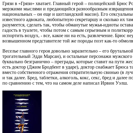
Грязи в «Грязи» хватает. Главный герой – полицейский Брюс
мерзкими мыслями и предающийся разнообразным извращениям 
национальных – он еще и шотландский масон). Его сексуальны
известного адвоката, любопытную секретаршу и сколько их там
разумеется, сделать так, чтобы обманутые мужья-идиоты остав
гадость в туалете, чтобы потом с самым серьезным и политкор
испортить воздух, - все, какое ни на есть, развлечение. Брюс
возвышенном представителе той же породы поэт как-то обмолви
Веселье главного героя довольно заразительно – его брутальн
трогательный Эдди Марсан), и остальные персонажи мужского 
буквально безгранично – преграды, которые ставит на пути же
есть доктор (Джим Бродбент в ударе), доктор снабжает Брюса 
вместо собственного отражения отвратительную свинью (в лучш
и так далее. Бред, таблетки, алкоголь, кокс, секс, бред и дале
по сравнению с тем, что на самом деле написал Ирвин Уэлш.