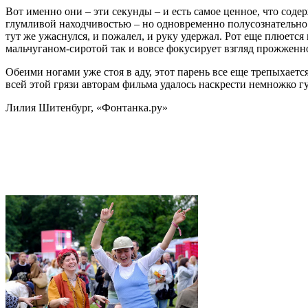
Вот именно они – эти секунды – и есть самое ценное, что сод
глумливой находчивостью – но одновременно полусознательно ф
тут же ужаснулся, и пожалел, и руку удержал. Рот еще плюется
мальчуганом-сиротой так и вовсе фокусирует взгляд прожженн
Обеими ногами уже стоя в аду, этот парень все еще трепыхает
всей этой грязи авторам фильма удалось наскрести немножко гу
Лилия Шитенбург, «Фонтанка.ру»