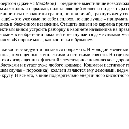
 Робертсон (Джеймс МакЭвой) – бездонное вместилище всевозм
алкоголик и наркоман, подставляющий коллег и по десять раз 
е аппетиты не знают ни границ, ни приличий, трахнуть жену с
 еще) – это уже само по себе неплохо, но еще лучше – придумат
ались в блаженном неведении. Стащить деньги из кармана прияте
ректным видом устроить разборку в кабинете начальника на прав
 неутомим в изобретении пакостей и не гнушается даже самыми ме
лся: «В пороке млел, как косточка в бульоне».
ой живости завидуют и пытаются подражать. И молодой «зеленый
пола, отягощенные комплексами и остатками совести. Но где им
стоких извращенных фантазий элементарное психическое здоровь
таблетками и пугает хуже любого кошмара. Кошмары настигают ге
ем случае – поросенка), коллеги являются ему демонами, ведьм
е по кругу. И все это, в виде подозрительно энергичного кислотн