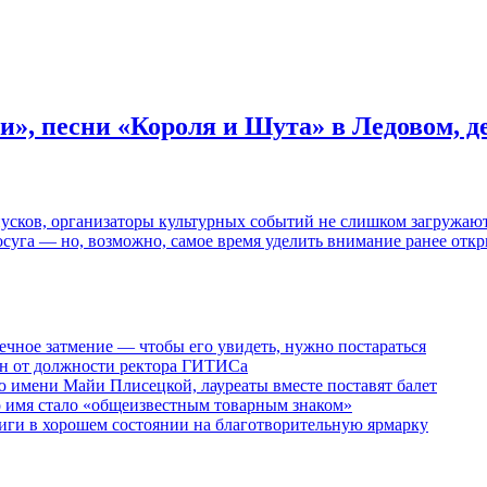
и», песни «Короля и Шута» в Ледовом, 
пусков, организаторы культурных событий не слишком загружаю
осуга — но, возможно, самое время уделить внимание ранее отк
ечное затмение — чтобы его увидеть, нужно постараться
ен от должности ректора ГИТИСа
 имени Майи Плисецкой, лауреаты вместе поставят балет
о имя стало «общеизвестным товарным знаком»
ги в хорошем состоянии на благотворительную ярмарку