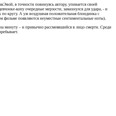
акЭвой, в точности повинуясь автору, упивается своей
вчонке-копу очередные мерзости, замахнулся для удара, - и
так по кругу. А уж воздушная положительная блондинка с
ком фильме появляются неуместные сентиментальные ноты).
и на минуту – и привычно рассмеявшийся в лицо смерти. Среди
пребывает.