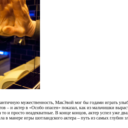
нтичную мужественность, МакЭвой мог бы годами играть улыбчи
ов – и актер в «Особо опасен» показал, как из мальчишки вырас
а то и просто неадекватные. В конце концов, актер успел уже д
ила в манере игры шотландского актера – путь из самых глубин зл