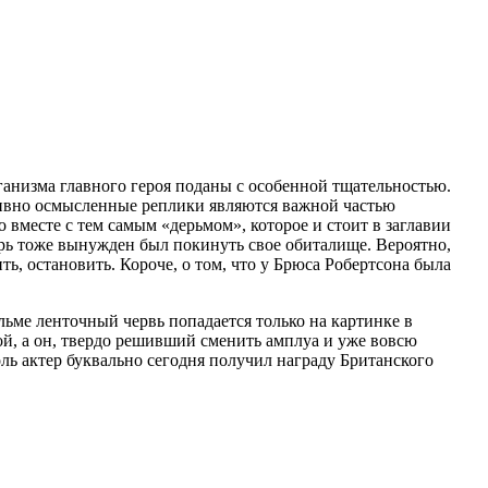
анизма главного героя поданы с особенной тщательностью.
 дивно осмысленные реплики являются важной частью
 вместе с тем самым «дерьмом», которое и стоит в заглавии
перь тоже вынужден был покинуть свое обиталище. Вероятно,
ь, остановить. Короче, о том, что у Брюса Робертсона была
льме ленточный червь попадается только на картинке в
ой, а он, твердо решивший сменить амплуа и уже вовсю
ль актер буквально сегодня получил награду Британского