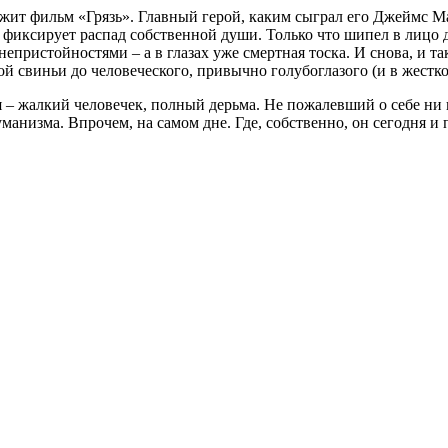
ержит фильм «Грязь». Главный герой, каким сыграл его Джеймс М
иксирует распад собственной души. Только что шипел в лицо де
 непристойностями – а в глазах уже смертная тоска. И снова, и 
ой свиньи до человеческого, привычно голубоглазого (и в жест
ся – жалкий человечек, полный дерьма. Не пожалевший о себе н
манизма. Впрочем, на самом дне. Где, собственно, он сегодня и 