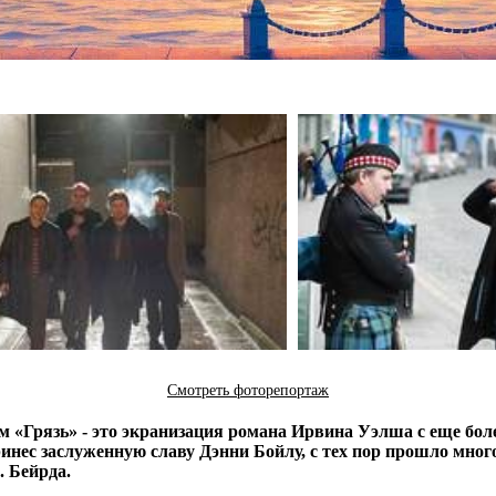
Смотреть фоторепортаж
Грязь» - это экранизация романа Ирвина Уэлша с еще более
нес заслуженную славу Дэнни Бойлу, с тех пор прошло много
. Бейрда.