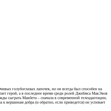
вых голубоглазых лапочек, но он всегда был способен на
тает герой, а в последнее время среди ролей Джеймса МакЭвоя
важды сыграть Макбета – сначала в современной телеадаптации,
а к вершинам добра (и обратно, если приведется) он успевает