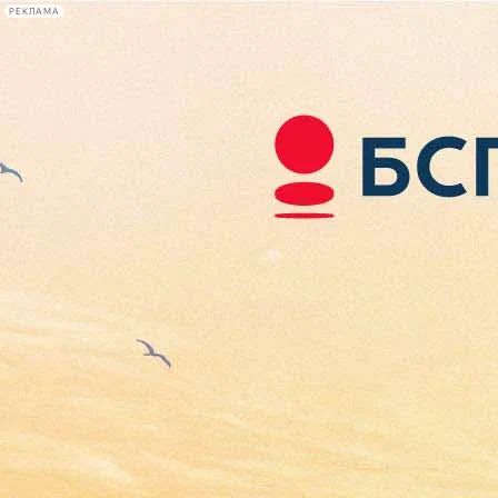
РЕКЛАМА
Афиша Plus
#телегид
Фонтанка.ру
Сегодня:
2026.08.09
10:04
Афиша Plus
кино
спектакли
выставки
концерты
лекции
книги
афиша плюс
новости
+