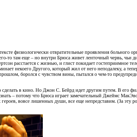
ексте физиологически отвратительные проявления больного орг
чего-то там еще – но внутри Брюса живет ленточный червь, чьи
тсон расстается с жизнью, и глист покидает гостеприимное тело
оминает некоего Другого, который жил от него неподалеку, а те
рошлом, боролся с чувством вины, пытался о чем-то предупредит
сделать в кино. Но Джон С. Бейрд идет другим путем. В его фи
е знать – потому что Брюса играет замечательный Джеймс МакЭв
героев, вовсе лишенных души, все еще непредставим. (За эту ро