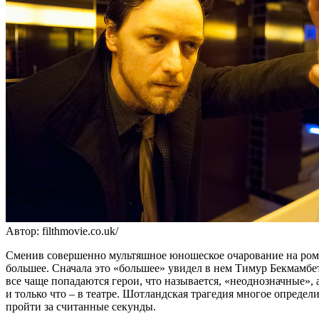
Автор: filthmovie.co.uk/
Сменив совершенно мультяшное юношеское очарование на рома
большее. Сначала это «большее» увидел в нем Тимур Бекмамбет
все чаще попадаются герои, что называется, «неоднозначные», 
и только что – в театре. Шотландская трагедия многое определ
пройти за считанные секунды.