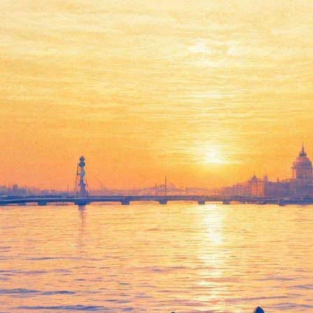
Мишель Мерсье обнаружила
в России украденные
мемуары, а Дэрил Ханна