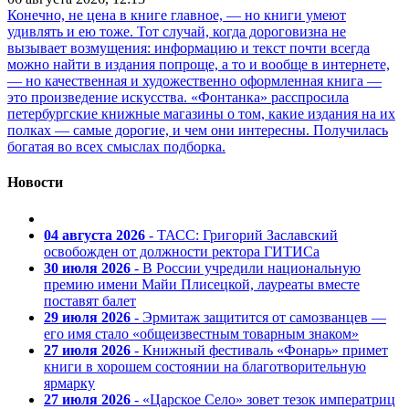
Конечно, не цена в книге главное, — но книги умеют
удивлять и ею тоже. Тот случай, когда дороговизна не
вызывает возмущения: информацию и текст почти всегда
можно найти в издания попроще, а то и вообще в интернете,
— но качественная и художественно оформленная книга —
это произведение искусства. «Фонтанка» расспросила
петербургские книжные магазины о том, какие издания на их
полках — самые дорогие, и чем они интересны. Получилась
богатая во всех смыслах подборка.
Новости
04 августа 2026
- ТАСС: Григорий Заславский
освобожден от должности ректора ГИТИСа
30 июля 2026
- В России учредили национальную
премию имени Майи Плисецкой, лауреаты вместе
поставят балет
29 июля 2026
- Эрмитаж защитится от самозванцев —
его имя стало «общеизвестным товарным знаком»
27 июля 2026
- Книжный фестиваль «Фонарь» примет
книги в хорошем состоянии на благотворительную
ярмарку
27 июля 2026
- «Царское Село» зовет тезок императриц