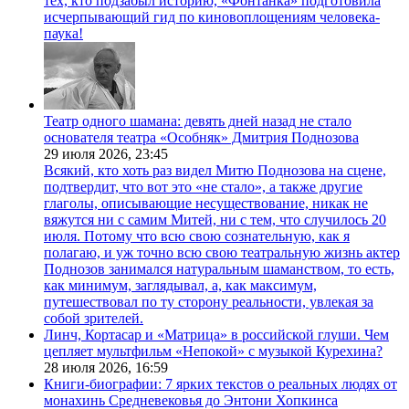
тех, кто подзабыл историю, «Фонтанка» подготовила
исчерпывающий гид по киновоплощениям человека-
паука!
Театр одного шамана: девять дней назад не стало
основателя театра «Особняк» Дмитрия Поднозова
29 июля 2026,
23:45
Всякий, кто хоть раз видел Митю Поднозова на сцене,
подтвердит, что вот это «не стало», а также другие
глаголы, описывающие несуществование, никак не
вяжутся ни с самим Митей, ни с тем, что случилось 20
июля. Потому что всю свою сознательную, как я
полагаю, и уж точно всю свою театральную жизнь актер
Поднозов занимался натуральным шаманством, то есть,
как минимум, заглядывал, а, как максимум,
путешествовал по ту сторону реальности, увлекая за
собой зрителей.
Линч, Кортасар и «Матрица» в российской глуши. Чем
цепляет мультфильм «Непокой» с музыкой Курехина?
28 июля 2026,
16:59
Книги-биографии: 7 ярких текстов о реальных людях от
монахинь Средневековья до Энтони Хопкинса