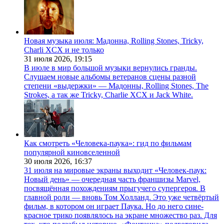
Новая музыка июля: Мадонна, Rolling Stones, Tricky,
Charli XCX и не только
31 июля 2026,
19:15
В июле в мир большой музыки вернулись гранды.
Слушаем новые альбомы ветеранов сцены разной
степени «выдержки» — Мадонны, Rolling Stones, The
Strokes, а так же Tricky, Charlie XCX и Jack White.
Как смотреть «Человека-паука»: гид по фильмам
популярной киновселенной
30 июля 2026,
16:37
31 июля на мировые экраны выходит «Человек-паук:
Новый день» — очередная часть франшизы Marvel,
посвящённая похождениям прыгучего супергероя. В
главной роли — вновь Том Холланд. Это уже четвёртый
фильм, в котором он играет Паука. Но до него сине-
красное трико появлялось на экране множество раз. Для