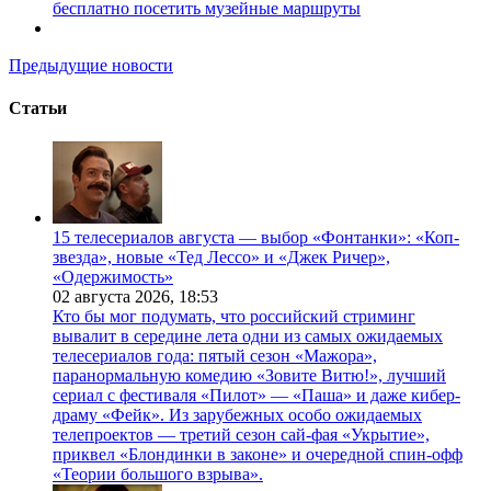
бесплатно посетить музейные маршруты
Предыдущие новости
Статьи
15 телесериалов августа — выбор «Фонтанки»: «Коп-
звезда», новые «Тед Лессо» и «Джек Ричер»,
«Одержимость»
02 августа 2026,
18:53
Кто бы мог подумать, что российский стриминг
вывалит в середине лета одни из самых ожидаемых
телесериалов года: пятый сезон «Мажора»,
паранормальную комедию «Зовите Витю!», лучший
сериал с фестиваля «Пилот» — «Паша» и даже кибер-
драму «Фейк». Из зарубежных особо ожидаемых
телепроектов — третий сезон сай-фая «Укрытие»,
приквел «Блондинки в законе» и очередной спин-офф
«Теории большого взрыва».