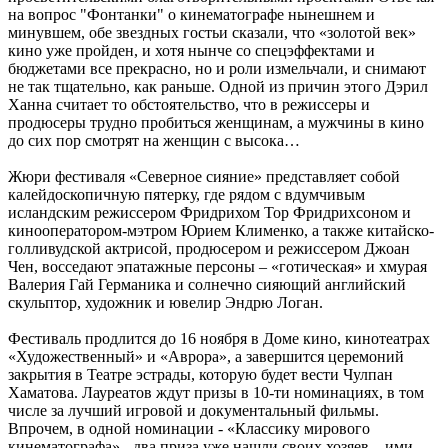
на вопрос "Фонтанки" о кинематографе нынешнем и
минувшем, обе звездных гостьи сказали, что «золотой век»
кино уже пройден, и хотя нынче со спецэффектами и
бюджетами все прекрасно, но и роли измельчали, и снимают
не так тщательно, как раньше. Одной из причин этого Дэрил
Ханна считает то обстоятельство, что в режиссеры и
продюсеры трудно пробиться женщинам, а мужчины в кино
до сих пор смотрят на женщин с высока…
Жюри фестиваля «Северное сияние» представляет собой
калейдоскопичную пятерку, где рядом с вдумчивым
исландским режиссером Фридрихом Тор Фридрихсоном и
кинооператором-мэтром Юрием Клименко, а также китайско-
голливудской актрисой, продюсером и режиссером Джоан
Чен, восседают эпатажные персоны – «готическая» и хмурая
Валерия Гай Германика и солнечно сияющий английский
скульптор, художник и ювелир Эндрю Логан.
Фестиваль продлится до 16 ноября в Доме кино, кинотеатрах
«Художественный» и «Аврора», а завершится церемоний
закрытия в Театре эстрады, которую будет вести Чулпан
Хаматова. Лауреатов ждут призы в 10-ти номинациях, в том
числе за лучший игровой и документальный фильмы.
Впрочем, в одной номинации - «Классику мирового
кинематографа» - два приза уже нашли своих хозяев – ими