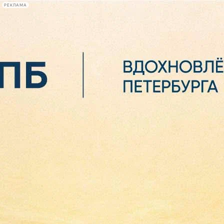
РЕКЛАМА
Афиша Plus
#телегид
Фонтанка.ру
Сегодня:
2026.08.06
13:38
Афиша Plus
кино
спектакли
выставки
концерты
лекции
книги
афиша плюс
новости
+