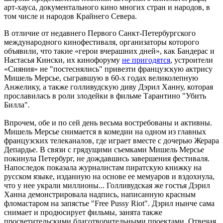
арт-хауса, документального кино многих стран и народов, в
том числе и народов Крайнего Севера.
В отличие от недавнего Первого Санкт-Петербургского
международного кинофестиваля, организаторы которого
объявили, что такие «герои вчерашних дней», как Бандерас и
Настасья Кински, их кинофоруму
не пригодятся
, устроители
«Сияния» не "постеснялись" привезти французскую актрису
Мишель Мерсье, сыгравшую в 60-х годах великолепную
Анжелику, а также голливудскую диву Дэрил Ханну, которая
прославилась в роли злодейки в фильме Тарантино "Убить
Билла".
Впрочем, обе и по сей день весьма востребованы и активны.
Мишель Мерсье снимается в комедии на одном из главных
французских телеканалов, где играет вместе с дочерью Жерара
Депардье. В связи с грядущими съемками Мишель Мерсье
покинула Петербург, не дождавшись завершения фестиваля.
Напоследок показала журналистам пиратскую книжку на
русском языке, изданную на основе ее мемуаров и вздохнула,
что у нее украли миллионы... Голливудская же гостья Дэрил
Ханна демонстрировала надпись, написанную красным
фломастаром на запястье "Free Pussy Riot". Дэрил нынче сама
снимает и продюсирует фильмы, занята также
просветительскими благотворительными проектами. Отвечая