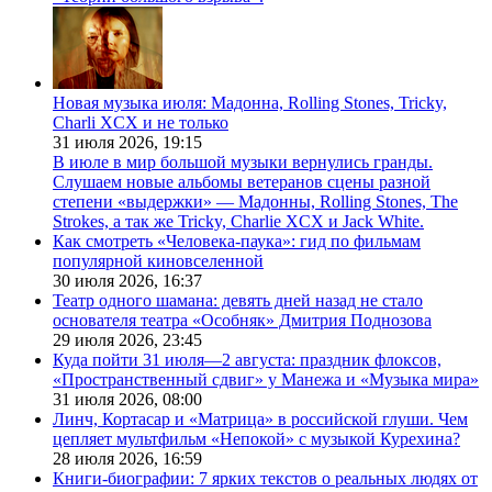
Новая музыка июля: Мадонна, Rolling Stones, Tricky,
Charli XCX и не только
31 июля 2026,
19:15
В июле в мир большой музыки вернулись гранды.
Слушаем новые альбомы ветеранов сцены разной
степени «выдержки» — Мадонны, Rolling Stones, The
Strokes, а так же Tricky, Charlie XCX и Jack White.
Как смотреть «Человека-паука»: гид по фильмам
популярной киновселенной
30 июля 2026,
16:37
Театр одного шамана: девять дней назад не стало
основателя театра «Особняк» Дмитрия Поднозова
29 июля 2026,
23:45
Куда пойти 31 июля—2 августа: праздник флоксов,
«Пространственный сдвиг» у Манежа и «Музыка мира»
31 июля 2026,
08:00
Линч, Кортасар и «Матрица» в российской глуши. Чем
цепляет мультфильм «Непокой» с музыкой Курехина?
28 июля 2026,
16:59
Книги-биографии: 7 ярких текстов о реальных людях от