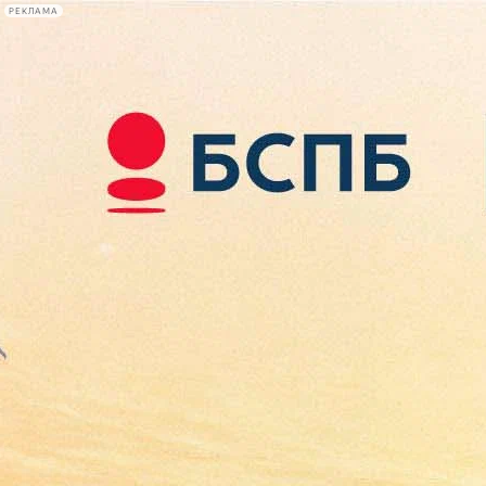
РЕКЛАМА
Афиша Plus
#телегид
Фонтанка.ру
Сегодня:
2026.08.09
04:04
Афиша Plus
кино
спектакли
выставки
концерты
лекции
книги
афиша плюс
новости
+