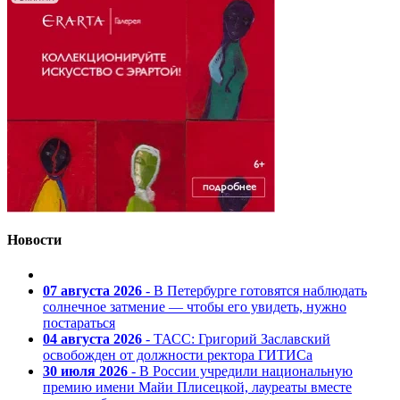
Новости
07 августа 2026
- В Петербурге готовятся наблюдать
солнечное затмение — чтобы его увидеть, нужно
постараться
04 августа 2026
- ТАСС: Григорий Заславский
освобожден от должности ректора ГИТИСа
30 июля 2026
- В России учредили национальную
премию имени Майи Плисецкой, лауреаты вместе