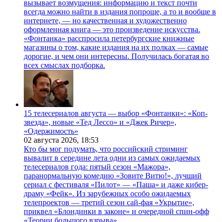
вызывает возмущения: информацию и текст почти
всегда можно найти в издания попроще, а то и вообще в
интернете, — но качественная и художественно
оформленная книга — это произведение искусства.
«Фонтанка» расспросила петербургские книжные
магазины о том, какие издания на их полках — самые
дорогие, и чем они интересны. Получилась богатая во
всех смыслах подборка.
15 телесериалов августа — выбор «Фонтанки»: «Коп-
звезда», новые «Тед Лессо» и «Джек Ричер»,
«Одержимость»
02 августа 2026,
18:53
Кто бы мог подумать, что российский стриминг
вывалит в середине лета одни из самых ожидаемых
телесериалов года: пятый сезон «Мажора»,
паранормальную комедию «Зовите Витю!», лучший
сериал с фестиваля «Пилот» — «Паша» и даже кибер-
драму «Фейк». Из зарубежных особо ожидаемых
телепроектов — третий сезон сай-фая «Укрытие»,
приквел «Блондинки в законе» и очередной спин-офф
«Теории большого взрыва».