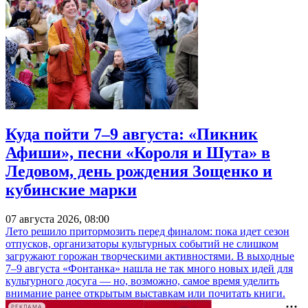
Куда пойти 7–9 августа: «Пикник
Афиши», песни «Короля и Шута» в
Ледовом, день рождения Зощенко и
кубинские марки
07 августа 2026, 08:00
Лето решило притормозить перед финалом: пока идет сезон
отпусков, организаторы культурных событий не слишком
загружают горожан творческими активностями. В выходные
7–9 августа «Фонтанка» нашла не так много новых идей для
культурного досуга — но, возможно, самое время уделить
внимание ранее открытым выставкам или почитать книги.
РЕКЛАМА