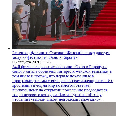
Беглянки, буллинг и Стасики: Женский взгляд диктует
моду на фестивале «Окно в Европу»
06 августа 2026,
15:42
34-й фестиваль российского кино «Окно в Европу» с
самого начала обозначил интерес к женской тематике, в
том числе и потому, что первые показанные в
программе фильмы сняты режиссерами-женщинами. Их
яростный взгляд на мир во многом отвечает
высказанному на открытии пожеланию председателя
жюри игрового конкурса Павла Лунгина: «Я хочу,
чтобы мы увидели дикое, непредсказуемое кино».