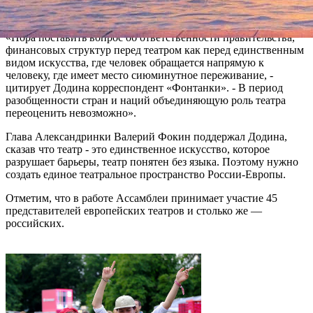
коллегам выработать позицию, с которой можно было бы
обратиться к парламентам стран, к Совету Европы.
«Пора поставить вопрос об ответственности правительства,
финансовых структур перед театром как перед единственным
видом искусства, где человек обращается напрямую к
человеку, где имеет место сиюминутное переживание, -
цитирует Додина корреспондент «Фонтанки». - В период
разобщенности стран и наций объединяющую роль театра
переоценить невозможно».
Глава Александринки Валерий Фокин поддержал Додина,
сказав что театр - это единственное искусство, которое
разрушает барьеры, театр понятен без языка. Поэтому нужно
создать единое театральное пространство России-Европы.
Отметим, что в работе Ассамблеи принимает участие 45
представителей европейских театров и столько же —
российских.