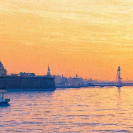
Лев Додин на Ассамблее
театров Европы:
Правительства должны
поддержать театр как
искусство, объединяющее
страны
03 декабря 2013,
16:48
Версия для печати
На Ассамблее театров Европы, которая проходит сегодня в
Петербурге в рамках Международного культурного форума,
худрук Малого Драматического театра Лев Додин предложил