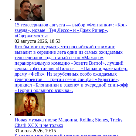
15 телесериалов августа — выбор «Фонтанки»: «Коп-
звезда», новые «Тед Лессо» и «Джек Ричер»,
«Одержимость»
02 августа 2026,
18:53
Кто бы мог подумать, что российский стриминг
вывалит в середине лета одни из самых ожидаемых
телесериалов года: пятый сезон «Мажора»,
паранормальную комедию «Зовите Витю!», лучший
сериал с фестиваля «Пилот» — «Паша» и даже кибер-
драму «Фейк». Из зарубежных особо ожидаемых
телепроектов — третий сезон сай-фая «Укрытие»,
приквел «Блондинки в законе» и очередной спин-офф
«Теории большого взрыва».
Новая музыка июля: Мадонна, Rolling Stones, Tricky,
Charli XCX и не только
31 июля 2026,
19:15