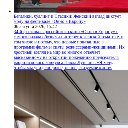
Беглянки, буллинг и Стасики: Женский взгляд диктует
моду на фестивале «Окно в Европу»
06 августа 2026,
15:42
34-й фестиваль российского кино «Окно в Европу» с
самого начала обозначил интерес к женской тематике, в
том числе и потому, что первые показанные в
программе фильмы сняты режиссерами-женщинами. Их
яростный взгляд на мир во многом отвечает
высказанному на открытии пожеланию председателя
жюри игрового конкурса Павла Лунгина: «Я хочу,
чтобы мы увидели дикое, непредсказуемое кино».