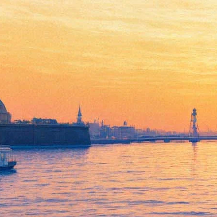
Экспозиция нового музея
Фаберже пополнится тремя
слониками
26 ноября 2013,
18:05
Версия для печати
На только что закончившейся сессии аукциона Christie’s
культурно-историческим фондом Виктора Вексельберга
«Связь Времен» были приобретены три слоника работы
Фаберже. Об этом «Фонтанке» сообщили в представительстве
фонда.
Борьба за раритеты, украшенные изумительной резьбой по
камню, развернулась между Вексельбергом, от имени