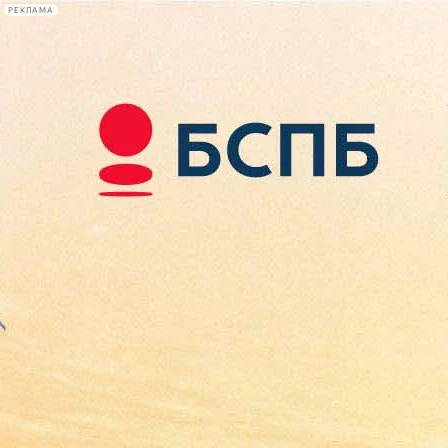
РЕКЛАМА
Афиша Plus
#телегид
Фонтанка.ру
Сегодня:
2026.08.08
09:08
Афиша Plus
кино
спектакли
выставки
концерты
лекции
книги
афиша плюс
новости
+