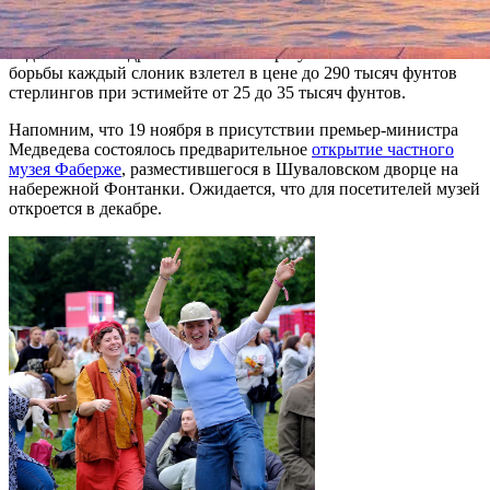
которого действовал директор музея Фаберже Владимир
Воронченко, и владельцем частного музея Фаберже в Баден-
Бадене Александром Ивановым. В результате ожесточенной
борьбы каждый слоник взлетел в цене до 290 тысяч фунтов
стерлингов при эстимейте от 25 до 35 тысяч фунтов.
Напомним, что 19 ноября в присутствии премьер-министра
Медведева состоялось предварительное
открытие частного
музея Фаберже
, разместившегося в Шуваловском дворце на
набережной Фонтанки. Ожидается, что для посетителей музей
откроется в декабре.