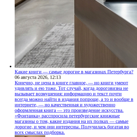
Какие книги — самые дорогие в магазинах Петербурга?
06 августа 2026,
12:13
Конечно, не цена в книге главное, — но книги умеют
удивлять и ею тоже. Тот случай, когда дороговизна не
вызывает возмущения: информацию и текст почти
всегда можно найти в издания попроще, а то и вообще в
интернете, — но качественная и художественно
оформленная книга — это произведение искусства.
«Фонтанка» расспросила петербургские книжные
магазины о том, какие издания на их полках — самые
дорогие, и чем они интересны. Получилась богатая во
всех смыслах подборка.