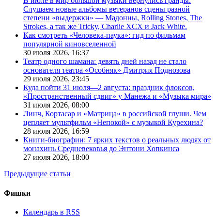
В июле в мир большой музыки вернулись гранды.
Слушаем новые альбомы ветеранов сцены разной
степени «выдержки» — Мадонны, Rolling Stones, The
Strokes, а так же Tricky, Charlie XCX и Jack White.
Как смотреть «Человека-паука»: гид по фильмам
популярной киновселенной
30 июля 2026,
16:37
Театр одного шамана: девять дней назад не стало
основателя театра «Особняк» Дмитрия Поднозова
29 июля 2026,
23:45
Куда пойти 31 июля—2 августа: праздник флоксов,
«Пространственный сдвиг» у Манежа и «Музыка мира»
31 июля 2026,
08:00
Линч, Кортасар и «Матрица» в российской глуши. Чем
цепляет мультфильм «Непокой» с музыкой Курехина?
28 июля 2026,
16:59
Книги-биографии: 7 ярких текстов о реальных людях от
монахинь Средневековья до Энтони Хопкинса
27 июля 2026,
18:00
Предыдущие статьи
Фишки
Календарь в RSS