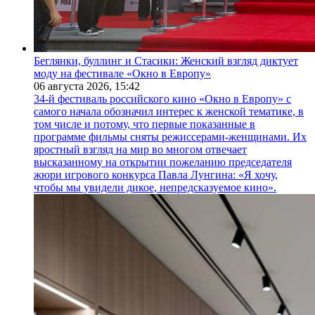
Беглянки, буллинг и Стасики: Женский взгляд диктует
моду на фестивале «Окно в Европу»
06 августа 2026,
15:42
34-й фестиваль российского кино «Окно в Европу» с
самого начала обозначил интерес к женской тематике, в
том числе и потому, что первые показанные в
программе фильмы сняты режиссерами-женщинами. Их
яростный взгляд на мир во многом отвечает
высказанному на открытии пожеланию председателя
жюри игрового конкурса Павла Лунгина: «Я хочу,
чтобы мы увидели дикое, непредсказуемое кино».