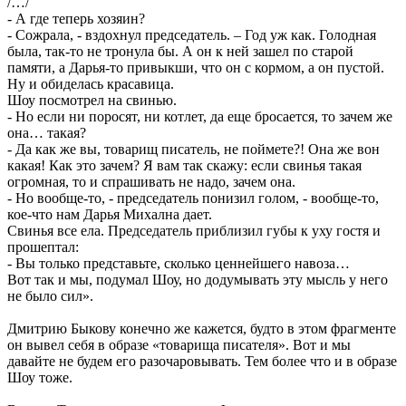
/…/
- А где теперь хозяин?
- Сожрала, - вздохнул председатель. – Год уж как. Голодная
была, так-то не тронула бы. А он к ней зашел по старой
памяти, а Дарья-то привыкши, что он с кормом, а он пустой.
Ну и обиделась красавица.
Шоу посмотрел на свинью.
- Но если ни поросят, ни котлет, да еще бросается, то зачем же
она… такая?
- Да как же вы, товарищ писатель, не поймете?! Она же вон
какая! Как это зачем? Я вам так скажу: если свинья такая
огромная, то и спрашивать не надо, зачем она.
- Но вообще-то, - председатель понизил голом, - вообще-то,
кое-что нам Дарья Михална дает.
Свинья все ела. Председатель приблизил губы к уху гостя и
прошептал:
- Вы только представьте, сколько ценнейшего навоза…
Вот так и мы, подумал Шоу, но додумывать эту мысль у него
не было сил».
Дмитрию Быкову конечно же кажется, будто в этом фрагменте
он вывел себя в образе «товарища писателя». Вот и мы
давайте не будем его разочаровывать. Тем более что и в образе
Шоу тоже.