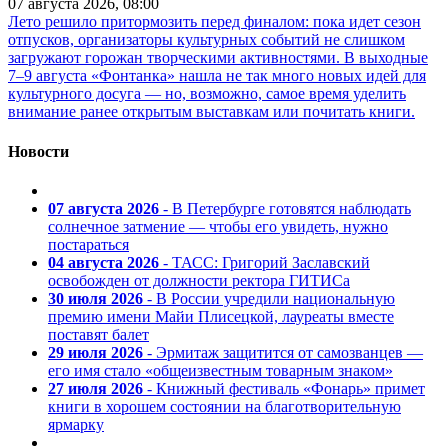
07 августа 2026, 08:00
Лето решило притормозить перед финалом: пока идет сезон
отпусков, организаторы культурных событий не слишком
загружают горожан творческими активностями. В выходные
7–9 августа «Фонтанка» нашла не так много новых идей для
культурного досуга — но, возможно, самое время уделить
внимание ранее открытым выставкам или почитать книги.
Новости
07 августа 2026
- В Петербурге готовятся наблюдать
солнечное затмение — чтобы его увидеть, нужно
постараться
04 августа 2026
- ТАСС: Григорий Заславский
освобожден от должности ректора ГИТИСа
30 июля 2026
- В России учредили национальную
премию имени Майи Плисецкой, лауреаты вместе
поставят балет
29 июля 2026
- Эрмитаж защитится от самозванцев —
его имя стало «общеизвестным товарным знаком»
27 июля 2026
- Книжный фестиваль «Фонарь» примет
книги в хорошем состоянии на благотворительную
ярмарку