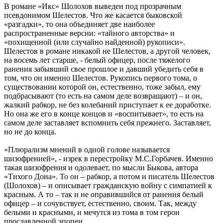
В романе «Икс» Шолохов выведен под прозрачным
псевдонимом Шелестов. Что же касается быковской
«разгадки», то она объединяет две наиболее
распространенные версии: «тайного авторства» и
«похищенной (или случайно найденной) рукописи».
Шелестов в романе никакой не Шелестов, а другой человек,
на восемь лет старше, - белый офицер, после тяжелого
ранения забывший свое прошлое и давший убедить себя в
том, что он именно Шелестов. Рукопись первого тома, о
существовании которой он, естественно, тоже забыл, ему
подбрасывают (то есть на самом деле возвращают) – и он,
жалкий рабкор, не без колебаний приступает к ее доработке.
Но она же его в конце концов и «воспитывает», то есть на
самом деле заставляет вспомнить себя прежнего. Заставляет,
но не до конца.
«Плюрализм мнений в одной голове называется
шизофренией», - изрек в перестройку М.С.Горбачев. Именно
такая шизофрения и одолевает, по мысли Быкова, автора
«Тихого Дона». То он – рабкор, а потом и писатель Шелестов
(Шолохов) – и описывает гражданскую войну с симпатией к
красным. А то – так и не оправившийся от ранения белый
офицер – и сочувствует, естественно, своим. Так, между
белыми и красными, и мечутся из тома в том герои
прославленной эпопеи.