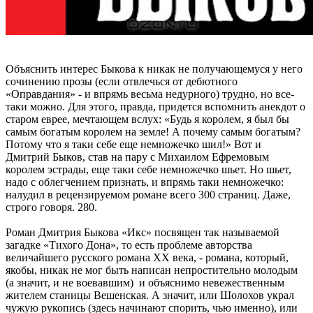
Объяснить интерес Быкова к никак не получающемуся у него
сочинению прозы (если отвлечься от дебютного
«Оправдания» - и впрямь весьма недурного) трудно, но все-
таки можно. Для этого, правда, придется вспомнить анекдот о
старом еврее, мечтающем вслух: «Будь я королем, я был бы
самым богатым королем на земле! А почему самым богатым?
Потому что я таки себе еще немножечко шил!» Вот и
Дмитрий Быков, став на пару с Михаилом Ефремовым
королем эстрады, еще таки себе немножечко шьет. Но шьет,
надо с облегчением признать, и впрямь таки немножечко:
налудил в рецензируемом романе всего 300 страниц. Даже,
строго говоря. 280.
Роман Дмитрия Быкова «Икс» посвящен так называемой
загадке «Тихого Дона», то есть проблеме авторства
величайшего русского романа ХХ века, - романа, который,
якобы, никак не мог быть написан непростительно молодым
(а значит, и не воевавшим) и объяснимо невежественным
жителем станицы Вешенская. А значит, или Шолохов украл
чужую рукопись (здесь начинают спорить, чью именно), или