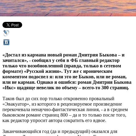
07 ноября 2012,
20:25
Версия для печати
«Достал из кармана новый роман Дмитрия Быкова – и
зачитался», - сообщил у себя в ФБ главный редактор
только что возобновленной (правда, только в сетевом
формате) «Русской жизни». Тут же с ироническим
комментом подоспел я: или это не Быков, или не роман,
или не карман. Однако я ошибся: роман Дмитрия Быкова
«Икс» щадяще невелик по объему – всего-то 300 страниц.
Таков был до сих пор только откровенно провальный
«Эвакуатор», из которого в рецензируемое произведение
перекочевала ненаучно-фантастическая линия, - а в среднем
быковском романе страниц 800 – да и то только после того,
как редактор упросит автора сократить его вдвое.
Заканчивающийся год (да и предыдущий) оказался для