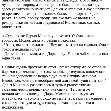
Знаменитого английского писателя подводят к огромной –
чуть ли не с корову, а то и с целого быка – свинье, которую
здесь уважительно именуют Дарьей Михалной. Шоу выражает
искреннее восхищение: сколько бы вышло портянок для
ребят! То есть, прошу прощения, сколько же выйдет из
рекордистки котлет для трудящихся! Колхозники, однако,
обижаются.
« -Это как же Дарью Михалну на котлеты? Она – наша
гордость. Может, даже к премии представят.
- Что ж, вы ее заслужили. – Шоу всё смотрел на свинью. Она с
трудом подняла голову.
- Да не нас к премии, а ее, Дарьюшку! Нас-то чай много, а она
одна такая.
Свинья издала протяжный стон. Тут же откуда-то со стороны
бараков примчались две совсем юные девчушки, вдвоем они
тащили здоровенное ведро с дурно пахнущим месивом…
Вновь подскочив с невообразимой для такой туши прытью, /
Дарья Михална/ разбежалась и тупым рылом ткнула
зазевавшуюся девчонку пониже спины. Та с визгом
повалилась на солому… Дарья Михална невозмутимо
отвернулась и, волоча брюхо по земле, вразвалку поковыляла
к корыту, погрузила туда голову и стала жрать, рыча и
похрюкивая.