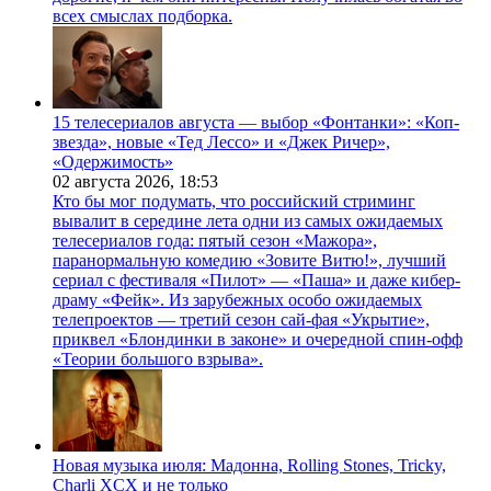
всех смыслах подборка.
15 телесериалов августа — выбор «Фонтанки»: «Коп-
звезда», новые «Тед Лессо» и «Джек Ричер»,
«Одержимость»
02 августа 2026,
18:53
Кто бы мог подумать, что российский стриминг
вывалит в середине лета одни из самых ожидаемых
телесериалов года: пятый сезон «Мажора»,
паранормальную комедию «Зовите Витю!», лучший
сериал с фестиваля «Пилот» — «Паша» и даже кибер-
драму «Фейк». Из зарубежных особо ожидаемых
телепроектов — третий сезон сай-фая «Укрытие»,
приквел «Блондинки в законе» и очередной спин-офф
«Теории большого взрыва».
Новая музыка июля: Мадонна, Rolling Stones, Tricky,
Charli XCX и не только