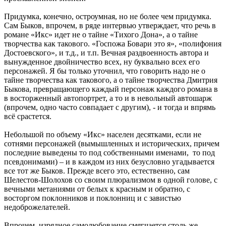
Придумка, конечно, остроумная, но не более чем придумка.
Сам Быков, впрочем, в ряде интервью утверждает, что речь в
романе «Икс» идет не о тайне «Тихого Дона», а о тайне
творчества как такового. «Госпожа Бовари это я», «полифония
Достоевского», и т.д., и т.п. Вечная раздвоенность автора и
вынужденное двойничество всех, ну буквально всех его
персонажей. Я бы только уточнил, что говорить надо не о
тайне творчества как такового, а о тайне творчества Дмитрия
Быкова, превращающего каждый персонаж каждого романа в
в восторженный автопортрет, а то и в невольный автошарж
(впрочем, одно часто совпадает с другим), - и тогда и впрямь
всё срастется.
Небольшой по объему «Икс» населен десятками, если не
сотнями персонажей (вымышленных и исторических, причем
последние выведены то под собственными именами, то под
псевдонимами) – и в каждом из них безусловно угадывается
все тот же Быков. Прежде всего это, естественно, сам
Шелестов-Шолохов со своим плюрализмом в одной голове, с
вечными метаниями от белых к красным и обратно, с
восторгом поклонников и поклонниц и с завистью
недоброжелателей.
Впрочем, изрядное самолюбование смягчается столь же