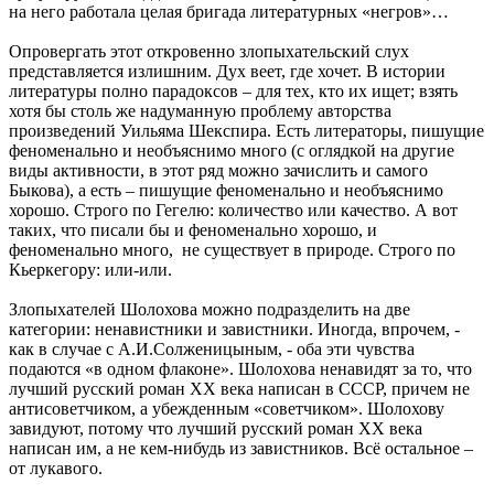
на него работала целая бригада литературных «негров»…
Опровергать этот откровенно злопыхательский слух
представляется излишним. Дух веет, где хочет. В истории
литературы полно парадоксов – для тех, кто их ищет; взять
хотя бы столь же надуманную проблему авторства
произведений Уильяма Шекспира. Есть литераторы, пишущие
феноменально и необъяснимо много (с оглядкой на другие
виды активности, в этот ряд можно зачислить и самого
Быкова), а есть – пишущие феноменально и необъяснимо
хорошо. Строго по Гегелю: количество или качество. А вот
таких, что писали бы и феноменально хорошо, и
феноменально много, не существует в природе. Строго по
Кьеркегору: или-или.
Злопыхателей Шолохова можно подразделить на две
категории: ненавистники и завистники. Иногда, впрочем, -
как в случае с А.И.Солженицыным, - оба эти чувства
подаются «в одном флаконе». Шолохова ненавидят за то, что
лучший русский роман ХХ века написан в СССР, причем не
антисоветчиком, а убежденным «советчиком». Шолохову
завидуют, потому что лучший русский роман ХХ века
написан им, а не кем-нибудь из завистников. Всё остальное –
от лукавого.