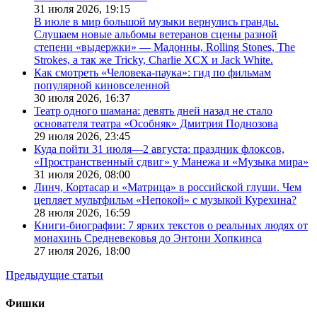
31 июля 2026,
19:15
В июле в мир большой музыки вернулись гранды.
Слушаем новые альбомы ветеранов сцены разной
степени «выдержки» — Мадонны, Rolling Stones, The
Strokes, а так же Tricky, Charlie XCX и Jack White.
Как смотреть «Человека-паука»: гид по фильмам
популярной киновселенной
30 июля 2026,
16:37
Театр одного шамана: девять дней назад не стало
основателя театра «Особняк» Дмитрия Поднозова
29 июля 2026,
23:45
Куда пойти 31 июля—2 августа: праздник флоксов,
«Пространственный сдвиг» у Манежа и «Музыка мира»
31 июля 2026,
08:00
Линч, Кортасар и «Матрица» в российской глуши. Чем
цепляет мультфильм «Непокой» с музыкой Курехина?
28 июля 2026,
16:59
Книги-биографии: 7 ярких текстов о реальных людях от
монахинь Средневековья до Энтони Хопкинса
27 июля 2026,
18:00
Предыдущие статьи
Фишки