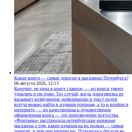
Какие книги — самые дорогие в магазинах Петербурга?
06 августа 2026,
12:13
Конечно, не цена в книге главное, — но книги умеют
удивлять и ею тоже. Тот случай, когда дороговизна не
вызывает возмущения: информацию и текст почти
всегда можно найти в издания попроще, а то и вообще в
интернете, — но качественная и художественно
оформленная книга — это произведение искусства.
«Фонтанка» расспросила петербургские книжные
магазины о том, какие издания на их полках — самые
дорогие, и чем они интересны. Получилась богатая во