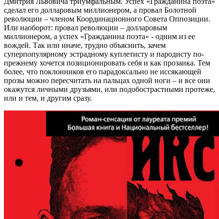
Дмитрия Львовича триумфальным. Успех «Гражданина поэта»
сделал его долларовым миллионером, а провал Болотной
революции – членом Координационного Совета Оппозиции.
Или наоборот: провал революции – долларовым
миллионером, а успех «Гражданина поэта» - одним из ее
вождей. Так или иначе, трудно объяснить, зачем
суперпопулярному эстрадному куплетисту и пародисту по-
прежнему хочется позиционировать себя и как прозаика. Тем
более, что поклонников его парадоксально не иссякающей
прозы можно пересчитать на пальцах одной ноги – и все они
окажутся личными друзьями, или подобострастными протеже,
или и тем, и другим сразу.