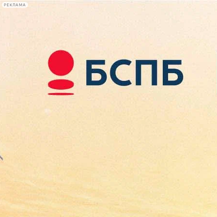
РЕКЛАМА
Афиша Plus
#телегид
Фонтанка.ру
Сегодня:
2026.08.07
18:43
Афиша Plus
кино
спектакли
выставки
концерты
лекции
книги
афиша плюс
новости
+