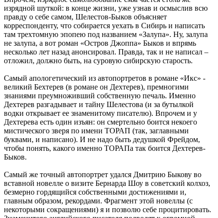
изрядной шуткой: в конце жизни, уже узнав и осмыслив всю
правду о себе самом, Шелестов-Быков объясняет
корреспонденту, что собирается уехать в Сибирь и написать
там трехтомную эпопею под названием «Залупа». Ну, залупа
не залупа, а вот роман «Остров Джоппа» Быков и впрямь
несколько лет назад анонсировал. Правда, так и не написал –
отложил, должно быть, на суровую сибирскую старость.
Самый апологетический из автопортретов в романе «Икс» -
великий Бехтерев (в романе он Дехтерев), премногими
знаниями преумноживший собственную печаль. Именно
Дехтерев разгадывает и тайну Шелестова (и за бутылкой
водки открывает ее знаменитому писателю). Впрочем и у
Дехтерева есть один изъян: он смертельно боится некоего
мистического зверя по имени ТОРАП (так, заглавными
буквами, и написано). И не надо быть дедушкой Фрейдом,
чтобы понять, какого именно ТОРАПа так боится Дехтерев-
Быков.
Самый же точный автопортрет удался Дмитрию Быкову во
вставной новелле о визите Бернарда Шоу в советский колхоз,
безмерно гордящийся собственными достижениями и,
главным образом, рекордами. Фрагмент этой новеллы (с
некоторыми сокращениями) я и позволю себе процитировать.