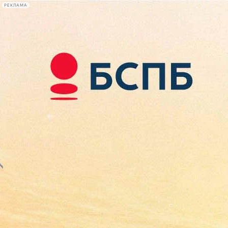
РЕКЛАМА
Афиша Plus
#телегид
Фонтанка.ру
Сегодня:
2026.08.09
11:37
Афиша Plus
кино
спектакли
выставки
концерты
лекции
книги
афиша плюс
новости
+