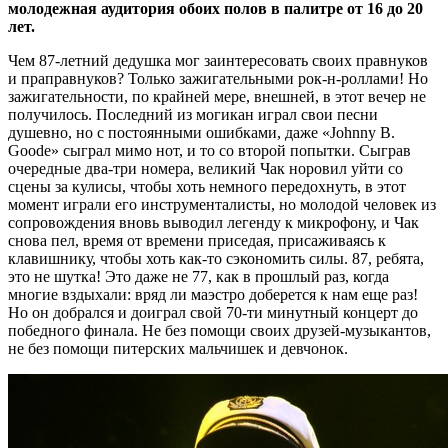
молодежная аудитория обоих полов в палитре от 16 до 20
лет.
Чем 87-летний дедушка мог заинтересовать своих правнуков
и праправнуков? Только зажигательными рок-н-роллами! Но
зажигательности, по крайней мере, внешней, в этот вечер не
получилось. Последний из могикан играл свои песни
душевно, но с постоянными ошибками, даже «Johnny B.
Goode» сыграл мимо нот, и то со второй попытки. Сыграв
очередные два-три номера, великий Чак норовил уйти со
сцены за кулисы, чтобы хоть немного передохнуть, в этот
момент играли его инструменталисты, но молодой человек из
сопровождения вновь выводил легенду к микрофону, и Чак
снова пел, время от времени приседая, присаживаясь к
клавишнику, чтобы хоть как-то сэкономить силы. 87, ребята,
это не шутка! Это даже не 77, как в прошлый раз, когда
многие вздыхали: вряд ли маэстро доберется к нам еще раз!
Но он добрался и доиграл свой 70-ти минутный концерт до
победного финала. Не без помощи своих друзей-музыкантов,
не без помощи питерских мальчишек и девчонок.