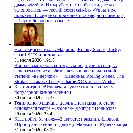
драму «Фейк». Из зарубежных особо ожидаемых
телепроектов — третий сезон сай-фая «Укрытие»,
приквел «Блондинки в законе» и очередной спин-офф
«Теории большого взрыва».
Новая музыка июля: Мадонна, Rolling Stones, Tricky,
Charli XCX и не только
31 июля 2026,
19:15
В июле в мир большой музыки вернулись гранды.
Слушаем новые альбомы ветеранов сцены разной
степени «выдержки» — Мадонны, Rolling Stones, The
Strokes, а так же Tricky, Charlie XCX и Jack White.
Как смотреть «Человека-паука»: гид по фильмам
популярной киновселенной
30 июля 2026,
16:37
Театр одного шамана: девять дней назад не стало
основателя театра «Особняк» Дмитрия Поднозова
29 июля 2026,
23:45
Куда пойти 31 июля—2 августа: праздник флоксов,
«Пространственный сдвиг» у Манежа и «Музыка мира»
31 июля 2026,
08:00