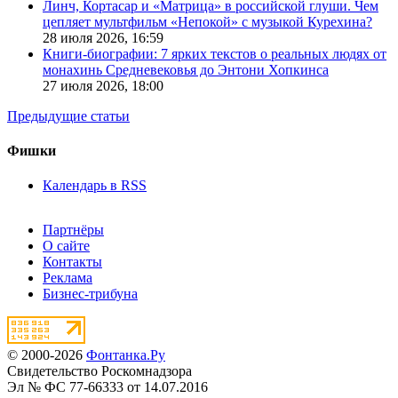
Линч, Кортасар и «Матрица» в российской глуши. Чем
цепляет мультфильм «Непокой» с музыкой Курехина?
28 июля 2026,
16:59
Книги-биографии: 7 ярких текстов о реальных людях от
монахинь Средневековья до Энтони Хопкинса
27 июля 2026,
18:00
Предыдущие статьи
Фишки
Календарь в RSS
Партнёры
О сайте
Контакты
Реклама
Бизнес-трибуна
© 2000-2026
Фонтанка.Ру
Свидетельство Роскомнадзора
Эл № ФС 77-66333 от 14.07.2016