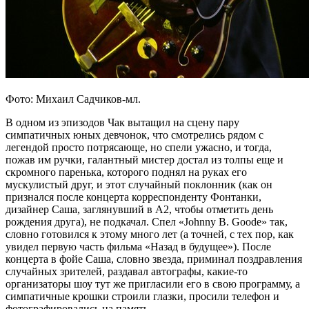
Фото: Михаил Садчиков-мл.
В одном из эпизодов Чак вытащил на сцену пару
симпатичных юных девчонок, что смотрелись рядом с
легендой просто потрясающе, но спели ужасно, и тогда,
пожав им ручки, галантный мистер достал из толпы еще и
скромного паренька, которого поднял на руках его
мускулистый друг, и этот случайный поклонник (как он
признался после концерта корреспонденту Фонтанки,
дизайнер Саша, заглянувший в А2, чтобы отметить день
рождения друга), не подкачал. Спел «Johnny B. Goode» так,
словно готовился к этому много лет (а точней, с тех пор, как
увидел первую часть фильма «Назад в будущее»). После
концерта в фойе Саша, словно звезда, приминал поздравления
случайных зрителей, раздавал автографы, какие-то
организаторы шоу тут же пригласили его в свою программу, а
симпатичные крошки строили глазки, просили телефон и
фотографировались на память.