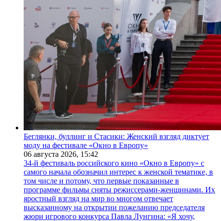
Беглянки, буллинг и Стасики: Женский взгляд диктует
моду на фестивале «Окно в Европу»
06 августа 2026,
15:42
34-й фестиваль российского кино «Окно в Европу» с
самого начала обозначил интерес к женской тематике, в
том числе и потому, что первые показанные в
программе фильмы сняты режиссерами-женщинами. Их
яростный взгляд на мир во многом отвечает
высказанному на открытии пожеланию председателя
жюри игрового конкурса Павла Лунгина: «Я хочу,