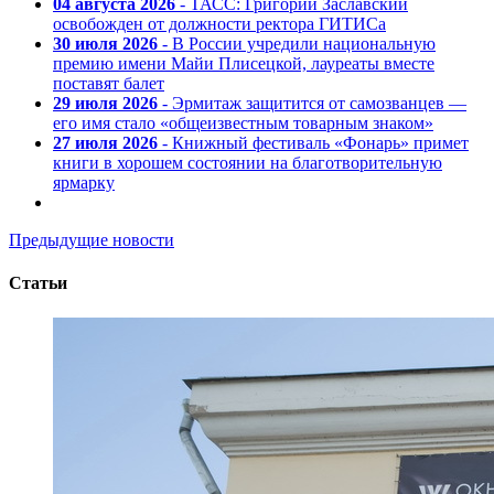
04 августа 2026
- ТАСС: Григорий Заславский
освобожден от должности ректора ГИТИСа
30 июля 2026
- В России учредили национальную
премию имени Майи Плисецкой, лауреаты вместе
поставят балет
29 июля 2026
- Эрмитаж защитится от самозванцев —
его имя стало «общеизвестным товарным знаком»
27 июля 2026
- Книжный фестиваль «Фонарь» примет
книги в хорошем состоянии на благотворительную
ярмарку
Предыдущие новости
Статьи