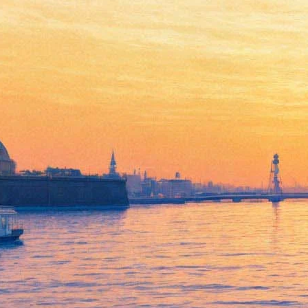
87-летний Чак Берри
растрогал до слез питерских
поклонников