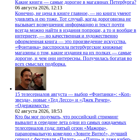
Какие книги — самые дорогие в магазинах Петербурга?
06 августа 2026,
12:13
Конечно, не цена в книге главное, — но книги умеют
удивлять и ею тоже. Тот случай, когда дороговизна не
вызывает возмущения: информацию и текст почти
всегда можно найти в издания попроще, а то и вообще в
интернете, — но качественная и художественно
оформленная книга — это произведение искусства.
«Фонтанка» расспросила петербургские книжные
магазины о том, какие издания на их полках — самые
дорогие, и чем они интересны. Получилась богатая во
всех смыслах подборка.
15 телесериалов августа — выбор «Фонтанки»: «Коп-
звезда», новые «Тед Лессо» и «Джек Ричер»,
«Одержимость»
02 августа 2026,
18:53
Кто бы мог подумать, что российский стриминг
вывалит в середине лета одни из самых ожидаемых
телесериалов года: пятый сезон «Мажора»,
паранормальную комедию «Зовите Витю!», лучший
сериал с фестиваля «Пилот» — «Паша» и даже кибер-