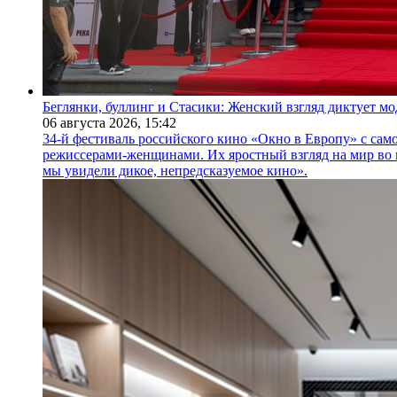
Беглянки, буллинг и Стасики: Женский взгляд диктует м
06 августа 2026,
15:42
34-й фестиваль российского кино «Окно в Европу» с само
режиссерами-женщинами. Их яростный взгляд на мир во 
мы увидели дикое, непредсказуемое кино».