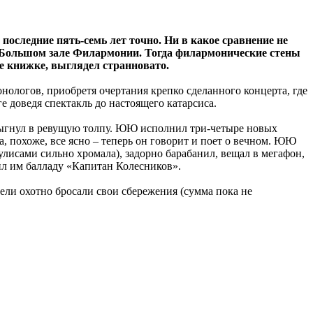
оследние пять-семь лет точно. Ни в какое сравнение не
в Большом зале Филармонии. Тогда филармонические стены
же книжке, выглядел странновато.
нологов, приобретя очертания крепко сделанного концерта, где
е доведя спектакль до настоящего катарсиса.
 прыгнул в ревущую толпу. ЮЮ исполнил три-четыре новых
, похоже, все ясно – теперь он говорит и поет о вечном. ЮЮ
кулисами сильно хромала), задорно барабанил, вещал в мегафон,
тил им балладу «Капитан Колесников».
ели охотно бросали свои сбережения (сумма пока не