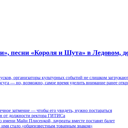
и», песни «Короля и Шута» в Ледовом, 
пусков, организаторы культурных событий не слишком загружаю
осуга — но, возможно, самое время уделить внимание ранее отк
ечное затмение — чтобы его увидеть, нужно постараться
ен от должности ректора ГИТИСа
 имени Майи Плисецкой, лауреаты вместе поставят балет
о имя стало «общеизвестным товарным знаком»