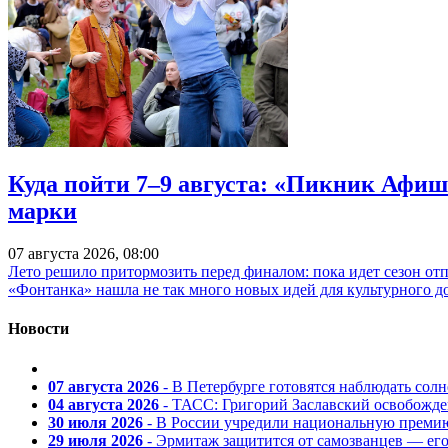
Куда пойти 7–9 августа: «Пикник Афиш
марки
07 августа 2026, 08:00
Лето решило притормозить перед финалом: пока идет сезон от
«Фонтанка» нашла не так много новых идей для культурного д
Новости
07 августа 2026
- В Петербурге готовятся наблюдать солн
04 августа 2026
- ТАСС: Григорий Заславский освобожд
30 июля 2026
- В России учредили национальную премию
29 июля 2026
- Эрмитаж защитится от самозванцев — ег