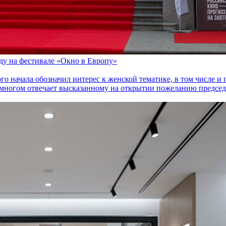
оду на фестивале «Окно в Европу»
го начала обозначил интерес к женской тематике, в том числе 
многом отвечает высказанному на открытии пожеланию председа