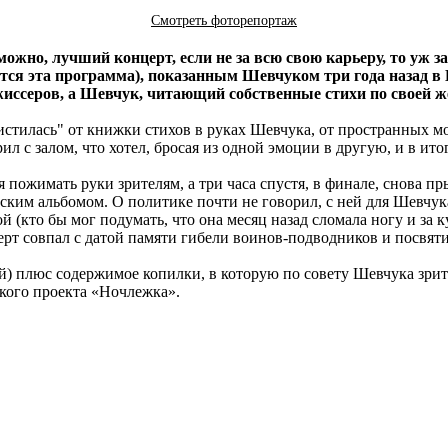
Смотреть фоторепортаж
о, лучший концерт, если не за всю свою карьеру, то уж за п
тся эта программа), показанным Шевчуком три года назад 
ежиссеров, а Шевчук, читающий собственные стихи по своей 
истилась" от книжки стихов в руках Шевчука, от пространных мо
с залом, что хотел, бросая из одной эмоции в другую, и в итог
ся пожимать руки зрителям, а три часа спустя, в финале, снова
ским альбомом. О политике почти не говорил, с ней для Шевчука
й (кто бы мог подумать, что она месяц назад сломала ногу и за 
церт совпал с датой памяти гибели воинов-подводников и посвя
й) плюс содержимое копилки, в которую по совету Шевчука зрит
ского проекта «Ночлежка».