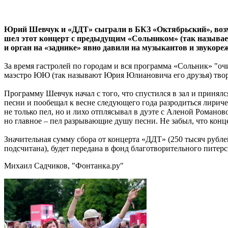
Юрий Шевчук и «ДДТ» сыграли в БКЗ «Октябрьский», возможн
шел этот концерт с предыдущим «Сольником» (так называе
и орган на «заднике» явно давили на музыкантов и звукор
За время гастролей по городам и вся программа «Сольник» "оч
маэстро ЮЮ (так называют Юрия Юлиановича его друзья) творил 
Программу Шевчук начал с того, что спустился в зал и принял
песни и пообещал к весне следующего года разродиться лириче
не только пел, но и лихо отплясывал в дуэте с Аленой Романово
но главное – пел разрывающие душу песни. Не забыл, что кон
Значительная сумму сбора от концерта «ДДТ» (250 тысяч рубле
подсчитана), будет передана в фонд благотворительного питер
Михаил Садчиков, "Фонтанка.ру"