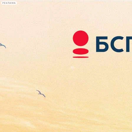
РЕКЛАМА
Афиша Plus
#телегид
Фонтанка.ру
Сегодня:
2026.08.07
17:09
Афиша Plus
кино
спектакли
выставки
концерты
лекции
книги
афиша плюс
новости
+