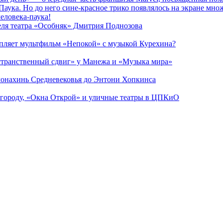
Паука. Но до него сине-красное трико появлялось на экране мно
еловека-паука!
теля театра «Особняк» Дмитрия Поднозова
епляет мультфильм «Непокой» с музыкой Курехина?
странственный сдвиг» у Манежа и «Музыка мира»
 монахинь Средневековья до Энтони Хопкинса
 городу, «Окна Открой» и уличные театры в ЦПКиО