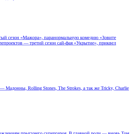
пятый сезон «Мажора», паранормальную комедию «Зовите
епроектов — третий сезон сай-фая «Укрытие», приквел
онны, Rolling Stones, The Strokes, а так же Tricky, Charlie
ождениям прыгучего супергероя. В главной роли — вновь Том