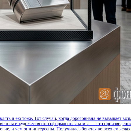
влять и ею тоже. Тот случай, когда дороговизна не вызывает в
ственная и художественно оформленная книга — это произведени
огие, и чем они интересны. Получилась богатая во всех смыслах