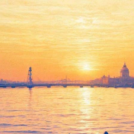
ет "Риддик"
ступника в исполнении Вина Дизеля возглавил российский прока
й в очередной раз оказывается брошенным в одиночестве на мал
 удалось подняться на одну ступеньку — за прошедшие выходные
зволило ей оказаться на втором месте рейтинга. Общие сборы му
дийный боевик "Два ствола" (2 Guns). Фильм рассказывает об а
), работающих под прикрытием в наркокартеле. За прошедший уи
ой роли заняли четвертое место в таблице. По итогам минувших