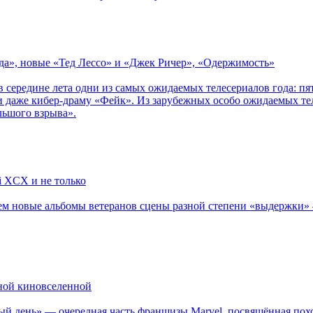
зда», новые «Тед Лессо» и «Джек Ричер», «Одержимость»
в середине лета одни из самых ожидаемых телесериалов года: 
 даже кибер-драму «Фейк». Из зарубежных особо ожидаемых тел
льшого взрыва».
li XCX и не только
новые альбомы ветеранов сцены разной степени «выдержки» — Мад
рной киновселенной
ый день» — очередная часть франшизы Marvel, посвящённая пох