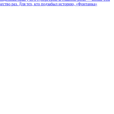
жество раз. Для тех, кто подзабыл историю, «Фонтанка»