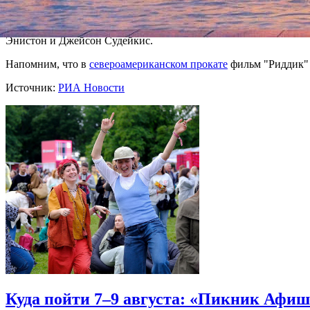
Другая комедия — "Мы — Миллеры" (We're the Millers) вернула
общие сборы до 16,7 миллиона долларов. Лента рассказывает
Энистон и Джейсон Судейкис.
Напомним, что в
североамериканском прокате
фильм "Риддик" 
Источник:
РИА Новости
Куда пойти 7–9 августа: «Пикник Афиш