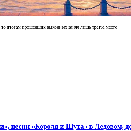
сь в пятерку лидеров российского проката. За прошедший уикенд
 про приключения фальшивой семьи, пытающейся вывезти парти
по итогам прошедших выходных занял лишь третье место.
и», песни «Короля и Шута» в Ледовом, 