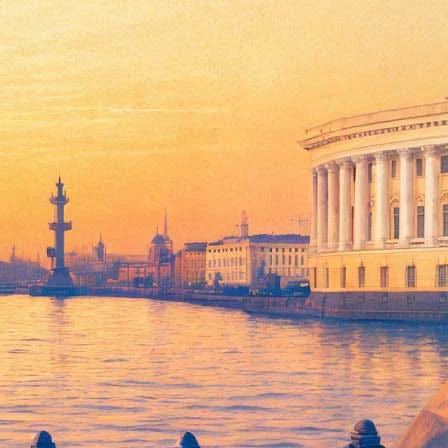
т. За дебютные выходные в российском прокате лента
опригодной для жизни планете.
 анимационная лента про злодея Грю, внезапно нашедшего
льтика составляют 32,9 миллиона долларов.
генте управления по борьбе с наркотиками (Дензел
кенд картина заработала 901 тысячу долларов, что довело ее
 выходных фильм заработал 824 тысячи долларов. Всего в