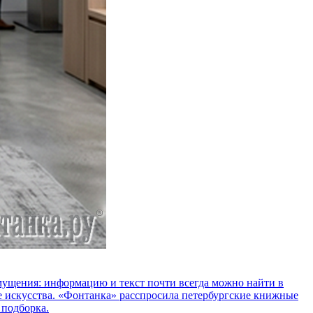
озмущения: информацию и текст почти всегда можно найти в
е искусства. «Фонтанка» расспросила петербургские книжные
 подборка.