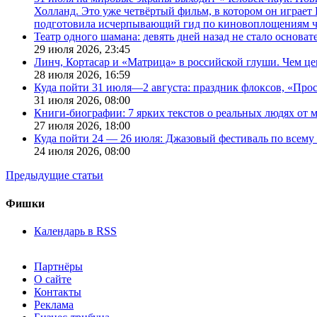
Холланд. Это уже четвёртый фильм, в котором он играет 
подготовила исчерпывающий гид по киновоплощениям ч
Театр одного шамана: девять дней назад не стало основа
29 июля 2026,
23:45
Линч, Кортасар и «Матрица» в российской глуши. Чем ц
28 июля 2026,
16:59
Куда пойти 31 июля—2 августа: праздник флоксов, «Про
31 июля 2026,
08:00
Книги-биографии: 7 ярких текстов о реальных людях от
27 июля 2026,
18:00
Куда пойти 24 — 26 июля: Джазовый фестиваль по всему
24 июля 2026,
08:00
Предыдущие статьи
Фишки
Календарь в RSS
Партнёры
О сайте
Контакты
Реклама