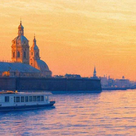
В российском прокате лидиру
17 сентября 2013,
03:07
Версия для печати
Фильм "Риддик" (Riddick) о приключениях галактического пре
заработала 5,1 миллиона долларов.
В третьей части франшизы, снятой Дэвидом Туи, главный геро
Не сдается мультфильм "Гадкий я — 2" (Despicable Me 2). Ему
любовь, добавила в свою копилку 931 тысячу долларов, что по
На третьей строчке расположился лидер прошлой недели — коме
Вашингтон) и офицере военно-морской разведки (Марк Уолберг
общие сборы до 3,5 миллиона долларов.
"Одноклассники 2" (Grown Ups 2) с Адамом Сэндлером в главн
копилке комедии на данный момент 16,7 миллиона долларов.