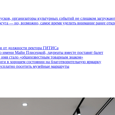
пусков, организаторы культурных событий не слишком загружаю
осуга — но, возможно, самое время уделить внимание ранее отк
ен от должности ректора ГИТИСа
 имени Майи Плисецкой, лауреаты вместе поставят балет
о имя стало «общеизвестным товарным знаком»
ги в хорошем состоянии на благотворительную ярмарку
бесплатно посетить музейные маршруты