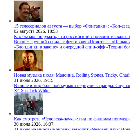
15 телесериалов августа — выбор «Фонтанки»: «Коп-зве
02 августа 2026,
18:53
Кто бы мог подумать, что российский стриминг вывалит 
Витю!», лучший сериал с фестиваля «Пилот» — «Паша» и
«Блондинки в законе» и очередной спин-офф «Теории бо
Новая музыка июля: Мадонна, Rolling Stones, Tricky, Char
31 июля 2026,
19:15
В июле в мир большой музыки вернулись гранды. Слушаем 
XCX и Jack White.
Как смотреть «Человека-паука»: гид по фильмам популя
30 июля 2026,
16:37
31 июля на мировые экраны выходит «Человек-паук: Нов