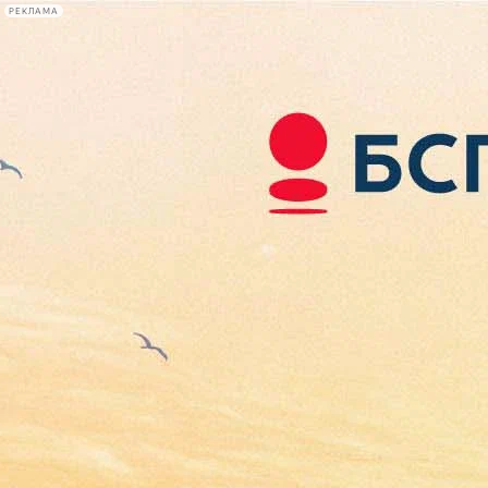
РЕКЛАМА
Афиша Plus
#телегид
Фонтанка.ру
Сегодня:
2026.08.07
08:25
Афиша Plus
кино
спектакли
выставки
концерты
лекции
книги
афиша плюс
новости
+