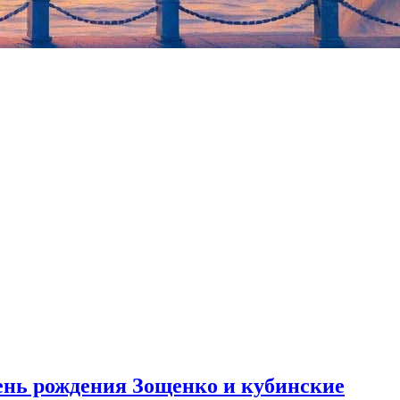
 фильм заработал около 707 тысяч долларов, что довело его
ю наркотиков из Мексики. Главные роли исполнили Дженнифер
день рождения Зощенко и кубинские