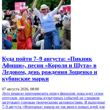
Куда пойти 7–9 августа: «Пикник
Афиши», песни «Короля и Шута» в
Ледовом, день рождения Зощенко и
кубинские марки
07 августа 2026, 08:00
Лето решило притормозить перед финалом: пока идет сезон
отпусков, организаторы культурных событий не слишком
загружают горожан творческими активностями. В выходные
7–9 августа «Фонтанка» нашла не так много новых идей для