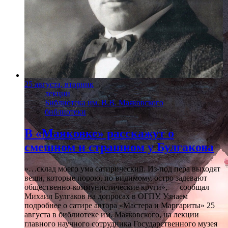
25 августа, вторник
лекции
Библиотека им. В.В. Маяковского
библиотеки
В «Маяковке» расскажут о
смешном и страшном у Булгакова
»…склад моего ума сатирический. Из-под пера выходят
вещи, которые порою, по-видимому, остро задевают
общественно-коммунистические круги», — сообщал
Михаил Булгаков на допросах в ОГПУ. Узнаем
подробнее о сатире автора «Мастера и Маргариты» 25
августа в библиотеке им. Маяковского, на лекции
главного научного сотрудника Государственного музея