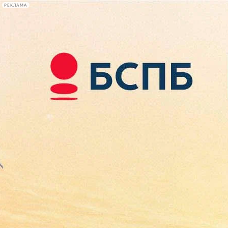
РЕКЛАМА
Афиша Plus
#телегид
Фонтанка.ру
Сегодня:
2026.08.09
11:55
Афиша Plus
кино
спектакли
выставки
концерты
лекции
книги
афиша плюс
новости
+