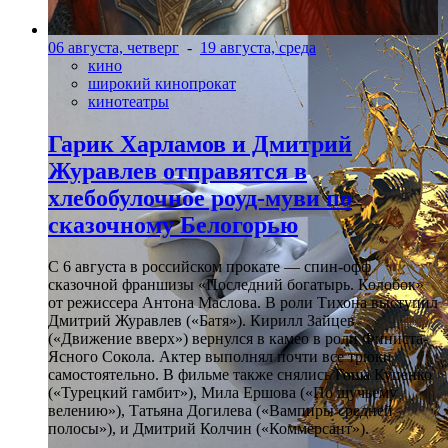
06 августа, четверг
-
19 августа, среда
кино
широкий кинопрокат
кинотеатры
Гарик Харламов и Дмитрий
Журавлев отправятся в
хлебобулочное роуд-муви по
сказочному Белогорью
С 6 августа в российском прокате — спин-офф
сказочной франшизы «Последний богатырь. Колобок»
от режиссера Антона Маслова. В роли Тихона выступил
Дмитрий Журавлев («Батя»). Кирилл Зайцев
(«Движение вверх») вернулся в камео в роли Финиста-
Ясного Сокола. Актер выполнял почти все трюки
самостоятельно. В фильме также снялись Гоша Куценко
(«Турецкий гамбит»), Мила Ершова («По щучьему
велению»), Татьяна Догилева («Вампиры средней
полосы»), и Дмитрий Колчин («Коммерсант»).