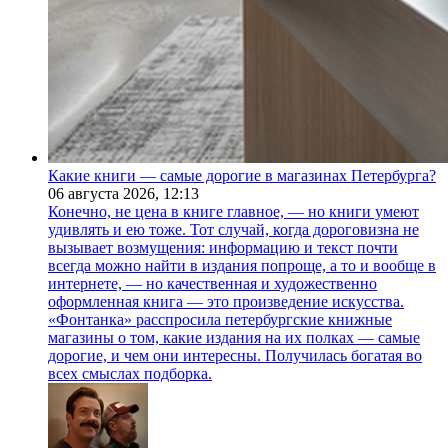
Какие книги — самые дорогие в магазинах Петербурга?
06 августа 2026,
12:13
Конечно, не цена в книге главное, — но книги умеют
удивлять и ею тоже. Тот случай, когда дороговизна не
вызывает возмущения: информацию и текст почти
всегда можно найти в издания попроще, а то и вообще в
интернете, — но качественная и художественно
оформленная книга — это произведение искусства.
«Фонтанка» расспросила петербургские книжные
магазины о том, какие издания на их полках — самые
дорогие, и чем они интересны. Получилась богатая во
всех смыслах подборка.