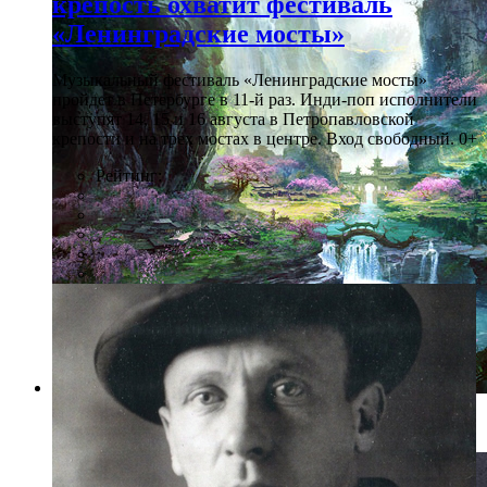
крепость охватит фестиваль
«Ленинградские мосты»
Музыкальный фестиваль «Ленинградские мосты»
пройдет в Петербурге в 11-й раз. Инди-поп исполнители
выступят 14, 15 и 16 августа в Петропавловской
крепости и на трех мостах в центре. Вход свободный. 0+
Рейтинг:
Фото: предоставлено организаторами