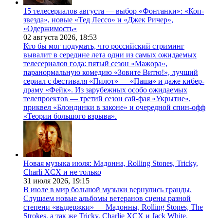
15 телесериалов августа — выбор «Фонтанки»: «Коп-
звезда», новые «Тед Лессо» и «Джек Ричер»,
«Одержимость»
02 августа 2026,
18:53
Кто бы мог подумать, что российский стриминг
вывалит в середине лета одни из самых ожидаемых
телесериалов года: пятый сезон «Мажора»,
паранормальную комедию «Зовите Витю!», лучший
сериал с фестиваля «Пилот» — «Паша» и даже кибер-
драму «Фейк». Из зарубежных особо ожидаемых
телепроектов — третий сезон сай-фая «Укрытие»,
приквел «Блондинки в законе» и очередной спин-офф
«Теории большого взрыва».
Новая музыка июля: Мадонна, Rolling Stones, Tricky,
Charli XCX и не только
31 июля 2026,
19:15
В июле в мир большой музыки вернулись гранды.
Слушаем новые альбомы ветеранов сцены разной
степени «выдержки» — Мадонны, Rolling Stones, The
Strokes, а так же Tricky, Charlie XCX и Jack White.