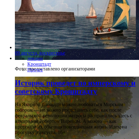
09 августа, воскресенье
лекции
Кронштадт
Фото: предоставлено организаторами
Прочее
Историк проведет по имперскому и
советскому Кронштадту
На Якорной площади можно любоваться Морским
собором — но можно представить себе, как после
февральской революции матросы расправились здесь с
адмиралом Робертом Виреном. А можно — как
протекала их обычная повседневная жизнь. Идем на
прогулку 9 августа. 16+