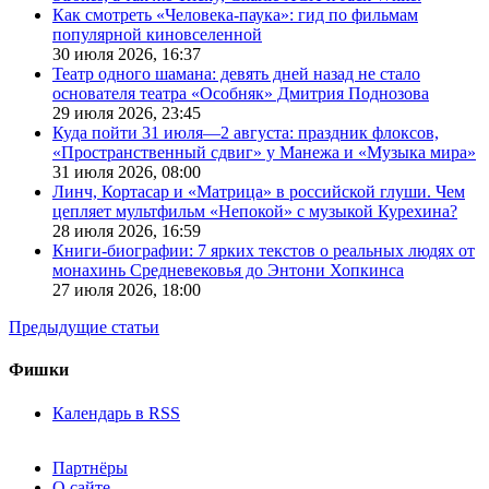
Как смотреть «Человека-паука»: гид по фильмам
популярной киновселенной
30 июля 2026,
16:37
Театр одного шамана: девять дней назад не стало
основателя театра «Особняк» Дмитрия Поднозова
29 июля 2026,
23:45
Куда пойти 31 июля—2 августа: праздник флоксов,
«Пространственный сдвиг» у Манежа и «Музыка мира»
31 июля 2026,
08:00
Линч, Кортасар и «Матрица» в российской глуши. Чем
цепляет мультфильм «Непокой» с музыкой Курехина?
28 июля 2026,
16:59
Книги-биографии: 7 ярких текстов о реальных людях от
монахинь Средневековья до Энтони Хопкинса
27 июля 2026,
18:00
Предыдущие статьи
Фишки
Календарь в RSS
Партнёры
О сайте