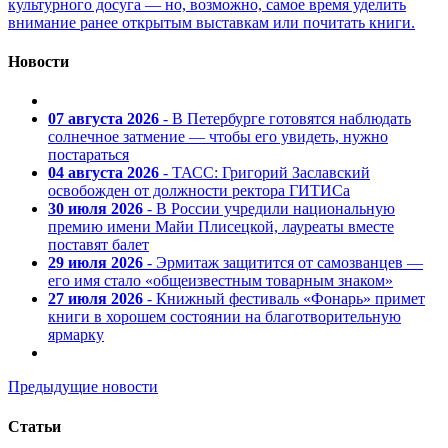
культурного досуга — но, возможно, самое время уделить
внимание ранее открытым выставкам или почитать книги.
Новости
07 августа 2026
- В Петербурге готовятся наблюдать
солнечное затмение — чтобы его увидеть, нужно
постараться
04 августа 2026
- ТАСС: Григорий Заславский
освобожден от должности ректора ГИТИСа
30 июля 2026
- В России учредили национальную
премию имени Майи Плисецкой, лауреаты вместе
поставят балет
29 июля 2026
- Эрмитаж защитится от самозванцев —
его имя стало «общеизвестным товарным знаком»
27 июля 2026
- Книжный фестиваль «Фонарь» примет
книги в хорошем состоянии на благотворительную
ярмарку
Предыдущие новости
Статьи