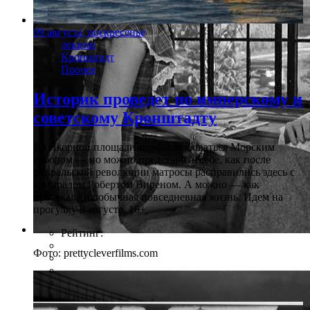
09 августа, воскресенье
лекции
Кронштадт
Прочее
Историк проведет по имперскому и
советскому Кронштадту
На Якорной площади можно любоваться Морским
собором — но можно представить себе, как после
февральской революции матросы расправились здесь с
адмиралом Робертом Виреном. А можно — как
протекала их обычная повседневная жизнь. Идем на
прогулку 9 августа. 16+
Рейтинг:
Фото: prettycleverfilms.com