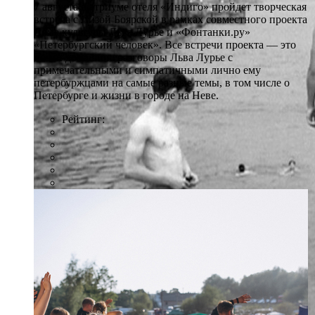
7 августа в атриуме отеля «Индиго» пройдет творческая
встреча с Лизой Боярской в рамках совместного проекта
Дома культуры Льва Лурье и «Фонтанки.ру»
«Петербургский человек». Все встречи проекта — это
почти домашние разговоры Льва Лурье с
примечательными и симпатичными лично ему
петербуржцами на самые разные темы, в том числе о
Петербурге и жизни в городе на Неве.
Рейтинг: