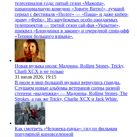
телесериалов года: пятый сезон «Мажора»,
паранормальную комедию «Зовите Витю!», лучший
сериал с фестиваля «Пилот» — «Паша» и даже кибер-
драму «Фейк». Из зарубежных особо ожидаемых
телепроектов — третий сезон сай-фая «Укрытие»,
приквел «Блондинки в законе» и очередной спин-офф
«Теории большого взрыва».
Новая музыка июля: Мадонна, Rolling Stones, Tricky,
Charli XCX и не только
31 июля 2026,
19:15
В июле в мир большой музыки вернулись гранды.
Слушаем новые альбомы ветеранов сцены разной
степени «выдержки» — Мадонны, Rolling Stones, The
Strokes, а так же Tricky, Charlie XCX и Jack White.
Как смотреть «Человека-паука»: гид по фильмам
популярной киновселенной