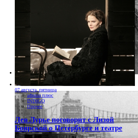
Фото: prettycleverfilms.com
07 августа, пятница
афиша плюс
INDIGO
Прочее
Лев Лурье поговорит с Лизой
Боярской о Петербурге и театре