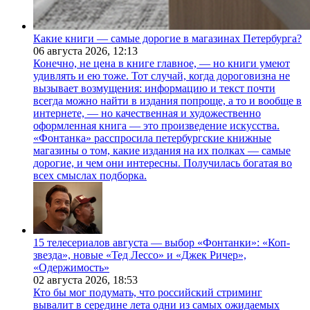
Какие книги — самые дорогие в магазинах Петербурга?
06 августа 2026,
12:13
Конечно, не цена в книге главное, — но книги умеют
удивлять и ею тоже. Тот случай, когда дороговизна не
вызывает возмущения: информацию и текст почти
всегда можно найти в издания попроще, а то и вообще в
интернете, — но качественная и художественно
оформленная книга — это произведение искусства.
«Фонтанка» расспросила петербургские книжные
магазины о том, какие издания на их полках — самые
дорогие, и чем они интересны. Получилась богатая во
всех смыслах подборка.
15 телесериалов августа — выбор «Фонтанки»: «Коп-
звезда», новые «Тед Лессо» и «Джек Ричер»,
«Одержимость»
02 августа 2026,
18:53
Кто бы мог подумать, что российский стриминг
вывалит в середине лета одни из самых ожидаемых