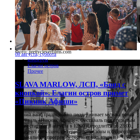
Фото: prettycleverfilms.com
08 августа, суббота
концерты
Елагин остров
Прочее
SLAVA MARLOW, ЛСП, «Бонд с
кнопкой». Елагин остров примет
«Пикник Афиши»
Летний вайб традиционно поддерживает музыкальный
фестиваль «Пикник Афиши». Фестиваль под открытым
небом стартует 8 августа в 12:00 и продлится до 23:00.
Развернут пять сцен, интерактивные зоны и фудкорт.
Музыкальную программу составят рэп, инди и