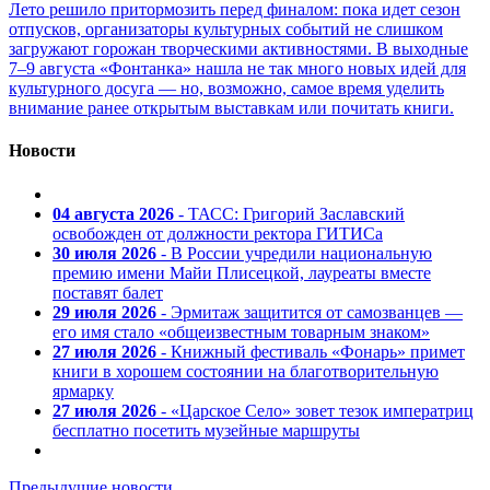
Лето решило притормозить перед финалом: пока идет сезон
отпусков, организаторы культурных событий не слишком
загружают горожан творческими активностями. В выходные
7–9 августа «Фонтанка» нашла не так много новых идей для
культурного досуга — но, возможно, самое время уделить
внимание ранее открытым выставкам или почитать книги.
Новости
04 августа 2026
- ТАСС: Григорий Заславский
освобожден от должности ректора ГИТИСа
30 июля 2026
- В России учредили национальную
премию имени Майи Плисецкой, лауреаты вместе
поставят балет
29 июля 2026
- Эрмитаж защитится от самозванцев —
его имя стало «общеизвестным товарным знаком»
27 июля 2026
- Книжный фестиваль «Фонарь» примет
книги в хорошем состоянии на благотворительную
ярмарку
27 июля 2026
- «Царское Село» зовет тезок императриц
бесплатно посетить музейные маршруты
Предыдущие новости