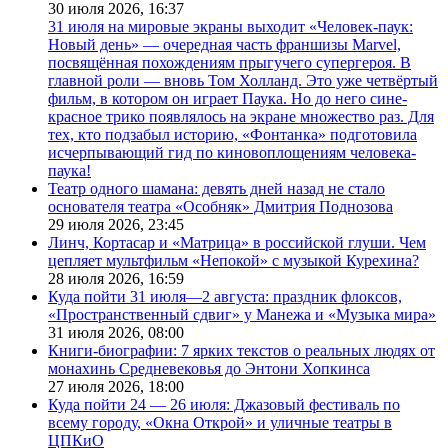
30 июля 2026,
16:37
31 июля на мировые экраны выходит «Человек-паук:
Новый день» — очередная часть франшизы Marvel,
посвящённая похождениям прыгучего супергероя. В
главной роли — вновь Том Холланд. Это уже четвёртый
фильм, в котором он играет Паука. Но до него сине-
красное трико появлялось на экране множество раз. Для
тех, кто подзабыл историю, «Фонтанка» подготовила
исчерпывающий гид по киновоплощениям человека-
паука!
Театр одного шамана: девять дней назад не стало
основателя театра «Особняк» Дмитрия Поднозова
29 июля 2026,
23:45
Линч, Кортасар и «Матрица» в российской глуши. Чем
цепляет мультфильм «Непокой» с музыкой Курехина?
28 июля 2026,
16:59
Куда пойти 31 июля—2 августа: праздник флоксов,
«Пространственный сдвиг» у Манежа и «Музыка мира»
31 июля 2026,
08:00
Книги-биографии: 7 ярких текстов о реальных людях от
монахинь Средневековья до Энтони Хопкинса
27 июля 2026,
18:00
Куда пойти 24 — 26 июля: Джазовый фестиваль по
всему городу, «Окна Открой» и уличные театры в
ЦПКиО