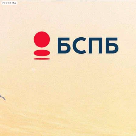
РЕКЛАМА
Афиша Plus
#телегид
Фонтанка.ру
Сегодня:
2026.08.07
13:15
Афиша Plus
кино
спектакли
выставки
концерты
лекции
книги
афиша плюс
новости
+