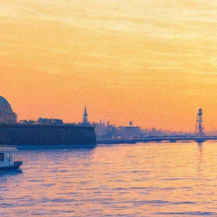
Михаил Трофименков
представит цикл «Красный
нуар Голливуда»