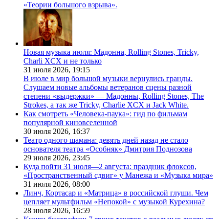
«Теории большого взрыва».
Новая музыка июля: Мадонна, Rolling Stones, Tricky,
Charli XCX и не только
31 июля 2026,
19:15
В июле в мир большой музыки вернулись гранды.
Слушаем новые альбомы ветеранов сцены разной
степени «выдержки» — Мадонны, Rolling Stones, The
Strokes, а так же Tricky, Charlie XCX и Jack White.
Как смотреть «Человека-паука»: гид по фильмам
популярной киновселенной
30 июля 2026,
16:37
Театр одного шамана: девять дней назад не стало
основателя театра «Особняк» Дмитрия Поднозова
29 июля 2026,
23:45
Куда пойти 31 июля—2 августа: праздник флоксов,
«Пространственный сдвиг» у Манежа и «Музыка мира»
31 июля 2026,
08:00
Линч, Кортасар и «Матрица» в российской глуши. Чем
цепляет мультфильм «Непокой» с музыкой Курехина?
28 июля 2026,
16:59