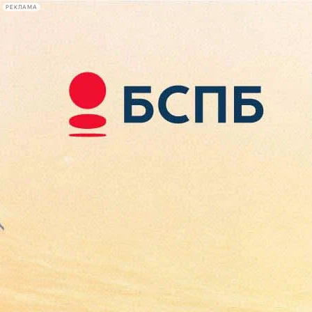
РЕКЛАМА
Афиша Plus
#телегид
Фонтанка.ру
Сегодня:
2026.08.09
04:45
Афиша Plus
кино
спектакли
выставки
концерты
лекции
книги
афиша плюс
новости
+