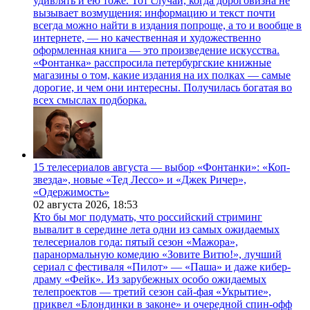
удивлять и ею тоже. Тот случай, когда дороговизна не
вызывает возмущения: информацию и текст почти
всегда можно найти в издания попроще, а то и вообще в
интернете, — но качественная и художественно
оформленная книга — это произведение искусства.
«Фонтанка» расспросила петербургские книжные
магазины о том, какие издания на их полках — самые
дорогие, и чем они интересны. Получилась богатая во
всех смыслах подборка.
15 телесериалов августа — выбор «Фонтанки»: «Коп-
звезда», новые «Тед Лессо» и «Джек Ричер»,
«Одержимость»
02 августа 2026,
18:53
Кто бы мог подумать, что российский стриминг
вывалит в середине лета одни из самых ожидаемых
телесериалов года: пятый сезон «Мажора»,
паранормальную комедию «Зовите Витю!», лучший
сериал с фестиваля «Пилот» — «Паша» и даже кибер-
драму «Фейк». Из зарубежных особо ожидаемых
телепроектов — третий сезон сай-фая «Укрытие»,
приквел «Блондинки в законе» и очередной спин-офф