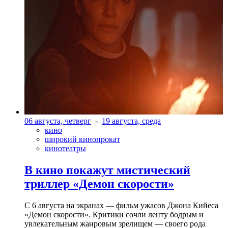
06 августа, четверг
-
19 августа, среда
кино
широкий кинопрокат
кинотеатры
В кино покажут мистический
триллер «Демон скорости»
С 6 августа на экранах — фильм ужасов Джона Кийеса
«Демон скорости». Критики сочли ленту бодрым и
увлекательным жанровым зрелищeм — своего рода