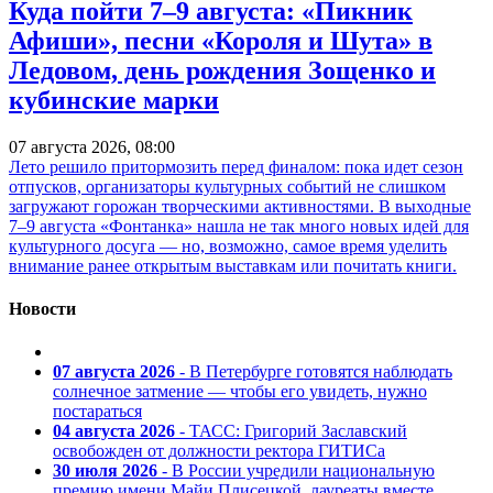
Куда пойти 7–9 августа: «Пикник
Афиши», песни «Короля и Шута» в
Ледовом, день рождения Зощенко и
кубинские марки
07 августа 2026, 08:00
Лето решило притормозить перед финалом: пока идет сезон
отпусков, организаторы культурных событий не слишком
загружают горожан творческими активностями. В выходные
7–9 августа «Фонтанка» нашла не так много новых идей для
культурного досуга — но, возможно, самое время уделить
внимание ранее открытым выставкам или почитать книги.
Новости
07 августа 2026
- В Петербурге готовятся наблюдать
солнечное затмение — чтобы его увидеть, нужно
постараться
04 августа 2026
- ТАСС: Григорий Заславский
освобожден от должности ректора ГИТИСа
30 июля 2026
- В России учредили национальную
премию имени Майи Плисецкой, лауреаты вместе