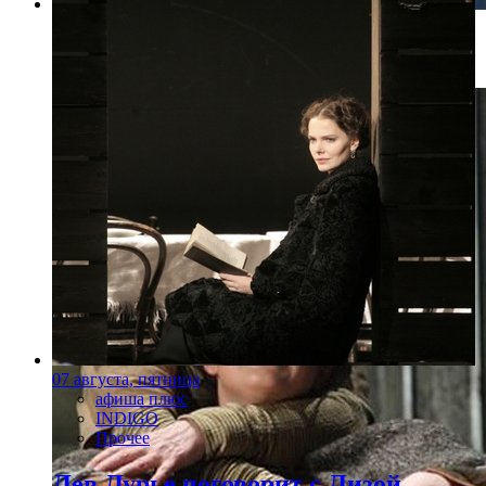
Фото: Пресс-служба театра "Современник"/Фото: Е.
Сидякиной
07 августа, пятница
афиша плюс
INDIGO
Прочее
Лев Лурье поговорит с Лизой