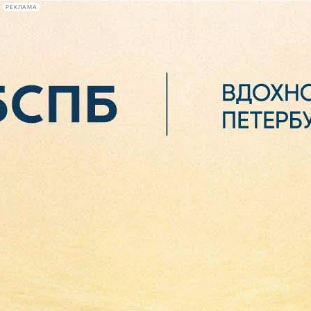
РЕКЛАМА
Афиша Plus
#телегид
Фонтанка.ру
Сегодня:
2026.08.07
05:29
Афиша Plus
кино
спектакли
выставки
концерты
лекции
книги
афиша плюс
новости
+