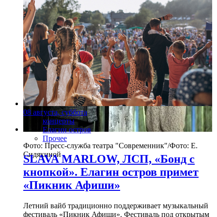
08 августа, суббота
концерты
Елагин остров
Прочее
Фото: Пресс-служба театра "Современник"/Фото: Е.
Сидякиной
SLAVA MARLOW, ЛСП, «Бонд с
кнопкой». Елагин остров примет
«Пикник Афиши»
Летний вайб традиционно поддерживает музыкальный
фестиваль «Пикник Афиши». Фестиваль под открытым