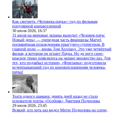
Как смотреть «Человека-паука»: гид по фильмам
популярной киновселенной
30 июля 2026,
16:37
31 июля на мировые экраны выходит «Человек-паук:
Новый день» — очередная часть франшизы Marvel,
посвящённая похождениям прыгучего супергероя. В
главной роли — вновь Том Холланд. Это уже четвёртый
фильм, в котором он играет Паука. Но до него сине-
красное трико появлялось на экране множество раз. Для
тех, кто подзабыл историю, «Фонтанка» подготовила
исчерпывающий гид по киновоплощениям человека-
паука!
Театр одного шамана: девять дней назад не стало
основателя театра «Особняк» Дмитрия Поднозова
29 июля 2026,
23:45
Всякий, кто хоть раз видел Митю Поднозова на сцене,