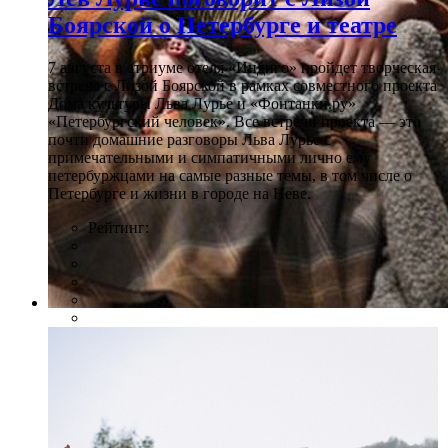
Боярской о Петербурге и театре
7 августа в атриуме отеля «Индиго» пройдет творческая
встреча с Лизой Боярской в рамках совместного проекта
Дома культуры Льва Лурье и «Фонтанки.ру»
«Петербургский человек». Все встречи проекта — это
почти домашние разговоры Льва Лурье с
примечательными и симпатичными лично ему
петербуржцами на самые разные темы, в том числе о
Петербурге и жизни в городе на Неве.
Рейтинг:
Фото: Пресс-служба театра "Современник"/Фото: Е.
Сидякиной