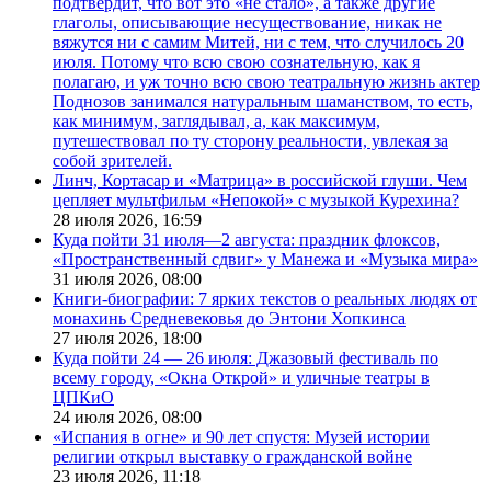
подтвердит, что вот это «не стало», а также другие
глаголы, описывающие несуществование, никак не
вяжутся ни с самим Митей, ни с тем, что случилось 20
июля. Потому что всю свою сознательную, как я
полагаю, и уж точно всю свою театральную жизнь актер
Поднозов занимался натуральным шаманством, то есть,
как минимум, заглядывал, а, как максимум,
путешествовал по ту сторону реальности, увлекая за
собой зрителей.
Линч, Кортасар и «Матрица» в российской глуши. Чем
цепляет мультфильм «Непокой» с музыкой Курехина?
28 июля 2026,
16:59
Куда пойти 31 июля—2 августа: праздник флоксов,
«Пространственный сдвиг» у Манежа и «Музыка мира»
31 июля 2026,
08:00
Книги-биографии: 7 ярких текстов о реальных людях от
монахинь Средневековья до Энтони Хопкинса
27 июля 2026,
18:00
Куда пойти 24 — 26 июля: Джазовый фестиваль по
всему городу, «Окна Открой» и уличные театры в
ЦПКиО
24 июля 2026,
08:00
«Испания в огне» и 90 лет спустя: Музей истории
религии открыл выставку о гражданской войне
23 июля 2026,
11:18