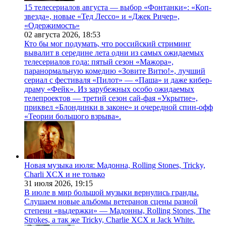
15 телесериалов августа — выбор «Фонтанки»: «Коп-
звезда», новые «Тед Лессо» и «Джек Ричер»,
«Одержимость»
02 августа 2026,
18:53
Кто бы мог подумать, что российский стриминг
вывалит в середине лета одни из самых ожидаемых
телесериалов года: пятый сезон «Мажора»,
паранормальную комедию «Зовите Витю!», лучший
сериал с фестиваля «Пилот» — «Паша» и даже кибер-
драму «Фейк». Из зарубежных особо ожидаемых
телепроектов — третий сезон сай-фая «Укрытие»,
приквел «Блондинки в законе» и очередной спин-офф
«Теории большого взрыва».
Новая музыка июля: Мадонна, Rolling Stones, Tricky,
Charli XCX и не только
31 июля 2026,
19:15
В июле в мир большой музыки вернулись гранды.
Слушаем новые альбомы ветеранов сцены разной
степени «выдержки» — Мадонны, Rolling Stones, The
Strokes, а так же Tricky, Charlie XCX и Jack White.