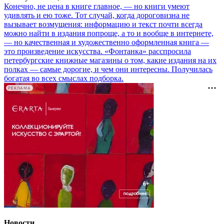
Конечно, не цена в книге главное, — но книги умеют
удивлять и ею тоже. Тот случай, когда дороговизна не
вызывает возмущения: информацию и текст почти всегда
можно найти в издания попроще, а то и вообще в интернете,
— но качественная и художественно оформленная книга —
это произведение искусства. «Фонтанка» расспросила
петербургские книжные магазины о том, какие издания на их
полках — самые дорогие, и чем они интересны. Получилась
богатая во всех смыслах подборка.
РЕКЛАМА
Новости