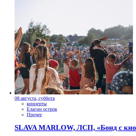
08 августа, суббота
концерты
Елагин остров
Прочее
SLAVA MARLOW, ЛСП, «Бонд с кноп