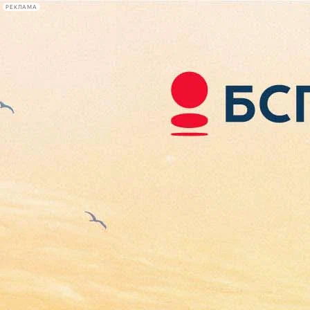
РЕКЛАМА
Афиша Plus
#телегид
Фонтанка.ру
Сегодня:
2026.08.08
10:20
Афиша Plus
кино
спектакли
выставки
концерты
лекции
книги
афиша плюс
новости
+