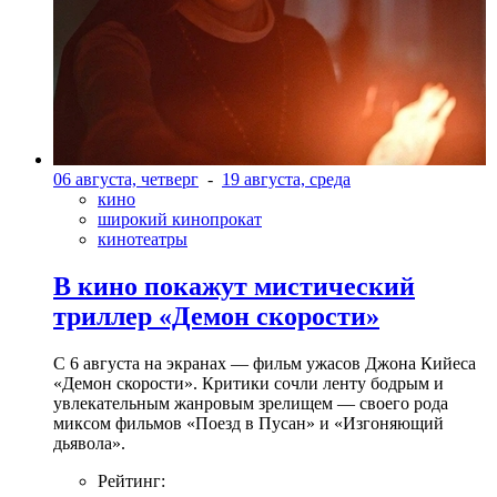
06 августа, четверг
-
19 августа, среда
кино
широкий кинопрокат
кинотеатры
В кино покажут мистический
триллер «Демон скорости»
С 6 августа на экранах — фильм ужасов Джона Кийеса
«Демон скорости». Критики сочли ленту бодрым и
увлекательным жанровым зрелищeм — своего рода
миксом фильмов «Поезд в Пусан» и «Изгоняющий
дьявола».
Рейтинг: