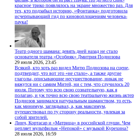
красное трико появлялось на экране множество раз. Для
тех, кто подзабыл историю, «Фонтанка» подготовила
исчерпывающий гид по киновоплощениям человека-
паука!
Театр одного шамана: девять дней назад не стало
основателя театра «Особняк» Дмитрия Поднозова
29 июля 2026,
23:45
Всякий, кто хоть раз видел Митю Поднозова на сцене,
подтвердит, что вот это «не стало», а также другие
глаголы, описывающие несуществование, никак не
вяжутся ни с самим Митей, ни с тем, что случилось 20
июля. Потому что всю свою сознательную, как я
полагаю, и уж точно всю свою театральную жизнь актер
Поднозов занимался натуральным шаманством, то есть,
как минимум, заглядывал, а, как максимум,
путешествовал по ту сторону реальности, увлекая за
собой зрителей.
Линч, Кортасар и «Матрица» в российской глуши. Чем
цепляет мультфильм «Непокой» с музыкой Курехина?
28 июля 2026,
16:59