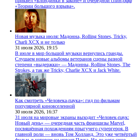
приквел «Блондинки в законе» и очередной спин-офф
«Теории большого взрыва».
Новая музыка июля: Мадонна, Rolling Stones, Tricky,
Charli XCX и не только
31 июля 2026,
19:15
В июле в мир большой музыки вернулись гранды.
Слушаем новые альбомы ветеранов сцены разной
степени «выдержки» — Мадонны, Rolling Stones, The
Strokes, а так же Tricky, Charlie XCX и Jack White.
Как смотреть «Человека-паука»: гид по фильмам
популярной киновселенной
30 июля 2026,
16:37
31 июля на мировые экраны выходит «Человек-паук:
Новый день» — очередная часть франшизы Marvel,
посвящённая похождениям прыгучего супергероя. В
главной роли — вновь Том Холланд. Это уже четвёртый
фильм, в котором он играет Паука. Но до него сине-