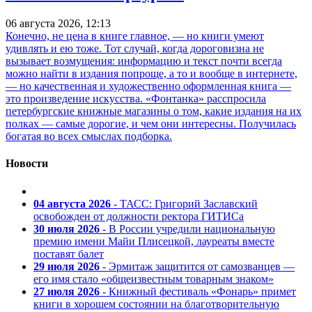
06 августа 2026, 12:13
Конечно, не цена в книге главное, — но книги умеют
удивлять и ею тоже. Тот случай, когда дороговизна не
вызывает возмущения: информацию и текст почти всегда
можно найти в издания попроще, а то и вообще в интернете,
— но качественная и художественно оформленная книга —
это произведение искусства. «Фонтанка» расспросила
петербургские книжные магазины о том, какие издания на их
полках — самые дорогие, и чем они интересны. Получилась
богатая во всех смыслах подборка.
Новости
04 августа 2026
- ТАСС: Григорий Заславский
освобожден от должности ректора ГИТИСа
30 июля 2026
- В России учредили национальную
премию имени Майи Плисецкой, лауреаты вместе
поставят балет
29 июля 2026
- Эрмитаж защитится от самозванцев —
его имя стало «общеизвестным товарным знаком»
27 июля 2026
- Книжный фестиваль «Фонарь» примет
книги в хорошем состоянии на благотворительную