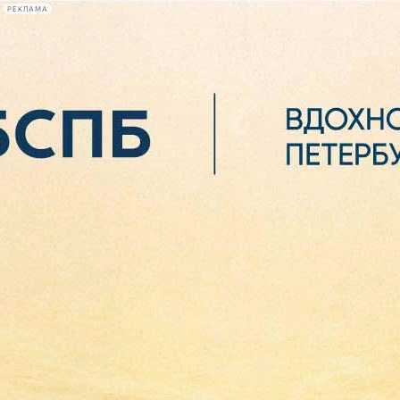
РЕКЛАМА
Афиша Plus
#телегид
Фонтанка.ру
Сегодня:
2026.08.06
19:17
Афиша Plus
кино
спектакли
выставки
концерты
лекции
книги
афиша плюс
новости
+