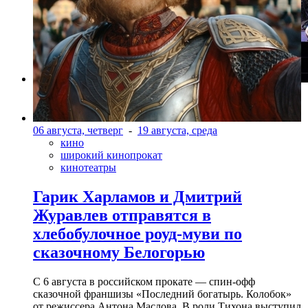
Фото: Театр музкомедии
06 августа, четверг
-
19 августа, среда
кино
широкий кинопрокат
кинотеатры
Гарик Харламов и Дмитрий
Журавлев отправятся в
хлебобулочное роуд-муви по
сказочному Белогорью
С 6 августа в российском прокате — спин-офф
сказочной франшизы «Последний богатырь. Колобок»
от режиссера Антона Маслова. В роли Тихона выступил