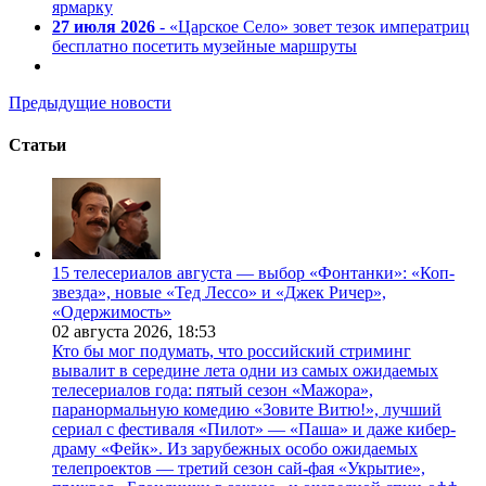
ярмарку
27 июля 2026
- «Царское Село» зовет тезок императриц
бесплатно посетить музейные маршруты
Предыдущие новости
Статьи
15 телесериалов августа — выбор «Фонтанки»: «Коп-
звезда», новые «Тед Лессо» и «Джек Ричер»,
«Одержимость»
02 августа 2026,
18:53
Кто бы мог подумать, что российский стриминг
вывалит в середине лета одни из самых ожидаемых
телесериалов года: пятый сезон «Мажора»,
паранормальную комедию «Зовите Витю!», лучший
сериал с фестиваля «Пилот» — «Паша» и даже кибер-
драму «Фейк». Из зарубежных особо ожидаемых
телепроектов — третий сезон сай-фая «Укрытие»,