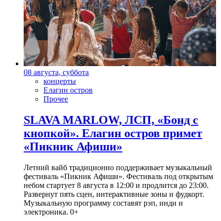
08 августа, суббота
концерты
Елагин остров
Прочее
SLAVA MARLOW, ЛСП, «Бонд с
кнопкой». Елагин остров примет
«Пикник Афиши»
Летний вайб традиционно поддерживает музыкальный
фестиваль «Пикник Афиши». Фестиваль под открытым
небом стартует 8 августа в 12:00 и продлится до 23:00.
Развернут пять сцен, интерактивные зоны и фудкорт.
Музыкальную программу составят рэп, инди и
электроника. 0+