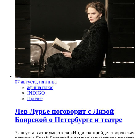
07 августа, пятница
афиша плюс
INDIGO
Прочее
Лев Лурье поговорит с Лизой
Боярской о Петербурге и театре
7 августа в атриуме отеля «Индиго» пройдет творческая