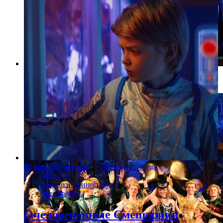
Фото: Театр музкомедии
06 августа, четверг
-
19 августа, среда
кино
широкий кинопрокат
кинотеатры
Очеловеченные Смешарики