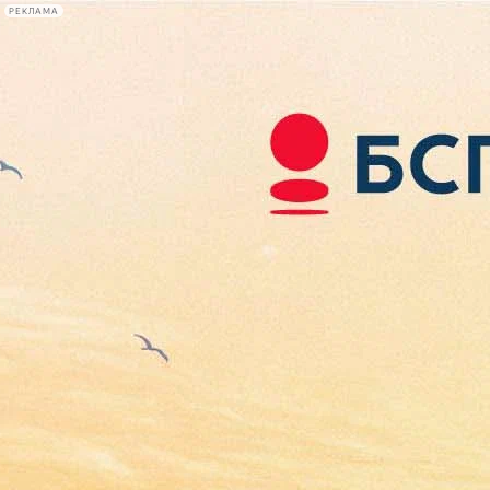
РЕКЛАМА
Афиша Plus
#телегид
Фонтанка.ру
Сегодня:
2026.08.08
07:25
Афиша Plus
кино
спектакли
выставки
концерты
лекции
книги
афиша плюс
новости
+