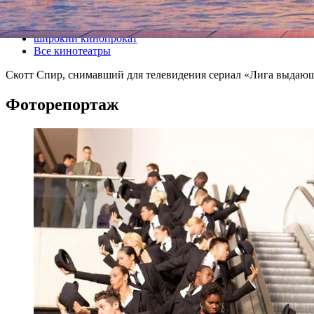
Все кино
широкий кинопрокат
Все кинотеатры
Скотт Спир, снимавший для телевидения сериал «Лига выдающи
Фоторепортаж