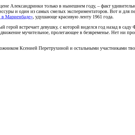
цене Александринки только в нынешнем году, – факт удивитель
иссуры и один из самых смелых экспериментаторов. Вот и для 
 в Мариенбаде»
, удушающе красивую ленту 1961 года.
й герой встречает девушку, с которой виделся год назад в саду
вижение мучительное, пролегающее в безвременье. Нет ни прошл
удожником Ксенией Перетрухиной и остальными участниками тво