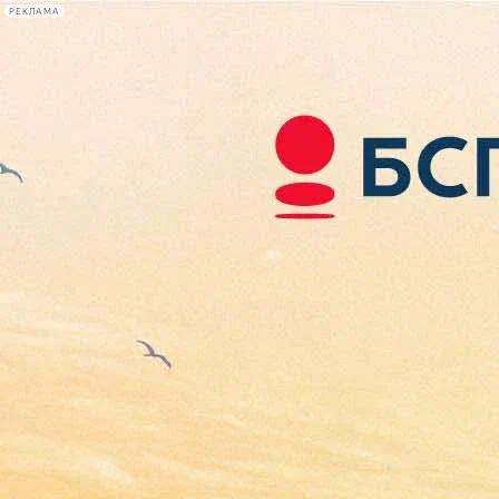
РЕКЛАМА
Афиша Plus
#телегид
Фонтанка.ру
Сегодня:
2026.08.07
19:39
Афиша Plus
кино
спектакли
выставки
концерты
лекции
книги
афиша плюс
новости
+