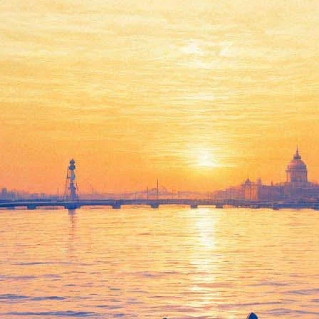
кает «кинопремьеру» на сцене