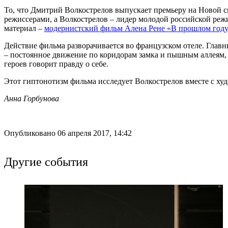
То, что Дмитрий Волкострелов выпускает премьеру на Новой с
режиссерами, а Волкострелов – лидер молодой российской реж
материал –
модернистский фильм Алена Рене «В прошлом году
Действие фильма разворачивается во французском отеле. Главны
– постоянное движение по коридорам замка и пышным аллеям, д
героев говорит правду о себе.
Этот гиптонотизм фильма исследует Волкострелов вместе с х
Анна Горбунова
Опубликовано 06 апреля 2017, 14:42
Другие события