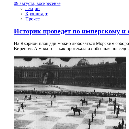
09 августа, воскресенье
лекции
Кронштадт
Прочее
Историк проведет по имперскому и
На Якорной площади можно любоваться Морским собором 
Виреном. А можно — как протекала их обычная повседнев