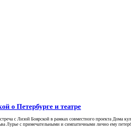
ой о Петербурге и театре
встреча с Лизой Боярской в рамках совместного проекта Дома к
ьва Лурье с примечательными и симпатичными лично ему петербу