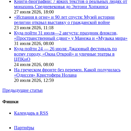
Книги-биографии: 7 ярких текстов о реальных людях от
монахинь Средневековья до Энтони Хопкинса
27 июля 2026,
18:00
«Испания в огне» и 90 лет спустя: Музей истории
религии открыл выставку о гражданской войне
23 июля 2026,
11:18
Куда пойти 31 июля—2 августа: праздник флоксов,
«Пространственный сдвиг» у Манежа и «Музыка мира»
31 июля 2026,
08:00
Куда пойти 24 — 26 июля: Джазовый фестиваль по
всему городу, «Окна Открой» и уличные театры в
ЦПКиО
24 июля 2026,
08:00
На греческом фронте без перемен. Какой получилась
«Одиссея» Кристофера Нолана
20 июля 2026,
12:59
Предыдущие статьи
Фишки
Календарь в RSS
Партнёры