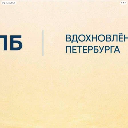
РЕКЛАМА
Афиша Plus
#телегид
Фонтанка.ру
Сегодня:
2026.08.06
07:12
Афиша Plus
кино
спектакли
выставки
концерты
лекции
книги
афиша плюс
новости
+