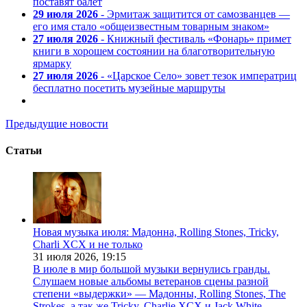
поставят балет
29 июля 2026
- Эрмитаж защитится от самозванцев —
его имя стало «общеизвестным товарным знаком»
27 июля 2026
- Книжный фестиваль «Фонарь» примет
книги в хорошем состоянии на благотворительную
ярмарку
27 июля 2026
- «Царское Село» зовет тезок императриц
бесплатно посетить музейные маршруты
Предыдущие новости
Статьи
Новая музыка июля: Мадонна, Rolling Stones, Tricky,
Charli XCX и не только
31 июля 2026,
19:15
В июле в мир большой музыки вернулись гранды.
Слушаем новые альбомы ветеранов сцены разной
степени «выдержки» — Мадонны, Rolling Stones, The
Strokes, а так же Tricky, Charlie XCX и Jack White.