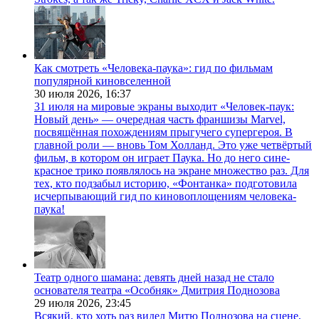
Как смотреть «Человека-паука»: гид по фильмам
популярной киновселенной
30 июля 2026,
16:37
31 июля на мировые экраны выходит «Человек-паук:
Новый день» — очередная часть франшизы Marvel,
посвящённая похождениям прыгучего супергероя. В
главной роли — вновь Том Холланд. Это уже четвёртый
фильм, в котором он играет Паука. Но до него сине-
красное трико появлялось на экране множество раз. Для
тех, кто подзабыл историю, «Фонтанка» подготовила
исчерпывающий гид по киновоплощениям человека-
паука!
Театр одного шамана: девять дней назад не стало
основателя театра «Особняк» Дмитрия Поднозова
29 июля 2026,
23:45
Всякий, кто хоть раз видел Митю Поднозова на сцене,