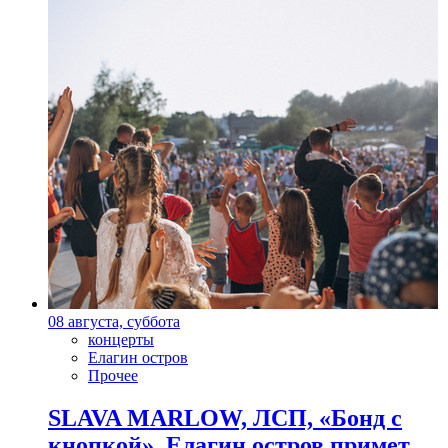
08 августа, суббота
концерты
Елагин остров
Прочее
SLAVA MARLOW, ЛСП, «Бонд с
кнопкой». Елагин остров примет