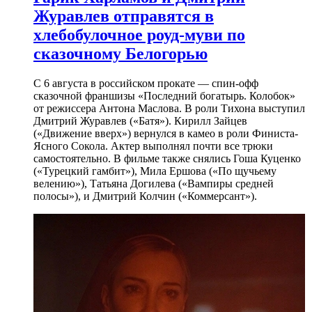
Журавлев отправятся в
хлебобулочное роуд-муви по
сказочному Белогорью
С 6 августа в российском прокате — спин-офф
сказочной франшизы «Последний богатырь. Колобок»
от режиссера Антона Маслова. В роли Тихона выступил
Дмитрий Журавлев («Батя»). Кирилл Зайцев
(«Движение вверх») вернулся в камео в роли Финиста-
Ясного Сокола. Актер выполнял почти все трюки
самостоятельно. В фильме также снялись Гоша Куценко
(«Турецкий гамбит»), Мила Ершова («По щучьему
велению»), Татьяна Догилева («Вампиры средней
полосы»), и Дмитрий Колчин («Коммерсант»).