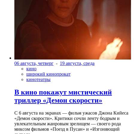
06 августа, четверг
-
19 августа, среда
кино
широкий кинопрокат
кинотеатры
В кино покажут мистический
триллер «Демон скорости»
С 6 августа на экранах — фильм ужасов Джона Кийеса
«Демон скорости». Критики сочли ленту бодрым и
увлекательным жанровым зрелищeм — своего рода
миксом фильмов «Поезд в Пусан» и «Изгоняющий