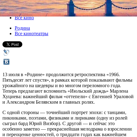
13 июля 2016, среда
,
19.00
Версия для печати
Все кино
Родина
Все кинотеатры
13 июля в «Родине» продолжится ретроспектива «1966.
Пятьдесят лет спустя», в рамках которой показывают фильмы
урожайного на шедевры и во многом переломного года.
Теперь предлагают вспомнить «Июльский дождь» Марлена
Хуциева: важнейший фильм «оттепели» с Евгенией Ураловой
и Александром Белявским в главных ролях.
С одной стороны — точнейший портрет эпохи: с танцами,
пикниками, поэтами, физиками и лириками (одну из ролей
сыграл бард Юрий Визбор). С другой — и сейчас это
особенно заметно — прекраснейшая мелодрама о взрослении
и переоценке ценностей, о тридцати годах как важнейшем