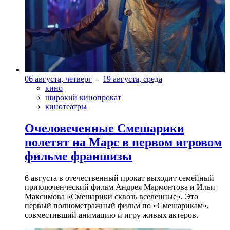
06 августа, четверг
-
19 августа, среда
кино
широкий кинопрокат
кинотеатры
Очеловеченные Смешарики
полетят на Марс в первом игровом
фильме франшизы
6 августа в отечественный прокат выходит семейный
приключенческий фильм Андрея Мармонтова и Ильи
Максимова «Смешарики сквозь вселенные». Это
первый полнометражный фильм по «Смешарикам»,
совместивший анимацию и игру живых актеров.