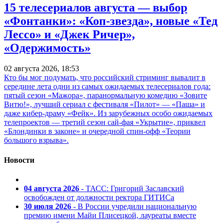
15 телесериалов августа — выбор
«Фонтанки»: «Коп-звезда», новые «Тед
Лессо» и «Джек Ричер»,
«Одержимость»
02 августа 2026, 18:53
Кто бы мог подумать, что российский стриминг вывалит в
середине лета одни из самых ожидаемых телесериалов года:
пятый сезон «Мажора», паранормальную комедию «Зовите
Витю!», лучший сериал с фестиваля «Пилот» — «Паша» и
даже кибер-драму «Фейк». Из зарубежных особо ожидаемых
телепроектов — третий сезон сай-фая «Укрытие», приквел
«Блондинки в законе» и очередной спин-офф «Теории
большого взрыва».
Новости
04 августа 2026
- ТАСС: Григорий Заславский
освобожден от должности ректора ГИТИСа
30 июля 2026
- В России учредили национальную
премию имени Майи Плисецкой, лауреаты вместе