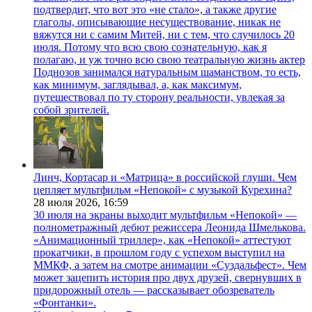
подтвердит, что вот это «не стало», а также другие
глаголы, описывающие несуществование, никак не
вяжутся ни с самим Митей, ни с тем, что случилось 20
июля. Потому что всю свою сознательную, как я
полагаю, и уж точно всю свою театральную жизнь актер
Поднозов занимался натуральным шаманством, то есть,
как минимум, заглядывал, а, как максимум,
путешествовал по ту сторону реальности, увлекая за
собой зрителей.
Линч, Кортасар и «Матрица» в российской глуши. Чем
цепляет мультфильм «Непокой» с музыкой Курехина?
28 июля 2026,
16:59
30 июля на экраны выходит мультфильм «Непокой» —
полнометражный дебют режиссера Леонида Шмелькова.
«Анимационный триллер», как «Непокой» аттестуют
прокатчики, в прошлом году с успехом выступил на
ММКФ, а затем на смотре анимации «Суздальфест». Чем
может зацепить история про двух друзей, свернувших в
придорожный отель — рассказывает обозреватель
«Фонтанки».