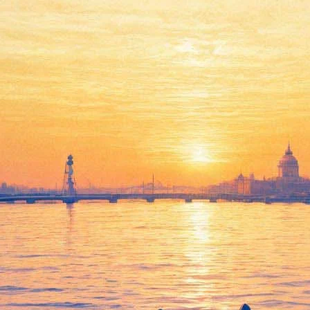
Старший сын
07 января 2012, суббота
,
19.00
Версия для печати
Все спектакли
Открытая сцена
Все театры