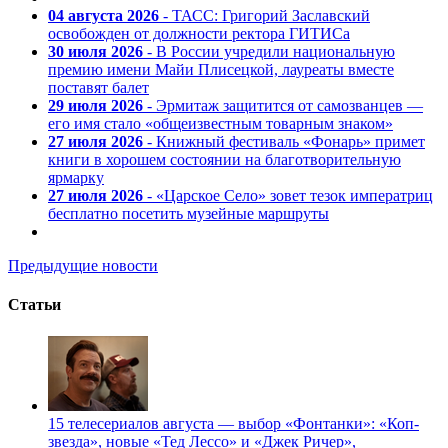
04 августа 2026
- ТАСС: Григорий Заславский
освобожден от должности ректора ГИТИСа
30 июля 2026
- В России учредили национальную
премию имени Майи Плисецкой, лауреаты вместе
поставят балет
29 июля 2026
- Эрмитаж защитится от самозванцев —
его имя стало «общеизвестным товарным знаком»
27 июля 2026
- Книжный фестиваль «Фонарь» примет
книги в хорошем состоянии на благотворительную
ярмарку
27 июля 2026
- «Царское Село» зовет тезок императриц
бесплатно посетить музейные маршруты
Предыдущие новости
Статьи
15 телесериалов августа — выбор «Фонтанки»: «Коп-
звезда», новые «Тед Лессо» и «Джек Ричер»,