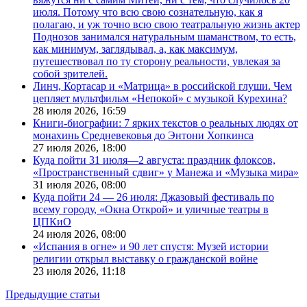
июля. Потому что всю свою сознательную, как я
полагаю, и уж точно всю свою театральную жизнь актер
Поднозов занимался натуральным шаманством, то есть,
как минимум, заглядывал, а, как максимум,
путешествовал по ту сторону реальности, увлекая за
собой зрителей.
Линч, Кортасар и «Матрица» в российской глуши. Чем
цепляет мультфильм «Непокой» с музыкой Курехина?
28 июля 2026,
16:59
Книги-биографии: 7 ярких текстов о реальных людях от
монахинь Средневековья до Энтони Хопкинса
27 июля 2026,
18:00
Куда пойти 31 июля—2 августа: праздник флоксов,
«Пространственный сдвиг» у Манежа и «Музыка мира»
31 июля 2026,
08:00
Куда пойти 24 — 26 июля: Джазовый фестиваль по
всему городу, «Окна Открой» и уличные театры в
ЦПКиО
24 июля 2026,
08:00
«Испания в огне» и 90 лет спустя: Музей истории
религии открыл выставку о гражданской войне
23 июля 2026,
11:18
Предыдущие статьи