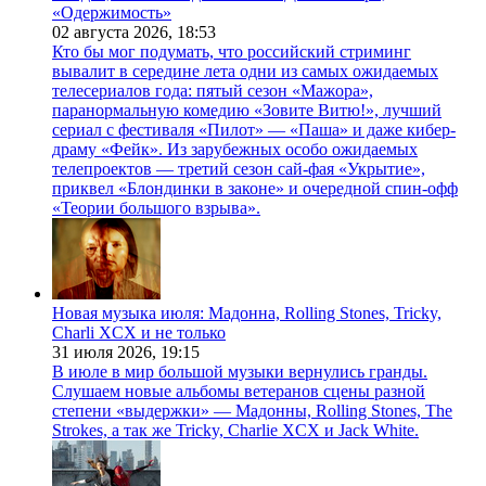
«Одержимость»
02 августа 2026,
18:53
Кто бы мог подумать, что российский стриминг
вывалит в середине лета одни из самых ожидаемых
телесериалов года: пятый сезон «Мажора»,
паранормальную комедию «Зовите Витю!», лучший
сериал с фестиваля «Пилот» — «Паша» и даже кибер-
драму «Фейк». Из зарубежных особо ожидаемых
телепроектов — третий сезон сай-фая «Укрытие»,
приквел «Блондинки в законе» и очередной спин-офф
«Теории большого взрыва».
Новая музыка июля: Мадонна, Rolling Stones, Tricky,
Charli XCX и не только
31 июля 2026,
19:15
В июле в мир большой музыки вернулись гранды.
Слушаем новые альбомы ветеранов сцены разной
степени «выдержки» — Мадонны, Rolling Stones, The
Strokes, а так же Tricky, Charlie XCX и Jack White.