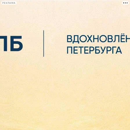
РЕКЛАМА
Афиша Plus
#телегид
Фонтанка.ру
Сегодня:
2026.08.06
15:28
Афиша Plus
кино
спектакли
выставки
концерты
лекции
книги
афиша плюс
новости
+