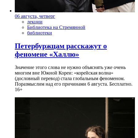
06 августа, четверг
лекции
Библиотека на Стремянной
библиотеки
Петербуржцам расскажут о
феномене «Халлю»
Значение этого слова не нужно объяснять уже очень
многим вне Южной Кореи: «корейская волна»
(дословный перевод) стала глобальным феноменом.
Поразмыслим над его причинами 6 августа. Бесплатно.
16+