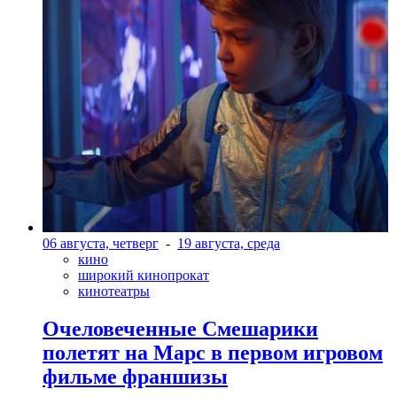
06 августа, четверг
-
19 августа, среда
кино
широкий кинопрокат
кинотеатры
Очеловеченные Смешарики
полетят на Марс в первом игровом
фильме франшизы