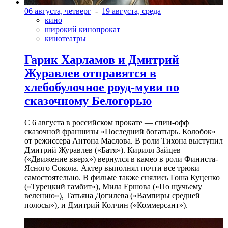
06 августа, четверг
-
19 августа, среда
кино
широкий кинопрокат
кинотеатры
Гарик Харламов и Дмитрий
Журавлев отправятся в
хлебобулочное роуд-муви по
сказочному Белогорью
С 6 августа в российском прокате — спин-офф
сказочной франшизы «Последний богатырь. Колобок»
от режиссера Антона Маслова. В роли Тихона выступил
Дмитрий Журавлев («Батя»). Кирилл Зайцев
(«Движение вверх») вернулся в камео в роли Финиста-
Ясного Сокола. Актер выполнял почти все трюки
самостоятельно. В фильме также снялись Гоша Куценко
(«Турецкий гамбит»), Мила Ершова («По щучьему
велению»), Татьяна Догилева («Вампиры средней
полосы»), и Дмитрий Колчин («Коммерсант»).