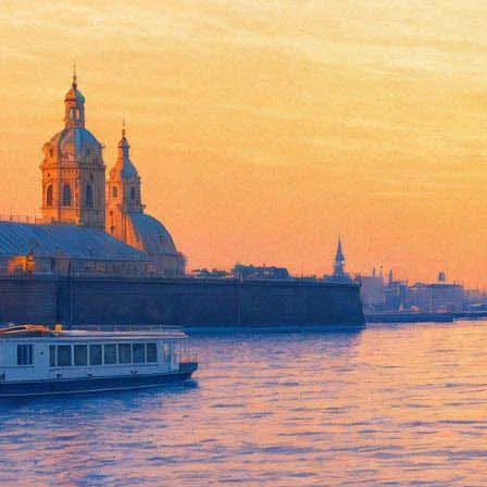
Дворец "Олимпия" приглашае
07 марта 2016, понедельник
,
20.00
-
08 марта 2016, вторник
Версия для печати