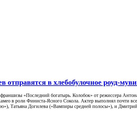
 отправятся в хлебобулочное роуд-муви
й франшизы «Последний богатырь. Колобок» от режиссера Анто
 камео в роли Финиста-Ясного Сокола. Актер выполнял почти вс
ю»), Татьяна Догилева («Вампиры средней полосы»), и Дмитрий