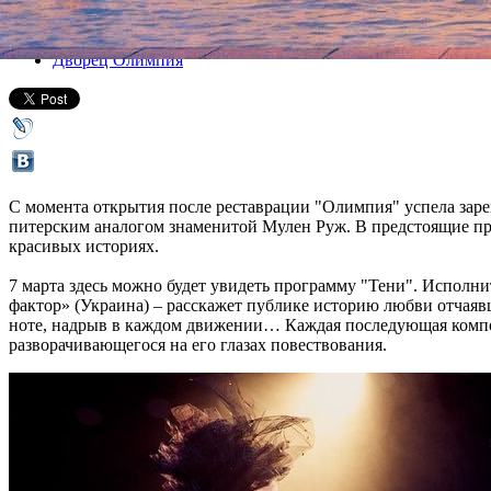
Все спектакли
Дворец Олимпия
С момента открытия после реставрации "Олимпия" успела зарек
питерским аналогом знаменитой Мулен Руж. В предстоящие пра
красивых историях.
7 марта здесь можно будет увидеть программу "Тени". Исполн
фактор» (Украина) – расскажет публике историю любви отчая
ноте, надрыв в каждом движении… Каждая последующая компози
разворачивающегося на его глазах повествования.