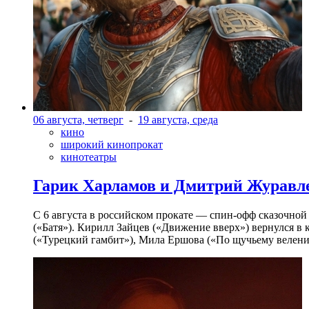
06 августа, четверг
-
19 августа, среда
кино
широкий кинопрокат
кинотеатры
Гарик Харламов и Дмитрий Журавлев
С 6 августа в российском прокате — спин-офф сказочно
(«Батя»). Кирилл Зайцев («Движение вверх») вернулся в
(«Турецкий гамбит»), Мила Ершова («По щучьему велени