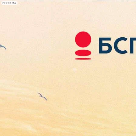
РЕКЛАМА
Афиша Plus
#телегид
Фонтанка.ру
Сегодня:
2026.08.06
15:31
Афиша Plus
кино
спектакли
выставки
концерты
лекции
книги
афиша плюс
новости
+