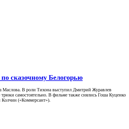
 по сказочному Белогорью
на Маслова. В роли Тихона выступил Дмитрий Журавлев
е трюки самостоятельно. В фильме также снялись Гоша Куценко
 Колчин («Коммерсант»).