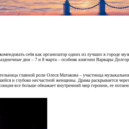
омендовать себя как организатор одних из лучших в городе муз
здничные дни – 7 и 8 марта – особняк княгини Варвары Долгор
ительница главной роли Олеся Матакова – участница музыкальног
вшейся и глубоко несчастной женщины. Драма раскрывается чер
ция все больше обнажает внутренний мир героини, ее потаенны