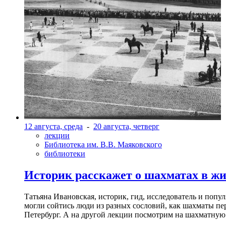
12 августа, среда
-
20 августа, четверг
лекции
Библиотека им. В.В. Маяковского
библиотеки
Историк расскажет о шахматах в ж
Татьяна Ивановская, историк, гид, исследователь и попу
могли сойтись люди из разных сословий, как шахматы пер
Петербург. А на другой лекции посмотрим на шахматную 