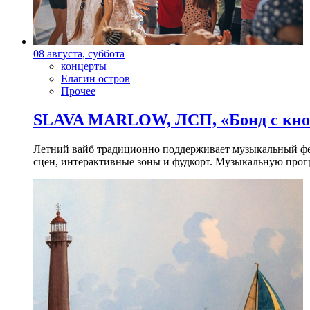
08 августа, суббота
концерты
Елагин остров
Прочее
SLAVA MARLOW, ЛСП, «Бонд с кноп
Летний вайб традиционно поддерживает музыкальный фест
сцен, интерактивные зоны и фудкорт. Музыкальную прогр