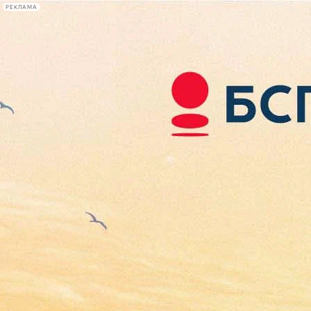
РЕКЛАМА
Афиша Plus
#телегид
Фонтанка.ру
Сегодня:
2026.08.07
07:12
Афиша Plus
кино
спектакли
выставки
концерты
лекции
книги
афиша плюс
новости
+