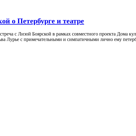
ой о Петербурге и театре
встреча с Лизой Боярской в рамках совместного проекта Дома к
ьва Лурье с примечательными и симпатичными лично ему петербу