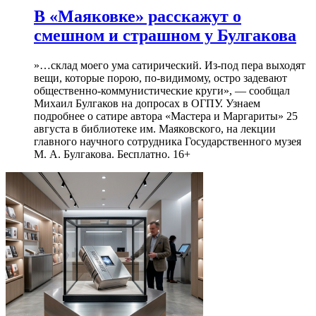
В «Маяковке» расскажут о
смешном и страшном у Булгакова
»…склад моего ума сатирический. Из-под пера выходят
вещи, которые порою, по-видимому, остро задевают
общественно-коммунистические круги», — сообщал
Михаил Булгаков на допросах в ОГПУ. Узнаем
подробнее о сатире автора «Мастера и Маргариты» 25
августа в библиотеке им. Маяковского, на лекции
главного научного сотрудника Государственного музея
М. А. Булгакова. Бесплатно. 16+