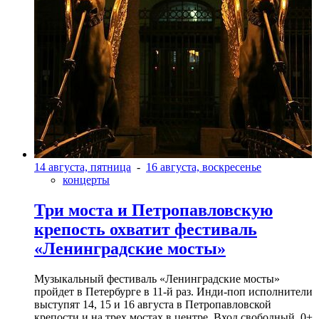
14 августа, пятница
-
16 августа, воскресенье
концерты
Три моста и Петропавловскую
крепость охватит фестиваль
«Ленинградские мосты»
Музыкальный фестиваль «Ленинградские мосты»
пройдет в Петербурге в 11-й раз. Инди-поп исполнители
выступят 14, 15 и 16 августа в Петропавловской
крепости и на трех мостах в центре. Вход свободный. 0+