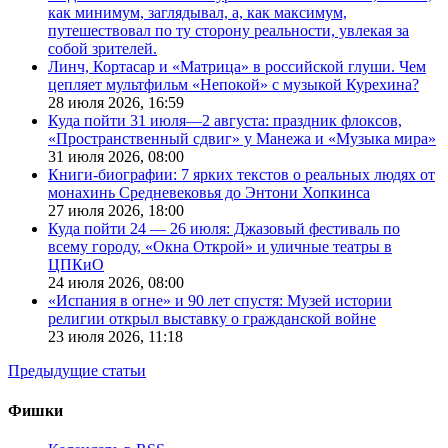
как минимум, заглядывал, а, как максимум,
путешествовал по ту сторону реальности, увлекая за
собой зрителей.
Линч, Кортасар и «Матрица» в российской глуши. Чем
цепляет мультфильм «Непокой» с музыкой Курехина?
28 июля 2026,
16:59
Куда пойти 31 июля—2 августа: праздник флоксов,
«Пространственный сдвиг» у Манежа и «Музыка мира»
31 июля 2026,
08:00
Книги-биографии: 7 ярких текстов о реальных людях от
монахинь Средневековья до Энтони Хопкинса
27 июля 2026,
18:00
Куда пойти 24 — 26 июля: Джазовый фестиваль по
всему городу, «Окна Открой» и уличные театры в
ЦПКиО
24 июля 2026,
08:00
«Испания в огне» и 90 лет спустя: Музей истории
религии открыл выставку о гражданской войне
23 июля 2026,
11:18
Предыдущие статьи
Фишки