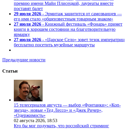
премию имени Майи Плисецкой, лауреаты вместе
поставят балет
29 июля 2026
- Эрмитаж защитится от самозванцев —
его имя стало «общеизвестным товарным знаком»
27 июля 2026
- Книжный фестиваль «Фонарь» примет
книги в хорошем состоянии на благотворительную
ярмарку
27 июля 2026
- «Царское Село» зовет тезок императриц
бесплатно посетить музейные маршруты
Предыдущие новости
Статьи
15 телесериалов августа — выбор «Фонтанки»: «Коп-
звезда», новые «Тед Лессо» и «Джек Ричер»,
«Одержимость»
02 августа 2026,
18:53
Кто бы мог подумать, что российский стриминг