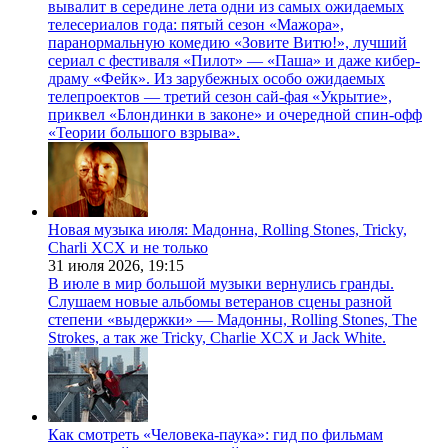
вывалит в середине лета одни из самых ожидаемых
телесериалов года: пятый сезон «Мажора»,
паранормальную комедию «Зовите Витю!», лучший
сериал с фестиваля «Пилот» — «Паша» и даже кибер-
драму «Фейк». Из зарубежных особо ожидаемых
телепроектов — третий сезон сай-фая «Укрытие»,
приквел «Блондинки в законе» и очередной спин-офф
«Теории большого взрыва».
Новая музыка июля: Мадонна, Rolling Stones, Tricky,
Charli XCX и не только
31 июля 2026,
19:15
В июле в мир большой музыки вернулись гранды.
Слушаем новые альбомы ветеранов сцены разной
степени «выдержки» — Мадонны, Rolling Stones, The
Strokes, а так же Tricky, Charlie XCX и Jack White.
Как смотреть «Человека-паука»: гид по фильмам