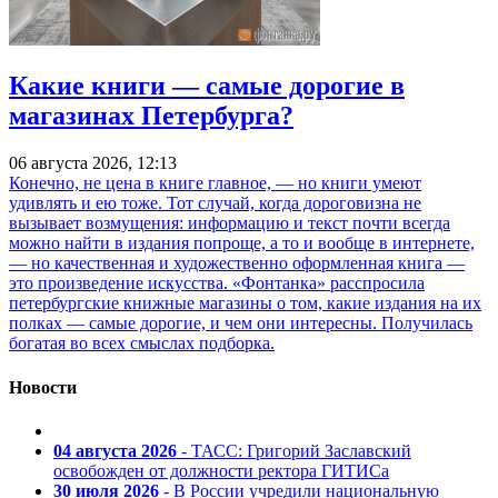
Какие книги — самые дорогие в
магазинах Петербурга?
06 августа 2026, 12:13
Конечно, не цена в книге главное, — но книги умеют
удивлять и ею тоже. Тот случай, когда дороговизна не
вызывает возмущения: информацию и текст почти всегда
можно найти в издания попроще, а то и вообще в интернете,
— но качественная и художественно оформленная книга —
это произведение искусства. «Фонтанка» расспросила
петербургские книжные магазины о том, какие издания на их
полках — самые дорогие, и чем они интересны. Получилась
богатая во всех смыслах подборка.
Новости
04 августа 2026
- ТАСС: Григорий Заславский
освобожден от должности ректора ГИТИСа
30 июля 2026
- В России учредили национальную