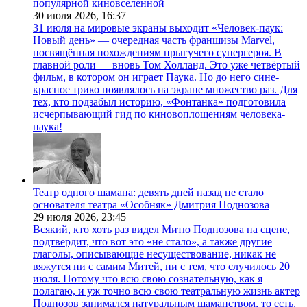
популярной киновселенной
30 июля 2026,
16:37
31 июля на мировые экраны выходит «Человек-паук:
Новый день» — очередная часть франшизы Marvel,
посвящённая похождениям прыгучего супергероя. В
главной роли — вновь Том Холланд. Это уже четвёртый
фильм, в котором он играет Паука. Но до него сине-
красное трико появлялось на экране множество раз. Для
тех, кто подзабыл историю, «Фонтанка» подготовила
исчерпывающий гид по киновоплощениям человека-
паука!
Театр одного шамана: девять дней назад не стало
основателя театра «Особняк» Дмитрия Поднозова
29 июля 2026,
23:45
Всякий, кто хоть раз видел Митю Поднозова на сцене,
подтвердит, что вот это «не стало», а также другие
глаголы, описывающие несуществование, никак не
вяжутся ни с самим Митей, ни с тем, что случилось 20
июля. Потому что всю свою сознательную, как я
полагаю, и уж точно всю свою театральную жизнь актер
Поднозов занимался натуральным шаманством, то есть,