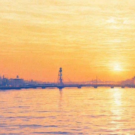
В «Родине» пройдет
ретроспектива Франсуа
Трюффо