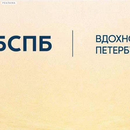
РЕКЛАМА
Афиша Plus
#телегид
Фонтанка.ру
Сегодня:
2026.08.07
02:40
Афиша Plus
кино
спектакли
выставки
концерты
лекции
книги
афиша плюс
новости
+