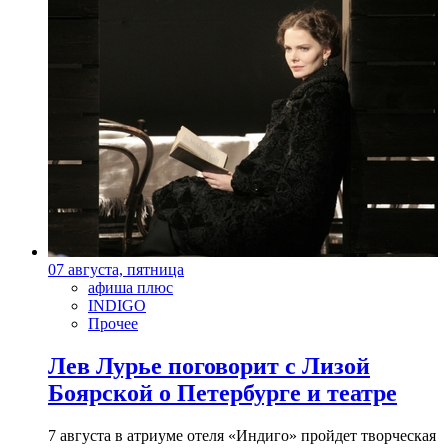
07 августа, пятница
афиша плюс
INDIGO
Прочее
Лев Лурье поговорит с Лизой
Боярской о Петербурге и театре
7 августа в атриуме отеля «Индиго» пройдет творческая