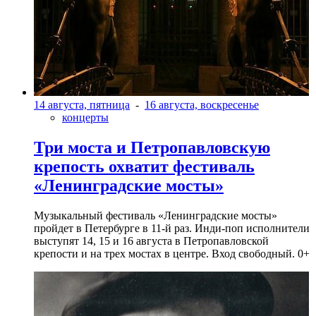
14 августа, пятница
-
16 августа, воскресенье
концерты
Три моста и Петропавловскую
крепость охватит фестиваль
«Ленинградские мосты»
Музыкальный фестиваль «Ленинградские мосты»
пройдет в Петербурге в 11-й раз. Инди-поп исполнители
выступят 14, 15 и 16 августа в Петропавловской
крепости и на трех мостах в центре. Вход свободный. 0+