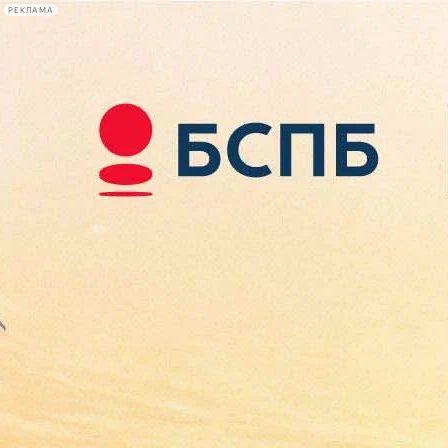
РЕКЛАМА
Афиша Plus
#телегид
Фонтанка.ру
Сегодня:
2026.08.08
18:47
Афиша Plus
кино
спектакли
выставки
концерты
лекции
книги
афиша плюс
новости
+