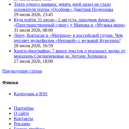
Театр одного шамана: девять дней назад не стало
основателя театра «Особняк» Дмитрия Поднозова
29 июля 2026,
23:45
Куда пойти 31 июля—2 августа: праздник флоксов,
«Пространственный сдвиг» у Манежа и «Музыка мира»
31 июля 2026,
08:00
Линч, Кортасар и «Матрица» в российской глуши. Чем
цепляет мультфильм «Непокой» с музыкой Курехина?
28 июля 2026,
16:59
Книги-биографии: 7 ярких текстов о реальных людях от
монахинь Средневековья до Энтони Хопкинса
27 июля 2026,
18:00
Предыдущие статьи
Фишки
Календарь в RSS
Партнёры
О сайте
Контакты
Реклама
Бизнес-трибуна