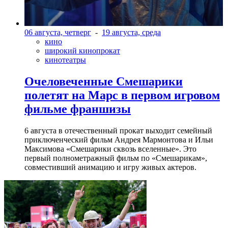
06 августа, четверг
-
19 августа, среда
кино
широкий кинопрокат
кинотеатры
Очеловеченные Смешарики
полетят на Марс в первом игровом
фильме франшизы
6 августа в отечественный прокат выходит семейный
приключенческий фильм Андрея Мармонтова и Ильи
Максимова «Смешарики сквозь вселенные». Это
первый полнометражный фильм по «Смешарикам»,
совместивший анимацию и игру живых актеров.