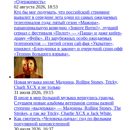
«Одержимость»
02 августа 2026,
18:53
Кто бы мог подумать, что российский стриминг
вывалит в середине лета одни из самых ожидаемых
телесериалов года: пятый сезон «Мажора»,
паранормальную комедию «Зовите Витю!», лучший
сериал с фестиваля «Пилот» — «Паша» и даже кибер-
драму «Фейк». Из зарубежных особо ожидаемых
телепроектов — третий сезон сай-фая «Укрытие»,
приквел «Блондинки в законе» и очередной спин-офф
«Теории большого взрыва».
Новая музыка июля: Мадонна, Rolling Stones, Tricky,
Charli XCX и не только
31 июля 2026,
19:15
В июле в мир большой музыки вернулись гранды.
Слушаем новые альбомы ветеранов сцены разной
степени «выдержки» — Мадонны, Rolling Stones, The
Strokes, а так же Tricky, Charlie XCX и Jack White.
Как смотреть «Человека-паука»: гид по фильмам
популярной киновселенной
30 июля 2026,
16:37