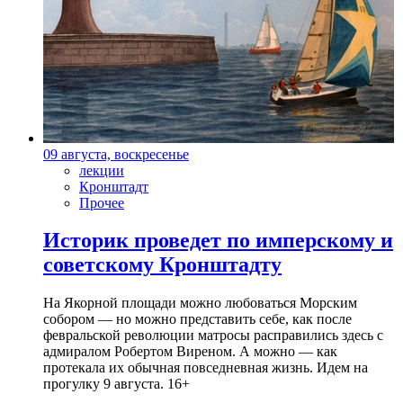
09 августа, воскресенье
лекции
Кронштадт
Прочее
Историк проведет по имперскому и
советскому Кронштадту
На Якорной площади можно любоваться Морским
собором — но можно представить себе, как после
февральской революции матросы расправились здесь с
адмиралом Робертом Виреном. А можно — как
протекала их обычная повседневная жизнь. Идем на
прогулку 9 августа. 16+