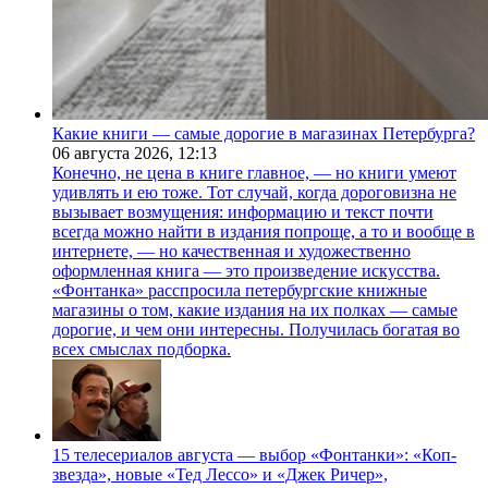
Какие книги — самые дорогие в магазинах Петербурга?
06 августа 2026,
12:13
Конечно, не цена в книге главное, — но книги умеют
удивлять и ею тоже. Тот случай, когда дороговизна не
вызывает возмущения: информацию и текст почти
всегда можно найти в издания попроще, а то и вообще в
интернете, — но качественная и художественно
оформленная книга — это произведение искусства.
«Фонтанка» расспросила петербургские книжные
магазины о том, какие издания на их полках — самые
дорогие, и чем они интересны. Получилась богатая во
всех смыслах подборка.
15 телесериалов августа — выбор «Фонтанки»: «Коп-
звезда», новые «Тед Лессо» и «Джек Ричер»,