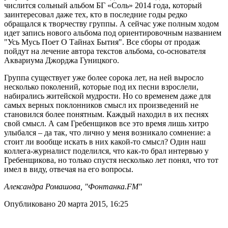
числится сольный альбом БГ «Соль» 2014 года, который
заинтересовал даже тех, кто в последние годы редко
обращался к творчеству группы. А сейчас уже полным ходом
идет запись нового альбома под ориентировочным названием
"Усь Мусь Поет О Тайнах Бытия". Все сборы от продаж
пойдут на лечение автора текстов альбома, со-основателя
Аквариума Джорджа Гуницкого.
Группа существует уже более сорока лет, на ней выросло
несколько поколений, которые под их песни взрослели,
набирались житейской мудрости. Но со временем даже для
самых верных поклонников смысл их произведений не
становился более понятным. Каждый находил в их песнях
свой смысл. А сам Гребенщиков все это время лишь хитро
улыбался – да так, что лично у меня возникало сомнение: а
стоит ли вообще искать в них какой-то смысл? Один наш
коллега-журналист поделился, что как-то брал интервью у
Гребенщикова, но только спустя несколько лет понял, что тот
имел в виду, отвечая на его вопросы.
Александра Ромашова, "Фонтанка.FM"
Опубликовано 20 марта 2015, 16:25