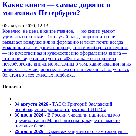
Какие книги — самые дорогие в
магазинах Петербурга?
06 августа 2026, 12:13
Конечно, не цена в книге главное, — но книги умеют
удивлять и ею тоже. Тот случай, когда дороговизна не
вызывает возмущения: информацию и текст почти всегда
можно найти в издания попроще, а то и вообще в интернете,
— но качественная и художественно оформленная книга —
это произведение искусства. «Фонтанка» расспросила
петербургские книжные магазины о том, какие издания на их
полках — самые дорогие, и чем они интересны. Получилась
богатая во всех смыслах подборка.
Новости
04 августа 2026
- ТАСС: Григорий Заславский
освобожден от должности ректора ГИТИСа
30 июля 2026
- В России учредили национальную
премию имени Майи Плисецкой, лауреаты вместе
поставят балет
29 июля 2026
- Эрмитаж защитится от самозванцев —