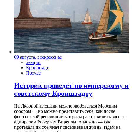
09 августа, воскресенье
лекции
Кронштадт
Прочее
Историк проведет по имперскому и
советскому Кронштадту
На Якорной площади можно любоваться Морским
собором — но можно представить себе, как после
февральской революции матросы расправились здесь с
адмиралом Робертом Виреном. А можно — как
протекала их обычная повседневная жизнь. Идем на