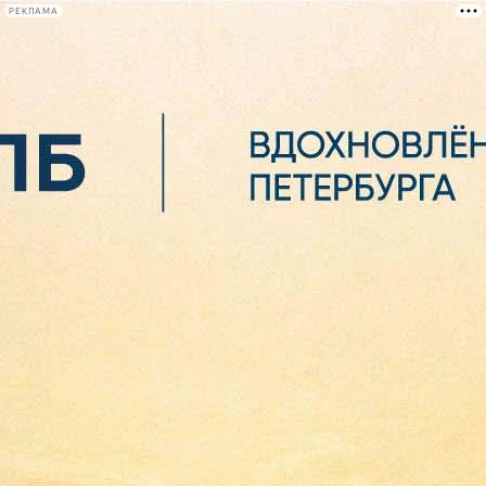
РЕКЛАМА
Афиша Plus
#телегид
Фонтанка.ру
Сегодня:
2026.08.07
06:42
Афиша Plus
кино
спектакли
выставки
концерты
лекции
книги
афиша плюс
новости
+