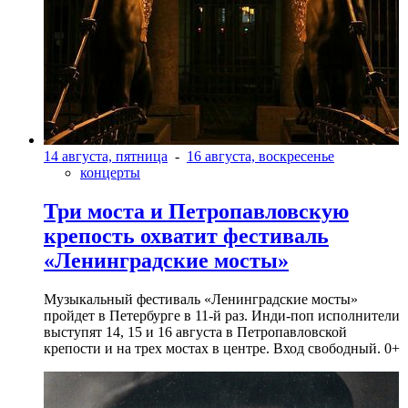
14 августа, пятница
-
16 августа, воскресенье
концерты
Три моста и Петропавловскую
крепость охватит фестиваль
«Ленинградские мосты»
Музыкальный фестиваль «Ленинградские мосты»
пройдет в Петербурге в 11-й раз. Инди-поп исполнители
выступят 14, 15 и 16 августа в Петропавловской
крепости и на трех мостах в центре. Вход свободный. 0+