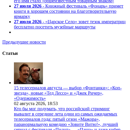
его имя стало «общеизвестным товарным знаком»
27 июля 2026
- Книжный фестиваль «Фонарь» примет
книги в хорошем состоянии на благотворительную
ярмарку
27 июля 2026
- «Царское Село» зовет тезок императриц
бесплатно посетить музейные маршруты
Предыдущие новости
Статьи
15 телесериалов августа — выбор «Фонтанки»: «Коп-
звезда», новые «Тед Лессо» и «Джек Ричер»,
«Одержимость»
02 августа 2026,
18:53
Кто бы мог подумать, что российский стриминг
вывалит в середине лета одни из самых ожидаемых
телесериалов года: пятый сезон «Мажора»,
паранормальную комедию «Зовите Витю!», лучший
сериал с фестиваля «Пилот» — «Паша» и даже кибер-