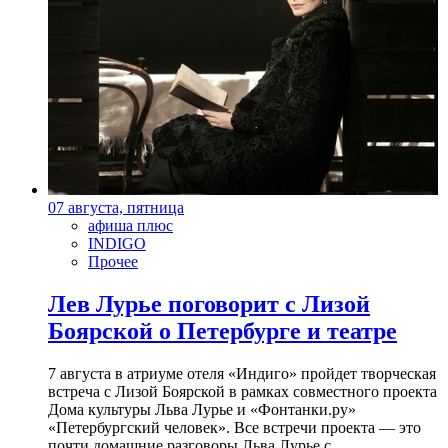
07 августа, пятница
афиша плюс
INDIGO
Прочее
Лев Лурье поговорит с Лизой
Боярской о Петербурге и театре
7 августа в атриуме отеля «Индиго» пройдет творческая
встреча с Лизой Боярской в рамках совместного проекта
Дома культуры Льва Лурье и «Фонтанки.ру»
«Петербургский человек». Все встречи проекта — это
почти домашние разговоры Льва Лурье с