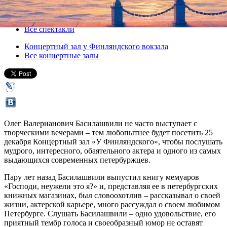
25 декабря 2014, четверг
Версия для печати
Все спектакли
Концертный зал у Финляндского вокзала
Все концертные залы
Олег Валерианович Басилашвили не часто выступает с
творческими вечерами – тем любопытнее будет посетить 25
декабря Концертный зал «У Финляндского», чтобы послушать
мудрого, интересного, обаятельного актера и одного из самых
выдающихся современных петербуржцев.
Пару лет назад Басилашвили выпустил книгу мемуаров
«Господи, неужели это я?» и, представляя ее в петербургских
книжных магазинах, был словоохотлив – рассказывал о своей
жизни, актерской карьере, много рассуждал о своем любимом
Петербурге. Слушать Басилашвили – одно удовольствие, его
приятный тембр голоса и своеобразный юмор не оставят