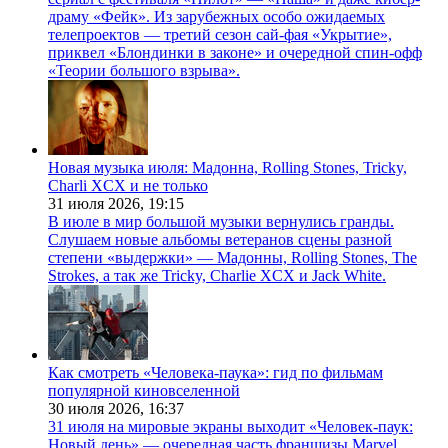
драму «Фейк». Из зарубежных особо ожидаемых
телепроектов — третий сезон сай-фая «Укрытие»,
приквел «Блондинки в законе» и очередной спин-офф
«Теории большого взрыва».
Новая музыка июля: Мадонна, Rolling Stones, Tricky,
Charli XCX и не только
31 июля 2026,
19:15
В июле в мир большой музыки вернулись гранды.
Слушаем новые альбомы ветеранов сцены разной
степени «выдержки» — Мадонны, Rolling Stones, The
Strokes, а так же Tricky, Charlie XCX и Jack White.
Как смотреть «Человека-паука»: гид по фильмам
популярной киновселенной
30 июля 2026,
16:37
31 июля на мировые экраны выходит «Человек-паук:
Новый день» — очередная часть франшизы Marvel,