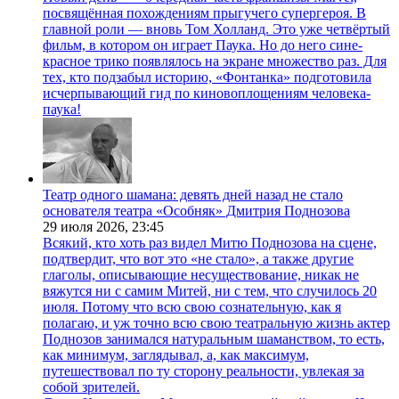
посвящённая похождениям прыгучего супергероя. В
главной роли — вновь Том Холланд. Это уже четвёртый
фильм, в котором он играет Паука. Но до него сине-
красное трико появлялось на экране множество раз. Для
тех, кто подзабыл историю, «Фонтанка» подготовила
исчерпывающий гид по киновоплощениям человека-
паука!
Театр одного шамана: девять дней назад не стало
основателя театра «Особняк» Дмитрия Поднозова
29 июля 2026,
23:45
Всякий, кто хоть раз видел Митю Поднозова на сцене,
подтвердит, что вот это «не стало», а также другие
глаголы, описывающие несуществование, никак не
вяжутся ни с самим Митей, ни с тем, что случилось 20
июля. Потому что всю свою сознательную, как я
полагаю, и уж точно всю свою театральную жизнь актер
Поднозов занимался натуральным шаманством, то есть,
как минимум, заглядывал, а, как максимум,
путешествовал по ту сторону реальности, увлекая за
собой зрителей.