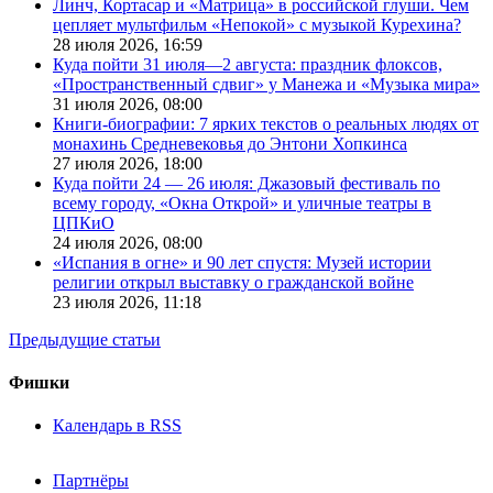
Линч, Кортасар и «Матрица» в российской глуши. Чем
цепляет мультфильм «Непокой» с музыкой Курехина?
28 июля 2026,
16:59
Куда пойти 31 июля—2 августа: праздник флоксов,
«Пространственный сдвиг» у Манежа и «Музыка мира»
31 июля 2026,
08:00
Книги-биографии: 7 ярких текстов о реальных людях от
монахинь Средневековья до Энтони Хопкинса
27 июля 2026,
18:00
Куда пойти 24 — 26 июля: Джазовый фестиваль по
всему городу, «Окна Открой» и уличные театры в
ЦПКиО
24 июля 2026,
08:00
«Испания в огне» и 90 лет спустя: Музей истории
религии открыл выставку о гражданской войне
23 июля 2026,
11:18
Предыдущие статьи
Фишки
Календарь в RSS
Партнёры