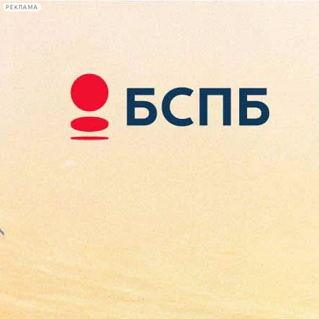
РЕКЛАМА
Афиша Plus
#телегид
Фонтанка.ру
Сегодня:
2026.08.07
21:31
Афиша Plus
кино
спектакли
выставки
концерты
лекции
книги
афиша плюс
новости
+