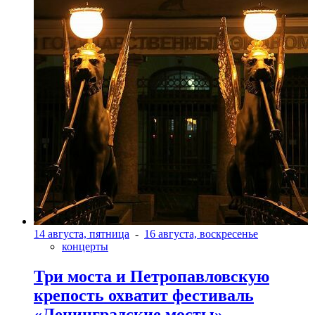
14 августа, пятница
-
16 августа, воскресенье
концерты
Три моста и Петропавловскую
крепость охватит фестиваль
«Ленинградские мосты»