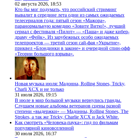
02 августа 2026,
18:53
Кто бы мог подумать, что российский стриминг
вывалит в середине лета одни из самых ожидаемых
телесериалов года: пятый сезон «Мажора»,
паранормальную комедию «Зовите Витю!», лучший
сериал с фестиваля «Пилот» — «Паша» и даже кибер-
драму «Фейк». Из зарубежных особо ожидаемых
телепроектов — третий сезон сай-фая «Укрытие»,
приквел «Блондинки в законе» и очередной спин-офф
«Теории большого взрыва».
Новая музыка июля: Мадонна, Rolling Stones, Tricky,
Charli XCX и не только
31 июля 2026,
19:15
В июле в мир большой музыки вернулись гранды.
Слушаем новые альбомы ветеранов сцены разной
степени «выдержки» — Мадонны, Rolling Stones, The
Strokes, а так же Tricky, Charlie XCX и Jack White.
Как смотреть «Человека-паука»: гид по фильмам
популярной киновселенной
30 июля 2026,
16:37