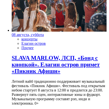
08 августа, суббота
концерты
Елагин остров
Прочее
SLAVA MARLOW, ЛСП, «Бонд с
кнопкой». Елагин остров примет
«Пикник Афиши»
Летний вайб традиционно поддерживает музыкальный
фестиваль «Пикник Афиши». Фестиваль под открытым
небом стартует 8 августа в 12:00 и продлится до 23:00.
Развернут пять сцен, интерактивные зоны и фудкорт.
Музыкальную программу составят рэп, инди и
электроника. 0+