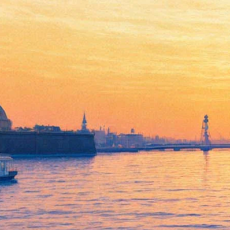
Античная поэтика
19 ноября 2011, суббота
,
19.30
Версия для печати
Все лекции
Порядок слов
Все книжные магазины
Лекцию читает филолог, преподаватель СПбГУ Михаил
Позднев.
Опубликовано 18 ноября 2011, 04:20
Другие события