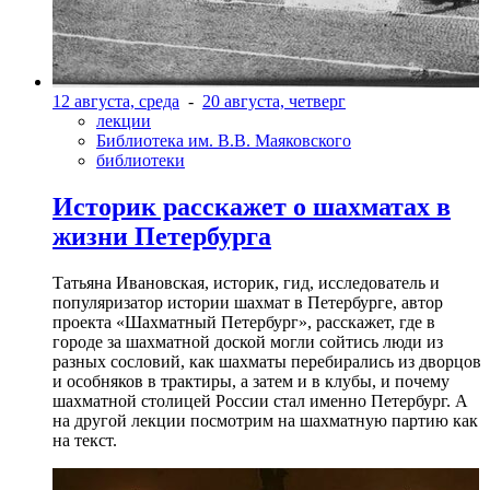
12 августа, среда
-
20 августа, четверг
лекции
Библиотека им. В.В. Маяковского
библиотеки
Историк расскажет о шахматах в
жизни Петербурга
Татьяна Ивановская, историк, гид, исследователь и
популяризатор истории шахмат в Петербурге, автор
проекта «Шахматный Петербург», расскажет, где в
городе за шахматной доской могли сойтись люди из
разных сословий, как шахматы перебирались из дворцов
и особняков в трактиры, а затем и в клубы, и почему
шахматной столицей России стал именно Петербург. А
на другой лекции посмотрим на шахматную партию как
на текст.