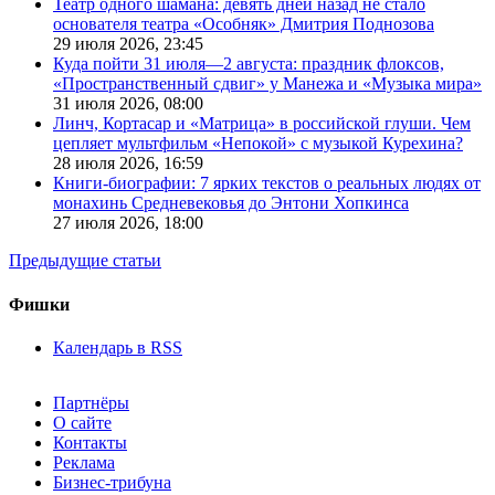
Театр одного шамана: девять дней назад не стало
основателя театра «Особняк» Дмитрия Поднозова
29 июля 2026,
23:45
Куда пойти 31 июля—2 августа: праздник флоксов,
«Пространственный сдвиг» у Манежа и «Музыка мира»
31 июля 2026,
08:00
Линч, Кортасар и «Матрица» в российской глуши. Чем
цепляет мультфильм «Непокой» с музыкой Курехина?
28 июля 2026,
16:59
Книги-биографии: 7 ярких текстов о реальных людях от
монахинь Средневековья до Энтони Хопкинса
27 июля 2026,
18:00
Предыдущие статьи
Фишки
Календарь в RSS
Партнёры
О сайте
Контакты
Реклама
Бизнес-трибуна