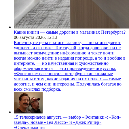
Какие книги — самые дорогие в магазинах Петербурга?
06 августа 2026,
12:13
Конечно, не цена в книге главное, — но книги умеют
удивлять и ею тоже. Тот случай, когда дороговизна не
вызывает возмущения: информацию и текст почти
всегда можно найти в издания попроще, а то и вообще в
интернете, — но качественная и художественно
оформленная книга — это произведение искусства.
«Фонтанка» расспросила петербургские книжные
магазины о том, какие издания на их полках — самые
дорогие, и чем они интересны. Получилась богатая во
всех смыслах подборка.
15 телесериалов августа — выбор «Фонтанки»: «Коп-
звезда», новые «Тед Лессо» и «Джек Ричер»,
«Одержимость»