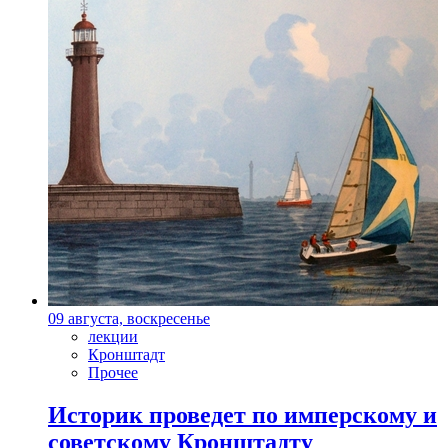
09 августа, воскресенье
лекции
Кронштадт
Прочее
Историк проведет по имперскому и
советскому Кронштадту