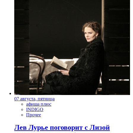
07 августа, пятница
афиша плюс
INDIGO
Прочее
Лев Лурье поговорит с Лизой