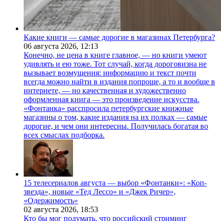
Какие книги — самые дорогие в магазинах Петербурга?
06 августа 2026,
12:13
Конечно, не цена в книге главное, — но книги умеют
удивлять и ею тоже. Тот случай, когда дороговизна не
вызывает возмущения: информацию и текст почти
всегда можно найти в издания попроще, а то и вообще в
интернете, — но качественная и художественно
оформленная книга — это произведение искусства.
«Фонтанка» расспросила петербургские книжные
магазины о том, какие издания на их полках — самые
дорогие, и чем они интересны. Получилась богатая во
всех смыслах подборка.
15 телесериалов августа — выбор «Фонтанки»: «Коп-
звезда», новые «Тед Лессо» и «Джек Ричер»,
«Одержимость»
02 августа 2026,
18:53
Кто бы мог подумать, что российский стриминг