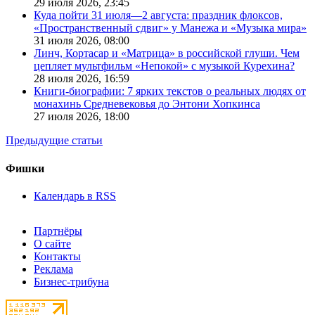
29 июля 2026,
23:45
Куда пойти 31 июля—2 августа: праздник флоксов,
«Пространственный сдвиг» у Манежа и «Музыка мира»
31 июля 2026,
08:00
Линч, Кортасар и «Матрица» в российской глуши. Чем
цепляет мультфильм «Непокой» с музыкой Курехина?
28 июля 2026,
16:59
Книги-биографии: 7 ярких текстов о реальных людях от
монахинь Средневековья до Энтони Хопкинса
27 июля 2026,
18:00
Предыдущие статьи
Фишки
Календарь в RSS
Партнёры
О сайте
Контакты
Реклама
Бизнес-трибуна