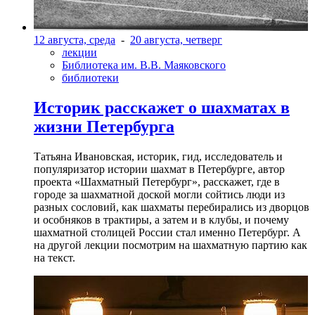
12 августа, среда
-
20 августа, четверг
лекции
Библиотека им. В.В. Маяковского
библиотеки
Историк расскажет о шахматах в
жизни Петербурга
Татьяна Ивановская, историк, гид, исследователь и
популяризатор истории шахмат в Петербурге, автор
проекта «Шахматный Петербург», расскажет, где в
городе за шахматной доской могли сойтись люди из
разных сословий, как шахматы перебирались из дворцов
и особняков в трактиры, а затем и в клубы, и почему
шахматной столицей России стал именно Петербург. А
на другой лекции посмотрим на шахматную партию как
на текст.