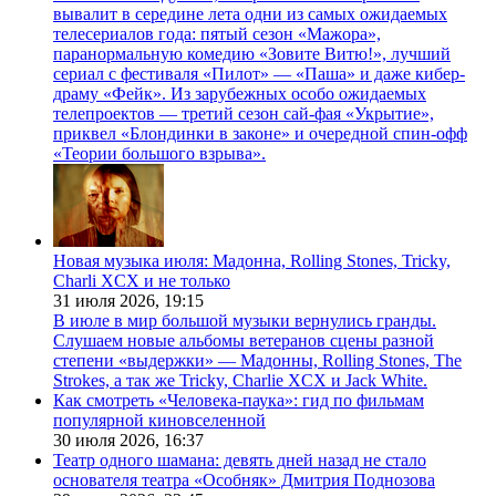
вывалит в середине лета одни из самых ожидаемых
телесериалов года: пятый сезон «Мажора»,
паранормальную комедию «Зовите Витю!», лучший
сериал с фестиваля «Пилот» — «Паша» и даже кибер-
драму «Фейк». Из зарубежных особо ожидаемых
телепроектов — третий сезон сай-фая «Укрытие»,
приквел «Блондинки в законе» и очередной спин-офф
«Теории большого взрыва».
Новая музыка июля: Мадонна, Rolling Stones, Tricky,
Charli XCX и не только
31 июля 2026,
19:15
В июле в мир большой музыки вернулись гранды.
Слушаем новые альбомы ветеранов сцены разной
степени «выдержки» — Мадонны, Rolling Stones, The
Strokes, а так же Tricky, Charlie XCX и Jack White.
Как смотреть «Человека-паука»: гид по фильмам
популярной киновселенной
30 июля 2026,
16:37
Театр одного шамана: девять дней назад не стало
основателя театра «Особняк» Дмитрия Поднозова