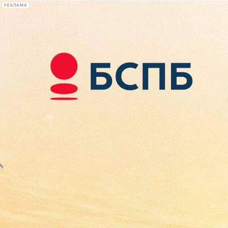
РЕКЛАМА
Афиша Plus
#телегид
Фонтанка.ру
Сегодня:
2026.08.07
18:44
Афиша Plus
кино
спектакли
выставки
концерты
лекции
книги
афиша плюс
новости
+