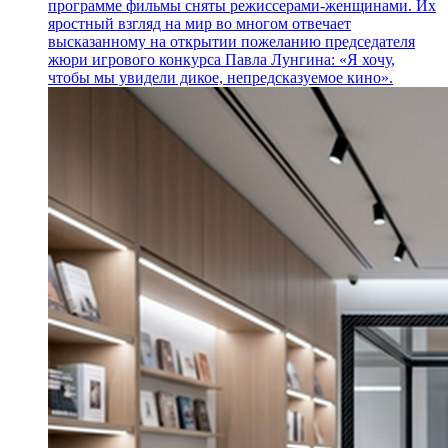
программе фильмы сняты режиссерами-женщинами. Их
яростный взгляд на мир во многом отвечает
высказанному на открытии пожеланию председателя
жюри игрового конкурса Павла Лунгина: «Я хочу,
чтобы мы увидели дикое, непредсказуемое кино».