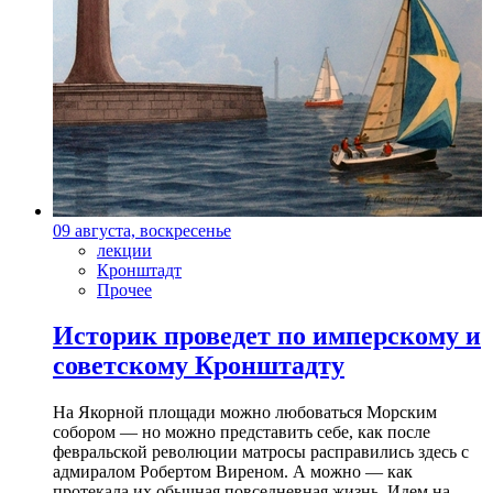
09 августа, воскресенье
лекции
Кронштадт
Прочее
Историк проведет по имперскому и
советскому Кронштадту
На Якорной площади можно любоваться Морским
собором — но можно представить себе, как после
февральской революции матросы расправились здесь с
адмиралом Робертом Виреном. А можно — как
протекала их обычная повседневная жизнь. Идем на