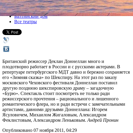
Все спектакли
Балтийский дом
Все театры
Британский режиссер Деклан Доннеллан много и
плодотворно работает в России и с русскими актерами. В
репертуаре петербургского МДТ давно и бережно сохраняется
его «Зимняя сказка» по Шекспиру. На этот раз по заказу
московского Чеховского фестиваля Доннеллан поставил
другую позднюю шекспировскую драму – загадочную
«Бурю». Спектакль стоит посмотреть не только ради
режиссерского прочтения – рационального и лишенного
романтического флера, но и ради встречи с замечательными
артистами, давними друзьями Доннеллана: Игорем
Ясуловичем, Михаилом Жигаловым, Александром
Феклистовым, Александром Леньковым.
Андрей Пронин
Опубликовано 07 ноября 2011, 04:29