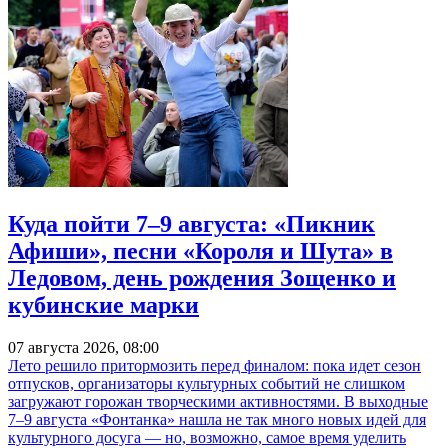
Куда пойти 7–9 августа: «Пикник
Афиши», песни «Короля и Шута» в
Ледовом, день рождения Зощенко и
кубинские марки
07 августа 2026, 08:00
Лето решило притормозить перед финалом: пока идет сезон
отпусков, организаторы культурных событий не слишком
загружают горожан творческими активностями. В выходные
7–9 августа «Фонтанка» нашла не так много новых идей для
культурного досуга — но, возможно, самое время уделить