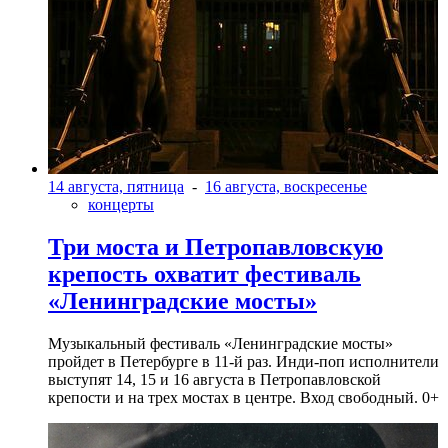
14 августа, пятница
-
16 августа, воскресенье
концерты
Три моста и Петропавловскую
крепость охватит фестиваль
«Ленинградские мосты»
Музыкальный фестиваль «Ленинградские мосты»
пройдет в Петербурге в 11-й раз. Инди-поп исполнители
выступят 14, 15 и 16 августа в Петропавловской
крепости и на трех мостах в центре. Вход свободный. 0+