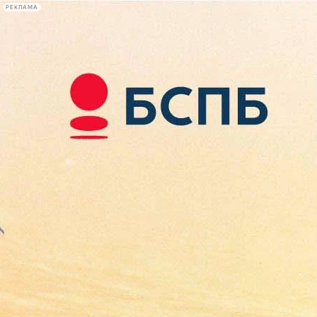
РЕКЛАМА
Афиша Plus
#телегид
Фонтанка.ру
Сегодня:
2026.08.08
00:29
Афиша Plus
кино
спектакли
выставки
концерты
лекции
книги
афиша плюс
новости
+