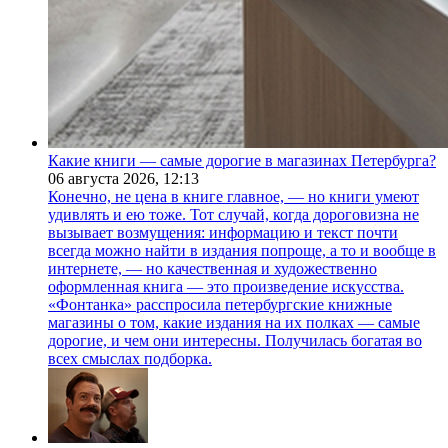
Какие книги — самые дорогие в магазинах Петербурга?
06 августа 2026,
12:13
Конечно, не цена в книге главное, — но книги умеют
удивлять и ею тоже. Тот случай, когда дороговизна не
вызывает возмущения: информацию и текст почти
всегда можно найти в издания попроще, а то и вообще в
интернете, — но качественная и художественно
оформленная книга — это произведение искусства.
«Фонтанка» расспросила петербургские книжные
магазины о том, какие издания на их полках — самые
дорогие, и чем они интересны. Получилась богатая во
всех смыслах подборка.