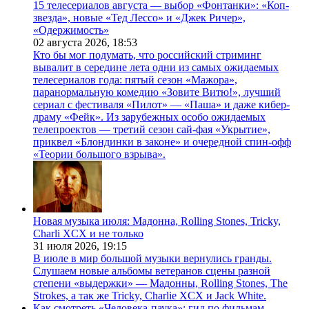
15 телесериалов августа — выбор «Фонтанки»: «Коп-
звезда», новые «Тед Лессо» и «Джек Ричер»,
«Одержимость»
02 августа 2026,
18:53
Кто бы мог подумать, что российский стриминг
вывалит в середине лета одни из самых ожидаемых
телесериалов года: пятый сезон «Мажора»,
паранормальную комедию «Зовите Витю!», лучший
сериал с фестиваля «Пилот» — «Паша» и даже кибер-
драму «Фейк». Из зарубежных особо ожидаемых
телепроектов — третий сезон сай-фая «Укрытие»,
приквел «Блондинки в законе» и очередной спин-офф
«Теории большого взрыва».
Новая музыка июля: Мадонна, Rolling Stones, Tricky,
Charli XCX и не только
31 июля 2026,
19:15
В июле в мир большой музыки вернулись гранды.
Слушаем новые альбомы ветеранов сцены разной
степени «выдержки» — Мадонны, Rolling Stones, The
Strokes, а так же Tricky, Charlie XCX и Jack White.
Как смотреть «Человека-паука»: гид по фильмам