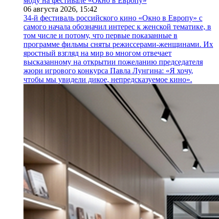
моду на фестивале «Окно в Европу»
06 августа 2026,
15:42
34-й фестиваль российского кино «Окно в Европу» с
самого начала обозначил интерес к женской тематике, в
том числе и потому, что первые показанные в
программе фильмы сняты режиссерами-женщинами. Их
яростный взгляд на мир во многом отвечает
высказанному на открытии пожеланию председателя
жюри игрового конкурса Павла Лунгина: «Я хочу,
чтобы мы увидели дикое, непредсказуемое кино».