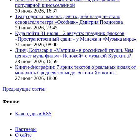
популярной киновселенной
30 июля 2026,
16:37
Театр одного шамана: девять дней назад не стало
основателя театра «Особняк» Дмитрия Поднозова
29 июля 2026,
23:45
Куда пойти 31 июля—2 августа: праздник флоксов,
«Пространственный сдвиг» у Манежа и «Музыка мира»
31 июля 2026,
08:00
Линч, Кортасар и «Матрица» в российской глуши. Чем
цепляет мультфильм «Непокой» с музыкой Курехина?
28 июля 2026,
16:59
Книги-биографии: 7 ярких текстов о реальных людях от
монахинь Средневековья до Энтони Хопкинса
27 июля 2026,
18:00
Предыдущие статьи
Фишки
Календарь в RSS
Партнёры
О сайте