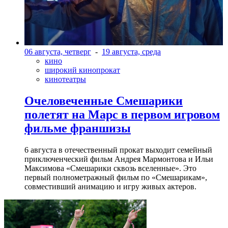
06 августа, четверг
-
19 августа, среда
кино
широкий кинопрокат
кинотеатры
Очеловеченные Смешарики
полетят на Марс в первом игровом
фильме франшизы
6 августа в отечественный прокат выходит семейный
приключенческий фильм Андрея Мармонтова и Ильи
Максимова «Смешарики сквозь вселенные». Это
первый полнометражный фильм по «Смешарикам»,
совместивший анимацию и игру живых актеров.