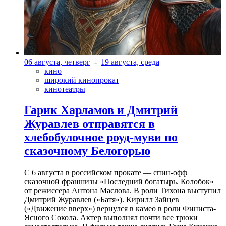
06 августа, четверг
-
19 августа, среда
кино
широкий кинопрокат
кинотеатры
Гарик Харламов и Дмитрий
Журавлев отправятся в
хлебобулочное роуд-муви по
сказочному Белогорью
С 6 августа в российском прокате — спин-офф
сказочной франшизы «Последний богатырь. Колобок»
от режиссера Антона Маслова. В роли Тихона выступил
Дмитрий Журавлев («Батя»). Кирилл Зайцев
(«Движение вверх») вернулся в камео в роли Финиста-
Ясного Сокола. Актер выполнял почти все трюки