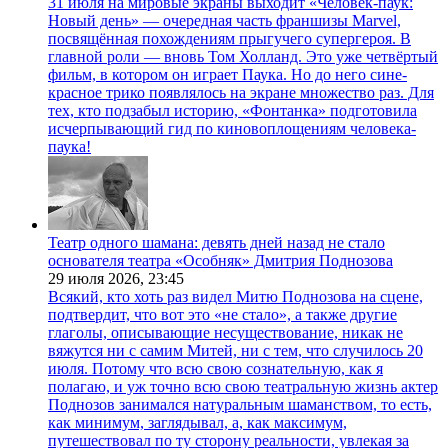
31 июля на мировые экраны выходит «Человек-паук:
Новый день» — очередная часть франшизы Marvel,
посвящённая похождениям прыгучего супергероя. В
главной роли — вновь Том Холланд. Это уже четвёртый
фильм, в котором он играет Паука. Но до него сине-
красное трико появлялось на экране множество раз. Для
тех, кто подзабыл историю, «Фонтанка» подготовила
исчерпывающий гид по киновоплощениям человека-
паука!
Театр одного шамана: девять дней назад не стало
основателя театра «Особняк» Дмитрия Поднозова
29 июля 2026,
23:45
Всякий, кто хоть раз видел Митю Поднозова на сцене,
подтвердит, что вот это «не стало», а также другие
глаголы, описывающие несуществование, никак не
вяжутся ни с самим Митей, ни с тем, что случилось 20
июля. Потому что всю свою сознательную, как я
полагаю, и уж точно всю свою театральную жизнь актер
Поднозов занимался натуральным шаманством, то есть,
как минимум, заглядывал, а, как максимум,
путешествовал по ту сторону реальности, увлекая за