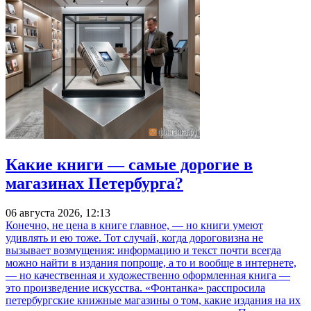
Какие книги — самые дорогие в
магазинах Петербурга?
06 августа 2026, 12:13
Конечно, не цена в книге главное, — но книги умеют
удивлять и ею тоже. Тот случай, когда дороговизна не
вызывает возмущения: информацию и текст почти всегда
можно найти в издания попроще, а то и вообще в интернете,
— но качественная и художественно оформленная книга —
это произведение искусства. «Фонтанка» расспросила
петербургские книжные магазины о том, какие издания на их