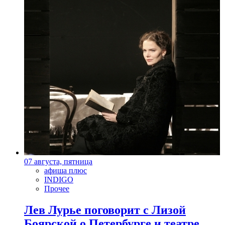
07 августа, пятница
афиша плюс
INDIGO
Прочее
Лев Лурье поговорит с Лизой
Боярской о Петербурге и театре