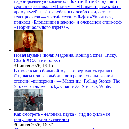
паранормальную комедию «Зовите Витю!», лучший
сериал с фестиваля «Пилот» — «Паша» и даже кибер-
драму «Фейк». Из зарубежных особо ожидаемых
телепроектов — третий сезон сай-фая «Укрытие»,
приквел «Блондинки в законе» и очередной спин-офф
«Теории большого взрыва».
Новая музыка июля: Мадонна, Rolling Stones, Tricky,
Charli XCX и не только
31 июля 2026,
19:15
В июле в мир большой музыки вернулись гранды.
Слушаем новые альбомы ветеранов сцены разной
степени «выдержки» — Мадонны, Rolling Stones, The
Strokes, а так же Tricky, Charlie XCX и Jack White.
Как смотреть «Человека-паука»: гид по фильмам
популярной киновселенной
30 июля 2026,
16:37