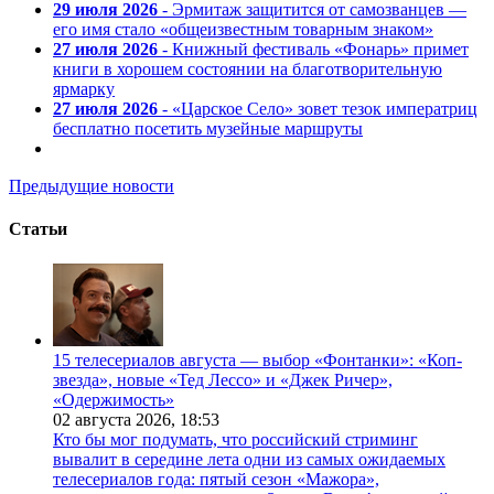
29 июля 2026
- Эрмитаж защитится от самозванцев —
его имя стало «общеизвестным товарным знаком»
27 июля 2026
- Книжный фестиваль «Фонарь» примет
книги в хорошем состоянии на благотворительную
ярмарку
27 июля 2026
- «Царское Село» зовет тезок императриц
бесплатно посетить музейные маршруты
Предыдущие новости
Статьи
15 телесериалов августа — выбор «Фонтанки»: «Коп-
звезда», новые «Тед Лессо» и «Джек Ричер»,
«Одержимость»
02 августа 2026,
18:53
Кто бы мог подумать, что российский стриминг
вывалит в середине лета одни из самых ожидаемых
телесериалов года: пятый сезон «Мажора»,