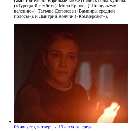
самостоятельно. В фильме также снялись Гоша Куценко
(«Турецкий гамбит»), Мила Ершова («По щучьему
велению»), Татьяна Догилева («Вампиры средней
полосы»), и Дмитрий Колчин («Коммерсант»).
06 августа, четверг
-
19 августа, среда