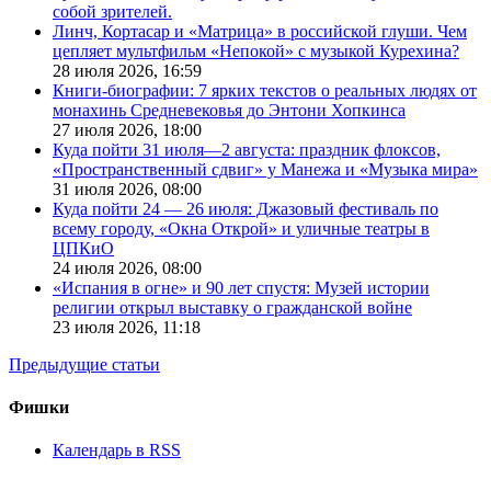
собой зрителей.
Линч, Кортасар и «Матрица» в российской глуши. Чем
цепляет мультфильм «Непокой» с музыкой Курехина?
28 июля 2026,
16:59
Книги-биографии: 7 ярких текстов о реальных людях от
монахинь Средневековья до Энтони Хопкинса
27 июля 2026,
18:00
Куда пойти 31 июля—2 августа: праздник флоксов,
«Пространственный сдвиг» у Манежа и «Музыка мира»
31 июля 2026,
08:00
Куда пойти 24 — 26 июля: Джазовый фестиваль по
всему городу, «Окна Открой» и уличные театры в
ЦПКиО
24 июля 2026,
08:00
«Испания в огне» и 90 лет спустя: Музей истории
религии открыл выставку о гражданской войне
23 июля 2026,
11:18
Предыдущие статьи
Фишки
Календарь в RSS