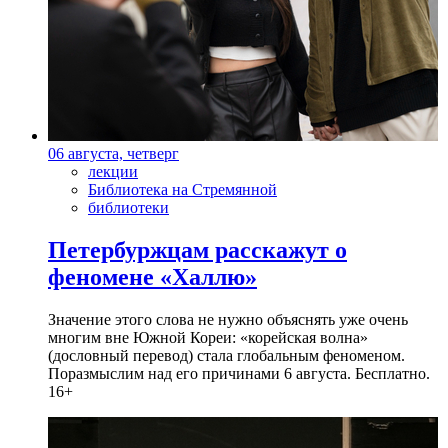
06 августа, четверг
лекции
Библиотека на Стремянной
библиотеки
Петербуржцам расскажут о
феномене «Халлю»
Значение этого слова не нужно объяснять уже очень
многим вне Южной Кореи: «корейская волна»
(дословный перевод) стала глобальным феноменом.
Поразмыслим над его причинами 6 августа. Бесплатно.
16+