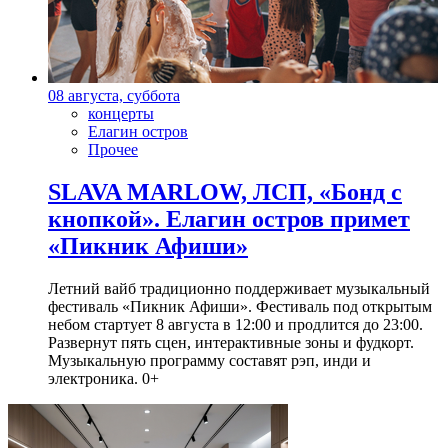
08 августа, суббота
концерты
Елагин остров
Прочее
SLAVA MARLOW, ЛСП, «Бонд с
кнопкой». Елагин остров примет
«Пикник Афиши»
Летний вайб традиционно поддерживает музыкальный
фестиваль «Пикник Афиши». Фестиваль под открытым
небом стартует 8 августа в 12:00 и продлится до 23:00.
Развернут пять сцен, интерактивные зоны и фудкорт.
Музыкальную программу составят рэп, инди и
электроника. 0+