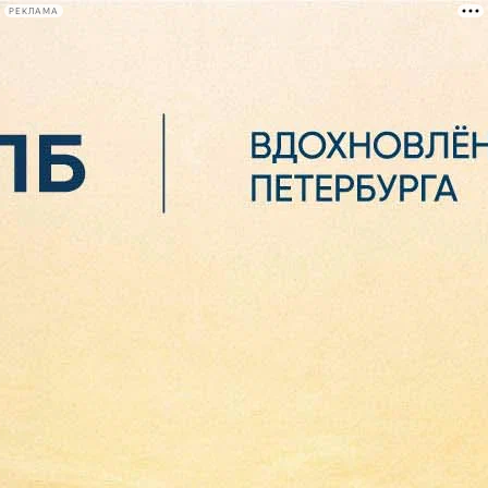
РЕКЛАМА
Афиша Plus
#телегид
Фонтанка.ру
Сегодня:
2026.08.06
20:45
Афиша Plus
кино
спектакли
выставки
концерты
лекции
книги
афиша плюс
новости
+