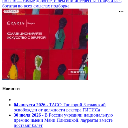
полках — самые дорогие, и чем они интересны. Получилась
богатая во всех смыслах подборка.
РЕКЛАМА
Новости
04 августа 2026
- ТАСС: Григорий Заславский
освобожден от должности ректора ГИТИСа
30 июля 2026
- В России учредили национальную
премию имени Майи Плисецкой, лауреаты вместе
поставят балет