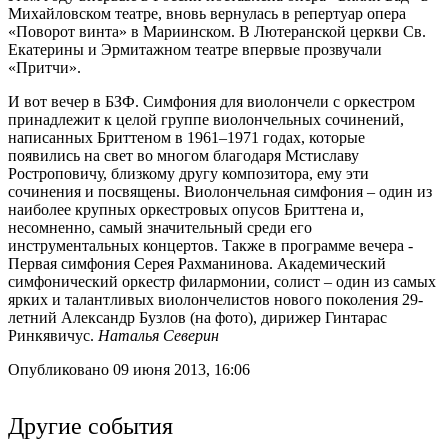
Михайловском театре, вновь вернулась в репертуар опера
«Поворот винта» в Мариинском. В Лютеранской церкви Св.
Екатерины и Эрмитажном театре впервые прозвучали
«Притчи».
И вот вечер в БЗФ. Симфония для виолончели с оркестром
принадлежит к целой группе виолончельных сочинений,
написанных Бриттеном в 1961–1971 годах, которые
появились на свет во многом благодаря Мстиславу
Ростроповичу, близкому другу композитора, ему эти
сочинения и посвящены. Виолончельная симфония – один из
наиболее крупных оркестровых опусов Бриттена и,
несомненно, самый значительный среди его
инструментальных концертов. Также в программе вечера -
Первая симфония Серея Рахманинова. Академический
симфонический оркестр филармонии, солист – один из самых
ярких и талантливых виолончелистов нового поколения 29-
летний Александр Бузлов (на фото), дирижер Гинтарас
Ринкявичус.
Наталья Северин
Опубликовано 09 июня 2013, 16:06
Другие события