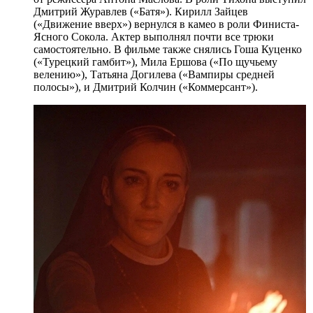
Дмитрий Журавлев («Батя»). Кирилл Зайцев
(«Движение вверх») вернулся в камео в роли Финиста-
Ясного Сокола. Актер выполнял почти все трюки
самостоятельно. В фильме также снялись Гоша Куценко
(«Турецкий гамбит»), Мила Ершова («По щучьему
велению»), Татьяна Догилева («Вампиры средней
полосы»), и Дмитрий Колчин («Коммерсант»).