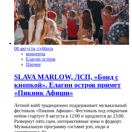
08 августа, суббота
концерты
Елагин остров
Прочее
SLAVA MARLOW, ЛСП, «Бонд с
кнопкой». Елагин остров примет
«Пикник Афиши»
Летний вайб традиционно поддерживает музыкальный
фестиваль «Пикник Афиши». Фестиваль под открытым
небом стартует 8 августа в 12:00 и продлится до 23:00.
Развернут пять сцен, интерактивные зоны и фудкорт.
Музыкальную программу составят рэп, инди и
электроника. 0+