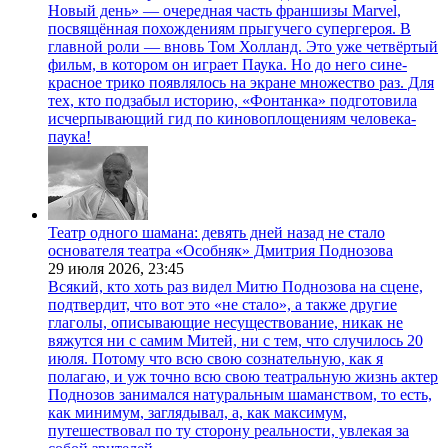
Новый день» — очередная часть франшизы Marvel,
посвящённая похождениям прыгучего супергероя. В
главной роли — вновь Том Холланд. Это уже четвёртый
фильм, в котором он играет Паука. Но до него сине-
красное трико появлялось на экране множество раз. Для
тех, кто подзабыл историю, «Фонтанка» подготовила
исчерпывающий гид по киновоплощениям человека-
паука!
Театр одного шамана: девять дней назад не стало
основателя театра «Особняк» Дмитрия Поднозова
29 июля 2026,
23:45
Всякий, кто хоть раз видел Митю Поднозова на сцене,
подтвердит, что вот это «не стало», а также другие
глаголы, описывающие несуществование, никак не
вяжутся ни с самим Митей, ни с тем, что случилось 20
июля. Потому что всю свою сознательную, как я
полагаю, и уж точно всю свою театральную жизнь актер
Поднозов занимался натуральным шаманством, то есть,
как минимум, заглядывал, а, как максимум,
путешествовал по ту сторону реальности, увлекая за