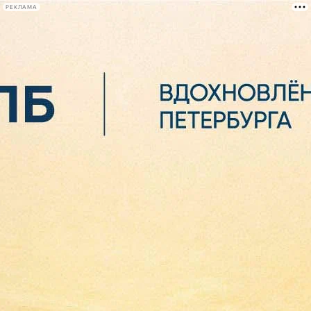
РЕКЛАМА
Афиша Plus
#телегид
Фонтанка.ру
Сегодня:
2026.08.06
02:15
Афиша Plus
кино
спектакли
выставки
концерты
лекции
книги
афиша плюс
новости
+