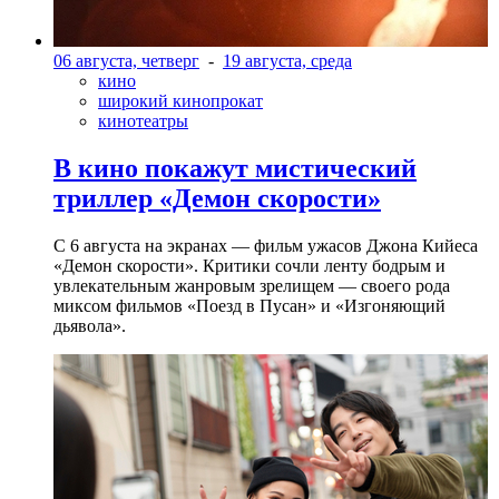
06 августа, четверг
-
19 августа, среда
кино
широкий кинопрокат
кинотеатры
В кино покажут мистический
триллер «Демон скорости»
С 6 августа на экранах — фильм ужасов Джона Кийеса
«Демон скорости». Критики сочли ленту бодрым и
увлекательным жанровым зрелищeм — своего рода
миксом фильмов «Поезд в Пусан» и «Изгоняющий
дьявола».