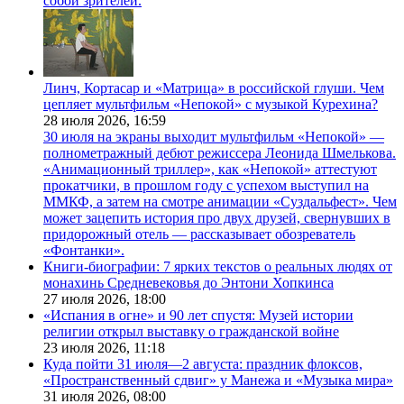
собой зрителей.
Линч, Кортасар и «Матрица» в российской глуши. Чем
цепляет мультфильм «Непокой» с музыкой Курехина?
28 июля 2026,
16:59
30 июля на экраны выходит мультфильм «Непокой» —
полнометражный дебют режиссера Леонида Шмелькова.
«Анимационный триллер», как «Непокой» аттестуют
прокатчики, в прошлом году с успехом выступил на
ММКФ, а затем на смотре анимации «Суздальфест». Чем
может зацепить история про двух друзей, свернувших в
придорожный отель — рассказывает обозреватель
«Фонтанки».
Книги-биографии: 7 ярких текстов о реальных людях от
монахинь Средневековья до Энтони Хопкинса
27 июля 2026,
18:00
«Испания в огне» и 90 лет спустя: Музей истории
религии открыл выставку о гражданской войне
23 июля 2026,
11:18
Куда пойти 31 июля—2 августа: праздник флоксов,
«Пространственный сдвиг» у Манежа и «Музыка мира»
31 июля 2026,
08:00