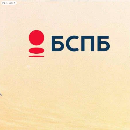
РЕКЛАМА
Афиша Plus
#телегид
Фонтанка.ру
Сегодня:
2026.08.09
14:27
Афиша Plus
кино
спектакли
выставки
концерты
лекции
книги
афиша плюс
новости
+