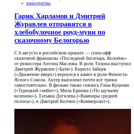
кинотеатры
Гарик Харламов и Дмитрий
Журавлев отправятся в
хлебобулочное роуд-муви по
сказочному Белогорью
С 6 августа в российском прокате — спин-офф
сказочной франшизы «Последний богатырь. Колобок»
от режиссера Антона Маслова. В роли Тихона выступил
Дмитрий Журавлев («Батя»). Кирилл Зайцев
(«Движение вверх») вернулся в камео в роли Финиста-
Ясного Сокола. Актер выполнял почти все трюки
самостоятельно. В фильме также снялись Гоша Куценко
(«Турецкий гамбит»), Мила Ершова («По щучьему
велению»), Татьяна Догилева («Вампиры средней
полосы»), и Дмитрий Колчин («Коммерсант»).