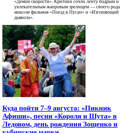
«Демон скорости». Критики сочли ленту бодрым и
увлекательным жанровым зрелищeм — своего рода
миксом фильмов «Поезд в Пусан» и «Изгоняющий
дьявола».
Куда пойти 7–9 августа: «Пикник
Афиши», песни «Короля и Шута» в
Ледовом, день рождения Зощенко и
кубинские марки