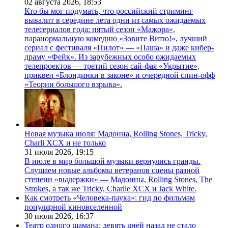
02 августа 2026,
18:53
Кто бы мог подумать, что российский стриминг
вывалит в середине лета одни из самых ожидаемых
телесериалов года: пятый сезон «Мажора»,
паранормальную комедию «Зовите Витю!», лучший
сериал с фестиваля «Пилот» — «Паша» и даже кибер-
драму «Фейк». Из зарубежных особо ожидаемых
телепроектов — третий сезон сай-фая «Укрытие»,
приквел «Блондинки в законе» и очередной спин-офф
«Теории большого взрыва».
Новая музыка июля: Мадонна, Rolling Stones, Tricky,
Charli XCX и не только
31 июля 2026,
19:15
В июле в мир большой музыки вернулись гранды.
Слушаем новые альбомы ветеранов сцены разной
степени «выдержки» — Мадонны, Rolling Stones, The
Strokes, а так же Tricky, Charlie XCX и Jack White.
Как смотреть «Человека-паука»: гид по фильмам
популярной киновселенной
30 июля 2026,
16:37
Театр одного шамана: девять дней назад не стало