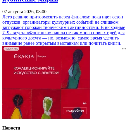
07 августа 2026, 08:00
Лето решило притормозить перед финалом: пока идет сезон
отпусков, организаторы культурных событий не слишком
загружают горожан творческими активностями. В выходные
7–9 августа «Фонтанка» нашла не так много новых идей для
культурного досуга — но, возможно, самое время уделить
внимание ранее открытым выставкам или почитать книги.
РЕКЛАМА
Новости