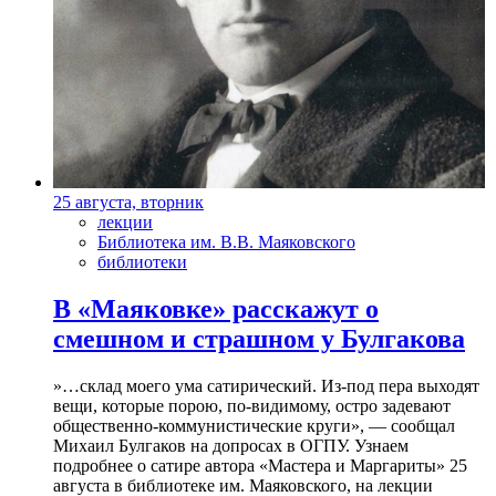
25 августа, вторник
лекции
Библиотека им. В.В. Маяковского
библиотеки
В «Маяковке» расскажут о
смешном и страшном у Булгакова
»…склад моего ума сатирический. Из-под пера выходят
вещи, которые порою, по-видимому, остро задевают
общественно-коммунистические круги», — сообщал
Михаил Булгаков на допросах в ОГПУ. Узнаем
подробнее о сатире автора «Мастера и Маргариты» 25
августа в библиотеке им. Маяковского, на лекции