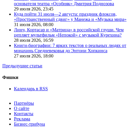
основателя театра «Особняк» Дмитрия Поднозова
29 июля 2026,
23:45
Куда пойти 31 июля—2 августа: праздник флоксов,
«Пространственный сдвиг» у Манежа и «Музыка мира»
31 июля 2026,
08:00
Линч, Кортасар и «Матрица» в российской глуши. Чем
цепляет мультфильм «Непокой» с музыкой Курехина?
28 июля 2026,
16:59
Книги-биографии: 7 ярких текстов о реальных людях от
монахинь Средневековья до Энтони Хопкинса
27 июля 2026,
18:00
Предыдущие статьи
Фишки
Календарь в RSS
Партнёры
О сайте
Контакты
Реклама
Бизнес-трибуна