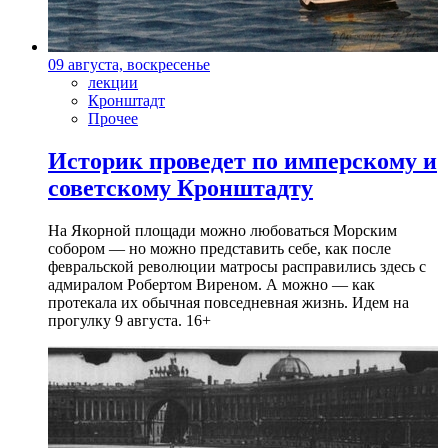
09 августа, воскресенье
лекции
Кронштадт
Прочее
Историк проведет по имперскому и
советскому Кронштадту
На Якорной площади можно любоваться Морским
собором — но можно представить себе, как после
февральской революции матросы расправились здесь с
адмиралом Робертом Виреном. А можно — как
протекала их обычная повседневная жизнь. Идем на
прогулку 9 августа. 16+