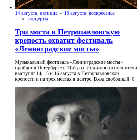
14 августа, пятница
-
16 августа, воскресенье
концерты
Три моста и Петропавловскую
крепость охватит фестиваль
«Ленинградские мосты»
Музыкальный фестиваль «Ленинградские мосты»
пройдет в Петербурге в 11-й раз. Инди-поп исполнители
выступят 14, 15 и 16 августа в Петропавловской
крепости и на трех мостах в центре. Вход свободный. 0+