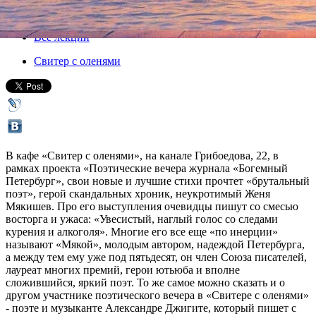
08 апреля 2013, понедельник
,
20.00
Версия для печати
Все лекции
Свитер с оленями
В кафе «Свитер с оленями», на канале Грибоедова, 22, в
рамках проекта «Поэтические вечера журнала «Богемный
Петербург», свои новые и лучшие стихи прочтет «брутальный
поэт», герой скандальных хроник, неукротимый Женя
Мякишев. Про его выступления очевидцы пишут со смесью
восторга и ужаса: «Увесистый, наглый голос со следами
курения и алкоголя». Многие его все еще «по инерции»
называют «Мякой», молодым автором, надеждой Петербурга,
а между тем ему уже под пятьдесят, он член Союза писателей,
лауреат многих премий, герои ютьюба и вполне
сложившийся, яркий поэт. То же самое можно сказать и о
другом участнике поэтического вечера в «Свитере с оленями»
- поэте и музыканте Александре Джигите, который пишет с