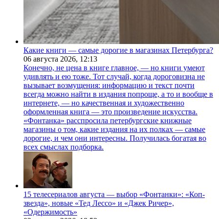
Какие книги — самые дорогие в магазинах Петербурга?
06 августа 2026,
12:13
Конечно, не цена в книге главное, — но книги умеют
удивлять и ею тоже. Тот случай, когда дороговизна не
вызывает возмущения: информацию и текст почти
всегда можно найти в издания попроще, а то и вообще в
интернете, — но качественная и художественно
оформленная книга — это произведение искусства.
«Фонтанка» расспросила петербургские книжные
магазины о том, какие издания на их полках — самые
дорогие, и чем они интересны. Получилась богатая во
всех смыслах подборка.
15 телесериалов августа — выбор «Фонтанки»: «Коп-
звезда», новые «Тед Лессо» и «Джек Ричер»,
«Одержимость»