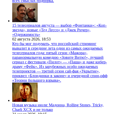
всех смыслах подборка.
15 телесериалов августа — выбор «Фонтанки»: «Коп-
звезда», новые «Тед Лессо» и «Джек Ричер»,
«Одержимость»
02 августа 2026,
18:53
Кто бы мог подумать, что российский стриминг
вывалит в середине лета одни из самых ожидаемых
телесериалов года: пятый сезон «Мажора»,
паранормальную комедию «Зовите Витю!», лучший
сериал с фестиваля «Пилот» — «Паша» и даже кибер-
драму «Фейк». Из зарубежных особо ожидаемых
телепроектов — третий сезон сай-фая «Укрытие»,
приквел «Блондинки в законе» и очередной спин-офф
«Теории большого взрыва».
Новая музыка июля: Мадонна, Rolling Stones, Tricky,
Charli XCX и не только