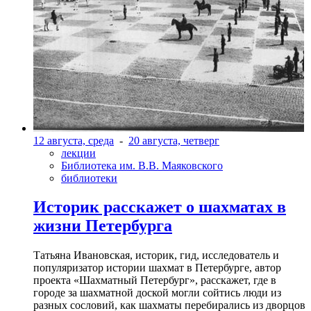
12 августа, среда
-
20 августа, четверг
лекции
Библиотека им. В.В. Маяковского
библиотеки
Историк расскажет о шахматах в
жизни Петербурга
Татьяна Ивановская, историк, гид, исследователь и
популяризатор истории шахмат в Петербурге, автор
проекта «Шахматный Петербург», расскажет, где в
городе за шахматной доской могли сойтись люди из
разных сословий, как шахматы перебирались из дворцов