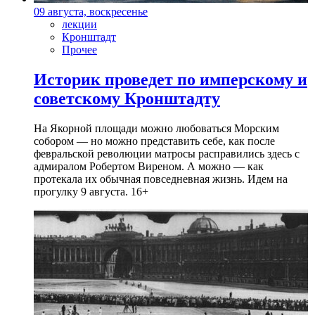
09 августа, воскресенье
лекции
Кронштадт
Прочее
Историк проведет по имперскому и
советскому Кронштадту
На Якорной площади можно любоваться Морским
собором — но можно представить себе, как после
февральской революции матросы расправились здесь с
адмиралом Робертом Виреном. А можно — как
протекала их обычная повседневная жизнь. Идем на
прогулку 9 августа. 16+