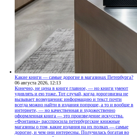
Какие книги — самые дорогие в магазинах Петербурга?
06 августа 2026,
12:13
Конечно, не цена в книге главное, — но книги умеют
удивлять и ею тоже. Тот случай, когда дороговизна не
вызывает возмущения: информацию и текст почти
всегда можно найти в издания попроще, а то и вообще в
интернете, — но качественная и художественно
оформленная книга — это произведение искусства.
«Фонтанка» расспросила петербургские книжные
магазины о том, какие издания на их полках — самые
дорогие, и чем они интересны. Получилась богатая во