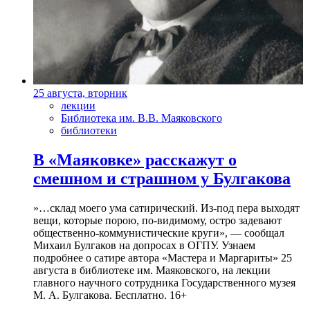
25 августа, вторник
лекции
Библиотека им. В.В. Маяковского
библиотеки
В «Маяковке» расскажут о
смешном и страшном у Булгакова
»…склад моего ума сатирический. Из-под пера выходят
вещи, которые порою, по-видимому, остро задевают
общественно-коммунистические круги», — сообщал
Михаил Булгаков на допросах в ОГПУ. Узнаем
подробнее о сатире автора «Мастера и Маргариты» 25
августа в библиотеке им. Маяковского, на лекции
главного научного сотрудника Государственного музея
М. А. Булгакова. Бесплатно. 16+