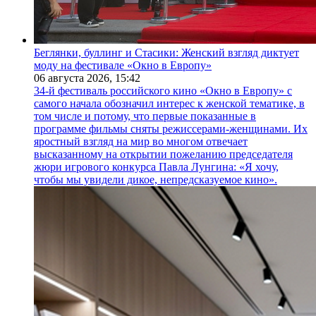
Беглянки, буллинг и Стасики: Женский взгляд диктует
моду на фестивале «Окно в Европу»
06 августа 2026,
15:42
34-й фестиваль российского кино «Окно в Европу» с
самого начала обозначил интерес к женской тематике, в
том числе и потому, что первые показанные в
программе фильмы сняты режиссерами-женщинами. Их
яростный взгляд на мир во многом отвечает
высказанному на открытии пожеланию председателя
жюри игрового конкурса Павла Лунгина: «Я хочу,
чтобы мы увидели дикое, непредсказуемое кино».