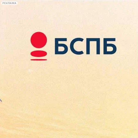
РЕКЛАМА
Афиша Plus
#телегид
Фонтанка.ру
Сегодня:
2026.08.09
18:02
Афиша Plus
кино
спектакли
выставки
концерты
лекции
книги
афиша плюс
новости
+