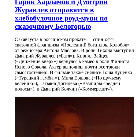
Гарик Харламов и Дмитрий
Журавлев отправятся в
хлебобулочное роуд-муви по
сказочному Белогорью
С 6 августа в российском прокате — спин-офф
сказочной франшизы «Последний богатырь. Колобок»
от режиссера Антона Маслова. В роли Тихона выступил
Дмитрий Журавлев («Батя»). Кирилл Зайцев
(«Движение вверх») вернулся в камео в роли Финиста-
Ясного Сокола. Актер выполнял почти все трюки
самостоятельно. В фильме также снялись Гоша Куценко
(«Турецкий гамбит»), Мила Ершова («По щучьему
велению»), Татьяна Догилева («Вампиры средней
полосы»), и Дмитрий Колчин («Коммерсант»).