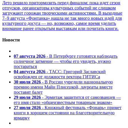
Лето решило притормозить перед финалом: пока идет сезон
отпусков, организаторы культурных событий не слишком
загружают горожан творческими активностями. В выходные
7–9 августа «Фонтанка» нашла не так много новых идей для
культурного досуга — но, возможно, самое время уделить
внимание ранее открытым выставкам или почитать книги.
Новости
07 августа 2026
- В Петербурге готовятся наблюдать
солнечное затмение — чтобы его увидеть, нужно
постараться
04 августа 2026
- ТАСС: Григорий Заславский
освобожден от должности ректора ГИТИСа
30 июля 2026
- В России учредили национальную
премию имени Майи Плисецкой, лауреаты вместе
поставят балет
29 июля 2026
- Эрмитаж защитится от самозванцев —
его имя стало «общеизвестным товарным знаком»
27 июля 2026
- Книжный фестиваль «Фонарь» примет
книги в хорошем состоянии на благотворительную
ярмарку