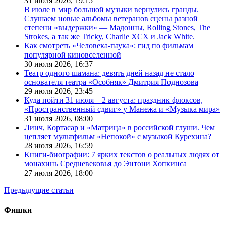
31 июля 2026,
19:15
В июле в мир большой музыки вернулись гранды.
Слушаем новые альбомы ветеранов сцены разной
степени «выдержки» — Мадонны, Rolling Stones, The
Strokes, а так же Tricky, Charlie XCX и Jack White.
Как смотреть «Человека-паука»: гид по фильмам
популярной киновселенной
30 июля 2026,
16:37
Театр одного шамана: девять дней назад не стало
основателя театра «Особняк» Дмитрия Поднозова
29 июля 2026,
23:45
Куда пойти 31 июля—2 августа: праздник флоксов,
«Пространственный сдвиг» у Манежа и «Музыка мира»
31 июля 2026,
08:00
Линч, Кортасар и «Матрица» в российской глуши. Чем
цепляет мультфильм «Непокой» с музыкой Курехина?
28 июля 2026,
16:59
Книги-биографии: 7 ярких текстов о реальных людях от
монахинь Средневековья до Энтони Хопкинса
27 июля 2026,
18:00
Предыдущие статьи
Фишки