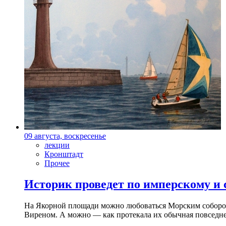
09 августа, воскресенье
лекции
Кронштадт
Прочее
Историк проведет по имперскому и
На Якорной площади можно любоваться Морским собором 
Виреном. А можно — как протекала их обычная повседнев