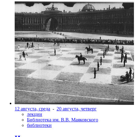
12 августа, среда
-
20 августа, четверг
лекции
Библиотека им. В.В. Маяковского
библиотеки