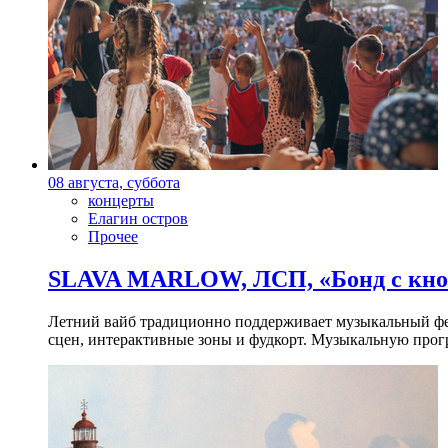
08 августа, суббота
концерты
Елагин остров
Прочее
SLAVA MARLOW, ЛСП, «Бонд с кноп
Летний вайб традиционно поддерживает музыкальный фест
сцен, интерактивные зоны и фудкорт. Музыкальную прогр