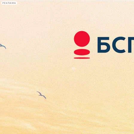
РЕКЛАМА
Афиша Plus
#телегид
Фонтанка.ру
Сегодня:
2026.08.08
00:04
Афиша Plus
кино
спектакли
выставки
концерты
лекции
книги
афиша плюс
новости
+