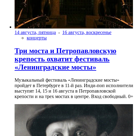
14 августа, пятница
-
16 августа, воскресенье
концерты
Три моста и Петропавловскую
крепость охватит фестиваль
«Ленинградские мосты»
Музыкальный фестиваль «Ленинградские мосты»
пройдет в Петербурге в 11-й раз. Инди-поп исполнители
выступят 14, 15 и 16 августа в Петропавловской
крепости и на трех мостах в центре. Вход свободный. 0+