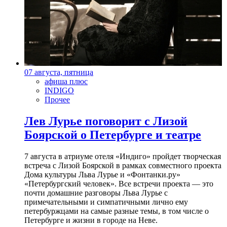
07 августа, пятница
афиша плюс
INDIGO
Прочее
Лев Лурье поговорит с Лизой
Боярской о Петербурге и театре
7 августа в атриуме отеля «Индиго» пройдет творческая
встреча с Лизой Боярской в рамках совместного проекта
Дома культуры Льва Лурье и «Фонтанки.ру»
«Петербургский человек». Все встречи проекта — это
почти домашние разговоры Льва Лурье с
примечательными и симпатичными лично ему
петербуржцами на самые разные темы, в том числе о
Петербурге и жизни в городе на Неве.