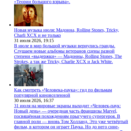
«Теории большого взрыва».
Новая музыка июля: Мадонна, Rolling Stones, Tricky,
Charli XCX и не только
31 июля 2026,
19:15
В июле в мир большой музыки вернулись гранды.
Слушаем новые альбомы ветеранов сцены разной
степени «выдержки» — Мадонны, Rolling Stones, The
Strokes, а так же Tricky, Charlie XCX и Jack White.
Как смотреть «Человека-паука»: гид по фильмам
популярной киновселенной
30 июля 2026,
16:37
31 июля на мировые экраны выходит «Человек-паук:
Новый день» — очередная часть франшизы Marvel,
посвящённая похождениям прыгучего супергероя. В
главной роли — вновь Том Холланд. Это уже четвёртый
фильм, в котором он играет Паука. Но до него сине-