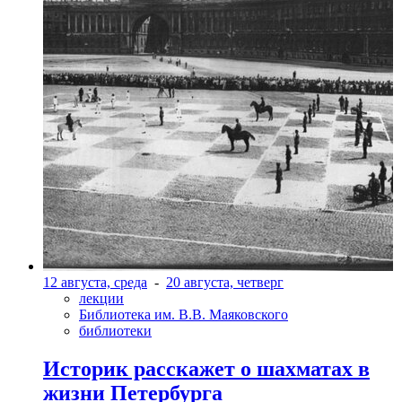
12 августа, среда
-
20 августа, четверг
лекции
Библиотека им. В.В. Маяковского
библиотеки
Историк расскажет о шахматах в
жизни Петербурга