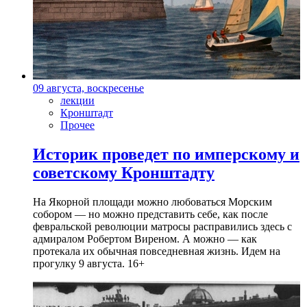
09 августа, воскресенье
лекции
Кронштадт
Прочее
Историк проведет по имперскому и
советскому Кронштадту
На Якорной площади можно любоваться Морским
собором — но можно представить себе, как после
февральской революции матросы расправились здесь с
адмиралом Робертом Виреном. А можно — как
протекала их обычная повседневная жизнь. Идем на
прогулку 9 августа. 16+