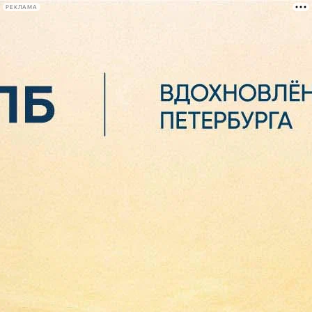
РЕКЛАМА
Афиша Plus
#телегид
Фонтанка.ру
Сегодня:
2026.08.07
00:37
Афиша Plus
кино
спектакли
выставки
концерты
лекции
книги
афиша плюс
новости
+