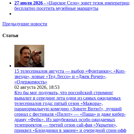
27 июля 2026
- «Царское Село» зовет тезок императриц
бесплатно посетить музейные маршруты
Предыдущие новости
Статьи
15 телесериалов августа — выбор «Фонтанки»: «Коп-
звезда», новые «Тед Лессо» и «Джек Ричер»,
«Одержимость»
02 августа 2026,
18:53
Кто бы мог подумать, что российский стриминг
вывалит в середине лета одни из самых ожидаемых
телесериалов года: пятый сезон «Мажора»,
паранормальную комедию «Зовите Витю!», лучший
сериал с фестиваля «Пилот» — «Паша» и даже кибер-
драму «Фейк». Из зарубежных особо ожидаемых
телепроектов — третий сезон сай-фая «Укрытие»,
приквел «Блондинки в законе» и очередной спин-офф