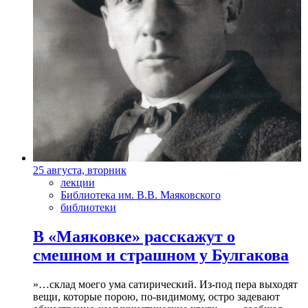
25 августа, вторник
лекции
Библиотека им. В.В. Маяковского
библиотеки
В «Маяковке» расскажут о
смешном и страшном у Булгакова
»…склад моего ума сатирический. Из-под пера выходят
вещи, которые порою, по-видимому, остро задевают