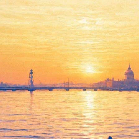
Концерт группы «Чертово
колесо инженера Ферриса».
Презентация сингла «No Rest