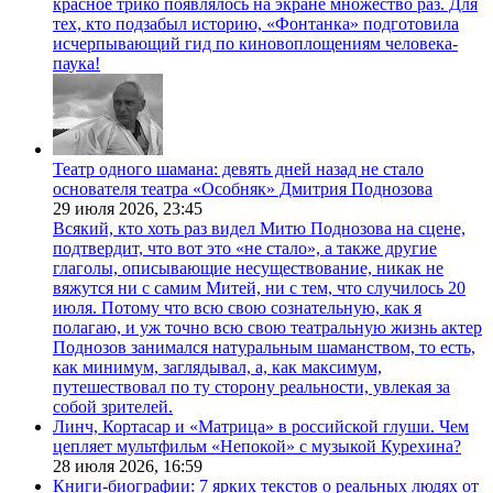
красное трико появлялось на экране множество раз. Для
тех, кто подзабыл историю, «Фонтанка» подготовила
исчерпывающий гид по киновоплощениям человека-
паука!
Театр одного шамана: девять дней назад не стало
основателя театра «Особняк» Дмитрия Поднозова
29 июля 2026,
23:45
Всякий, кто хоть раз видел Митю Поднозова на сцене,
подтвердит, что вот это «не стало», а также другие
глаголы, описывающие несуществование, никак не
вяжутся ни с самим Митей, ни с тем, что случилось 20
июля. Потому что всю свою сознательную, как я
полагаю, и уж точно всю свою театральную жизнь актер
Поднозов занимался натуральным шаманством, то есть,
как минимум, заглядывал, а, как максимум,
путешествовал по ту сторону реальности, увлекая за
собой зрителей.
Линч, Кортасар и «Матрица» в российской глуши. Чем
цепляет мультфильм «Непокой» с музыкой Курехина?
28 июля 2026,
16:59
Книги-биографии: 7 ярких текстов о реальных людях от