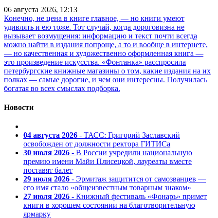
06 августа 2026, 12:13
Конечно, не цена в книге главное, — но книги умеют
удивлять и ею тоже. Тот случай, когда дороговизна не
вызывает возмущения: информацию и текст почти всегда
можно найти в издания попроще, а то и вообще в интернете,
— но качественная и художественно оформленная книга —
это произведение искусства. «Фонтанка» расспросила
петербургские книжные магазины о том, какие издания на их
полках — самые дорогие, и чем они интересны. Получилась
богатая во всех смыслах подборка.
Новости
04 августа 2026
- ТАСС: Григорий Заславский
освобожден от должности ректора ГИТИСа
30 июля 2026
- В России учредили национальную
премию имени Майи Плисецкой, лауреаты вместе
поставят балет
29 июля 2026
- Эрмитаж защитится от самозванцев —
его имя стало «общеизвестным товарным знаком»
27 июля 2026
- Книжный фестиваль «Фонарь» примет
книги в хорошем состоянии на благотворительную
ярмарку