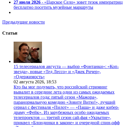
27 июля 2026
- «Царское Село» зовет тезок императриц
бесплатно посетить музейные маршруты
Предыдущие новости
Статьи
15 телесериалов августа — выбор «Фонтанки»: «Коп-
звезда», новые «Тед Лессо» и «Джек Ричер»,
«Одержимость»
02 августа 2026,
18:53
Кто бы мог подумать, что российский стриминг
вывалит в середине лета одни из самых ожидаемых
телесериалов года: пятый сезон «Мажора»,
паранормальную комедию «Зовите Витю!», лучший
сериал с фестиваля «Пилот» — «Паша» и даже кибер-
драму «Фейк». Из зарубежных особо ожидаемых
телепроектов — третий сезон сай-фая «Укрытие»,
приквел «Блондинки в законе» и очередной спин-офф