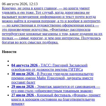
06 августа 2026, 12:13
Конечно, не цена в книге главное, — но книги умеют
удивлять и ею тоже. Тот случай, когда дороговизна не
вызывает возмущения: информацию и текст почти всегда
можно найти в издания попроще, а то и вообще в интернете,
— но качественная и художественно оформленная книга —
это произведение искусства. «Фонтанка» расспросила
петербургские книжные магазины о том, какие издания на их
полках — самые дорогие, и чем они интересны. Получилась
богатая во всех смыслах подборка.
Новости
04 августа 2026
- ТАСС: Григорий Заславский
освобожден от должности ректора ГИТИСа
30 июля 2026
- В России учредили национальную
премию имени Майи Плисецкой, лауреаты вместе
поставят балет
29 июля 2026
- Эрмитаж защитится от самозванцев —
его имя стало «общеизвестным товарным знаком»
27 июля 2026
- Книжный фестиваль «Фонарь» примет
книги в хорошем состоянии на благотворительную
ярмарку