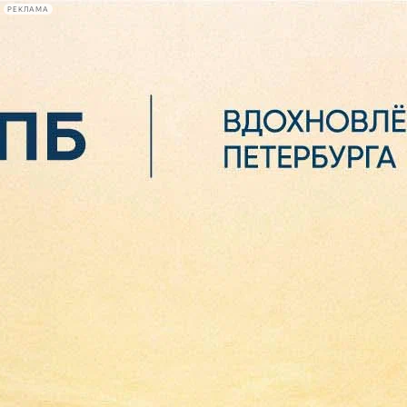
РЕКЛАМА
Афиша Plus
#телегид
Фонтанка.ру
Сегодня:
2026.08.07
06:08
Афиша Plus
кино
спектакли
выставки
концерты
лекции
книги
афиша плюс
новости
+