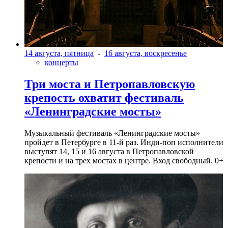
14 августа, пятница
-
16 августа, воскресенье
концерты
Три моста и Петропавловскую
крепость охватит фестиваль
«Ленинградские мосты»
Музыкальный фестиваль «Ленинградские мосты»
пройдет в Петербурге в 11-й раз. Инди-поп исполнители
выступят 14, 15 и 16 августа в Петропавловской
крепости и на трех мостах в центре. Вход свободный. 0+