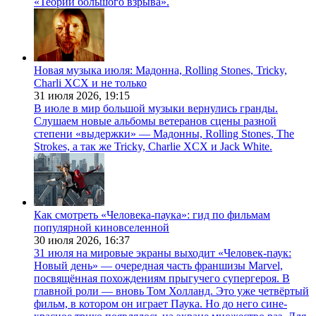
«Теории большого взрыва».
Новая музыка июля: Мадонна, Rolling Stones, Tricky,
Charli XCX и не только
31 июля 2026,
19:15
В июле в мир большой музыки вернулись гранды.
Слушаем новые альбомы ветеранов сцены разной
степени «выдержки» — Мадонны, Rolling Stones, The
Strokes, а так же Tricky, Charlie XCX и Jack White.
Как смотреть «Человека-паука»: гид по фильмам
популярной киновселенной
30 июля 2026,
16:37
31 июля на мировые экраны выходит «Человек-паук:
Новый день» — очередная часть франшизы Marvel,
посвящённая похождениям прыгучего супергероя. В
главной роли — вновь Том Холланд. Это уже четвёртый
фильм, в котором он играет Паука. Но до него сине-