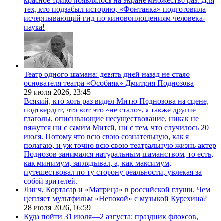
красное трико появлялось на экране множество раз. Для
тех, кто подзабыл историю, «Фонтанка» подготовила
исчерпывающий гид по киновоплощениям человека-
паука!
Театр одного шамана: девять дней назад не стало
основателя театра «Особняк» Дмитрия Поднозова
29 июля 2026,
23:45
Всякий, кто хоть раз видел Митю Поднозова на сцене,
подтвердит, что вот это «не стало», а также другие
глаголы, описывающие несуществование, никак не
вяжутся ни с самим Митей, ни с тем, что случилось 20
июля. Потому что всю свою сознательную, как я
полагаю, и уж точно всю свою театральную жизнь актер
Поднозов занимался натуральным шаманством, то есть,
как минимум, заглядывал, а, как максимум,
путешествовал по ту сторону реальности, увлекая за
собой зрителей.
Линч, Кортасар и «Матрица» в российской глуши. Чем
цепляет мультфильм «Непокой» с музыкой Курехина?
28 июля 2026,
16:59
Куда пойти 31 июля—2 августа: праздник флоксов,