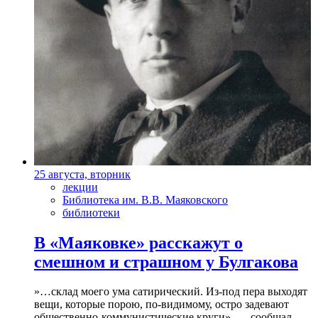
25 августа, вторник
лекции
Библиотека им. В.В. Маяковского
библиотеки
В «Маяковке» расскажут о
смешном и страшном у Булгакова
»…склад моего ума сатирический. Из-под пера выходят
вещи, которые порою, по-видимому, остро задевают
общественно-коммунистические круги», — сообщал