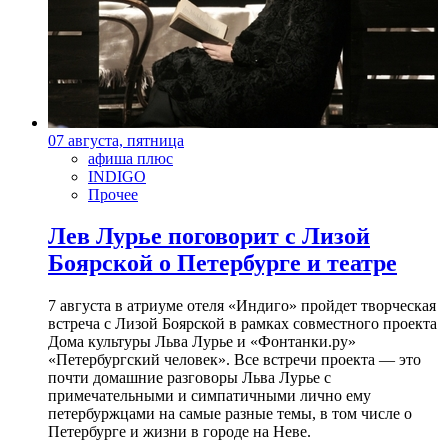
07 августа, пятница
афиша плюс
INDIGO
Прочее
Лев Лурье поговорит с Лизой
Боярской о Петербурге и театре
7 августа в атриуме отеля «Индиго» пройдет творческая
встреча с Лизой Боярской в рамках совместного проекта
Дома культуры Льва Лурье и «Фонтанки.ру»
«Петербургский человек». Все встречи проекта — это
почти домашние разговоры Льва Лурье с
примечательными и симпатичными лично ему
петербуржцами на самые разные темы, в том числе о
Петербурге и жизни в городе на Неве.