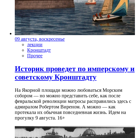
09 августа, воскресенье
лекции
Кронштадт
Прочее
Историк проведет по имперскому и
советскому Кронштадту
На Якорной площади можно любоваться Морским
собором — но можно представить себе, как после
февральской революции матросы расправились здесь с
адмиралом Робертом Виреном. А можно — как
протекала их обычная повседневная жизнь. Идем на
прогулку 9 августа. 16+