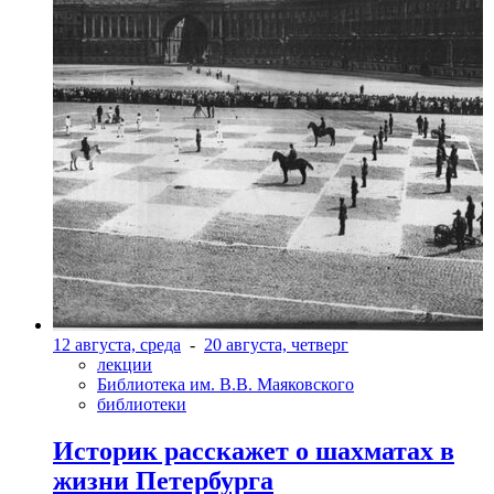
12 августа, среда
-
20 августа, четверг
лекции
Библиотека им. В.В. Маяковского
библиотеки
Историк расскажет о шахматах в
жизни Петербурга