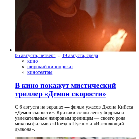
06 августа, четверг
-
19 августа, среда
кино
широкий кинопрокат
кинотеатры
В кино покажут мистический
триллер «Демон скорости»
С 6 августа на экранах — фильм ужасов Джона Кийеса
«Демон скорости». Критики сочли ленту бодрым и
увлекательным жанровым зрелищeм — своего рода
миксом фильмов «Поезд в Пусан» и «Изгоняющий
дьявола».