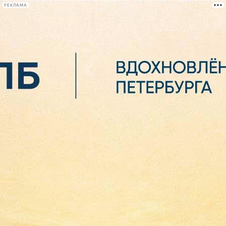
РЕКЛАМА
Афиша Plus
#телегид
Фонтанка.ру
Сегодня:
2026.08.06
19:16
Афиша Plus
кино
спектакли
выставки
концерты
лекции
книги
афиша плюс
новости
+