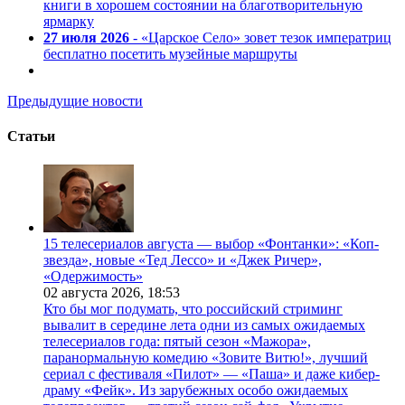
книги в хорошем состоянии на благотворительную
ярмарку
27 июля 2026
- «Царское Село» зовет тезок императриц
бесплатно посетить музейные маршруты
Предыдущие новости
Статьи
15 телесериалов августа — выбор «Фонтанки»: «Коп-
звезда», новые «Тед Лессо» и «Джек Ричер»,
«Одержимость»
02 августа 2026,
18:53
Кто бы мог подумать, что российский стриминг
вывалит в середине лета одни из самых ожидаемых
телесериалов года: пятый сезон «Мажора»,
паранормальную комедию «Зовите Витю!», лучший
сериал с фестиваля «Пилот» — «Паша» и даже кибер-
драму «Фейк». Из зарубежных особо ожидаемых