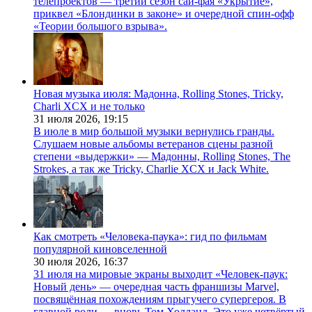
телепроектов — третий сезон сай-фая «Укрытие»,
приквел «Блондинки в законе» и очередной спин-офф
«Теории большого взрыва».
Новая музыка июля: Мадонна, Rolling Stones, Tricky,
Charli XCX и не только
31 июля 2026,
19:15
В июле в мир большой музыки вернулись гранды.
Слушаем новые альбомы ветеранов сцены разной
степени «выдержки» — Мадонны, Rolling Stones, The
Strokes, а так же Tricky, Charlie XCX и Jack White.
Как смотреть «Человека-паука»: гид по фильмам
популярной киновселенной
30 июля 2026,
16:37
31 июля на мировые экраны выходит «Человек-паук:
Новый день» — очередная часть франшизы Marvel,
посвящённая похождениям прыгучего супергероя. В
главной роли — вновь Том Холланд. Это уже четвёртый