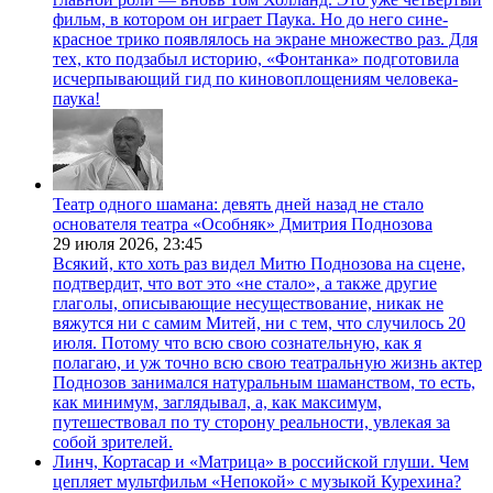
фильм, в котором он играет Паука. Но до него сине-
красное трико появлялось на экране множество раз. Для
тех, кто подзабыл историю, «Фонтанка» подготовила
исчерпывающий гид по киновоплощениям человека-
паука!
Театр одного шамана: девять дней назад не стало
основателя театра «Особняк» Дмитрия Поднозова
29 июля 2026,
23:45
Всякий, кто хоть раз видел Митю Поднозова на сцене,
подтвердит, что вот это «не стало», а также другие
глаголы, описывающие несуществование, никак не
вяжутся ни с самим Митей, ни с тем, что случилось 20
июля. Потому что всю свою сознательную, как я
полагаю, и уж точно всю свою театральную жизнь актер
Поднозов занимался натуральным шаманством, то есть,
как минимум, заглядывал, а, как максимум,
путешествовал по ту сторону реальности, увлекая за
собой зрителей.
Линч, Кортасар и «Матрица» в российской глуши. Чем
цепляет мультфильм «Непокой» с музыкой Курехина?