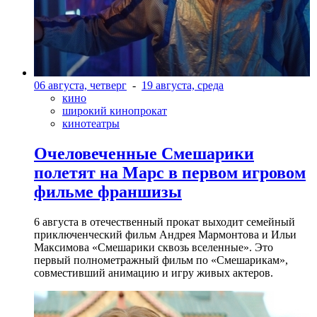
06 августа, четверг
-
19 августа, среда
кино
широкий кинопрокат
кинотеатры
Очеловеченные Смешарики
полетят на Марс в первом игровом
фильме франшизы
6 августа в отечественный прокат выходит семейный
приключенческий фильм Андрея Мармонтова и Ильи
Максимова «Смешарики сквозь вселенные». Это
первый полнометражный фильм по «Смешарикам»,
совместивший анимацию и игру живых актеров.