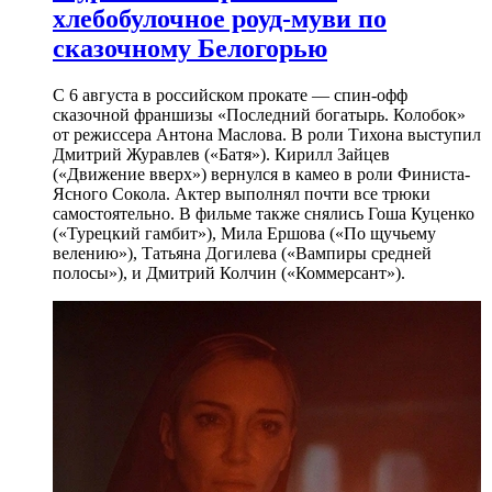
хлебобулочное роуд-муви по
сказочному Белогорью
С 6 августа в российском прокате — спин-офф
сказочной франшизы «Последний богатырь. Колобок»
от режиссера Антона Маслова. В роли Тихона выступил
Дмитрий Журавлев («Батя»). Кирилл Зайцев
(«Движение вверх») вернулся в камео в роли Финиста-
Ясного Сокола. Актер выполнял почти все трюки
самостоятельно. В фильме также снялись Гоша Куценко
(«Турецкий гамбит»), Мила Ершова («По щучьему
велению»), Татьяна Догилева («Вампиры средней
полосы»), и Дмитрий Колчин («Коммерсант»).