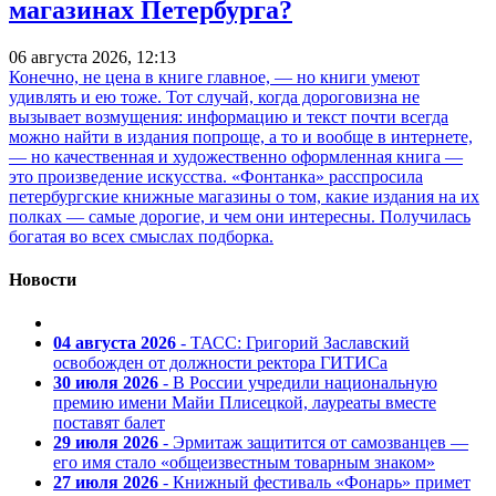
магазинах Петербурга?
06 августа 2026, 12:13
Конечно, не цена в книге главное, — но книги умеют
удивлять и ею тоже. Тот случай, когда дороговизна не
вызывает возмущения: информацию и текст почти всегда
можно найти в издания попроще, а то и вообще в интернете,
— но качественная и художественно оформленная книга —
это произведение искусства. «Фонтанка» расспросила
петербургские книжные магазины о том, какие издания на их
полках — самые дорогие, и чем они интересны. Получилась
богатая во всех смыслах подборка.
Новости
04 августа 2026
- ТАСС: Григорий Заславский
освобожден от должности ректора ГИТИСа
30 июля 2026
- В России учредили национальную
премию имени Майи Плисецкой, лауреаты вместе
поставят балет
29 июля 2026
- Эрмитаж защитится от самозванцев —
его имя стало «общеизвестным товарным знаком»
27 июля 2026
- Книжный фестиваль «Фонарь» примет