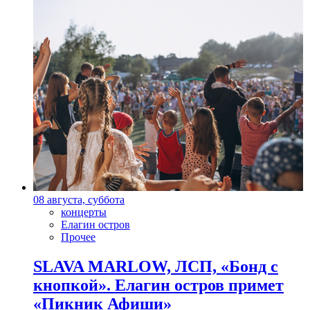
08 августа, суббота
концерты
Елагин остров
Прочее
SLAVA MARLOW, ЛСП, «Бонд с
кнопкой». Елагин остров примет
«Пикник Афиши»