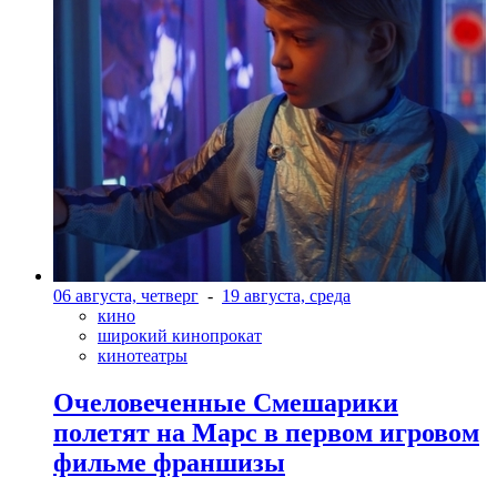
06 августа, четверг
-
19 августа, среда
кино
широкий кинопрокат
кинотеатры
Очеловеченные Смешарики
полетят на Марс в первом игровом
фильме франшизы