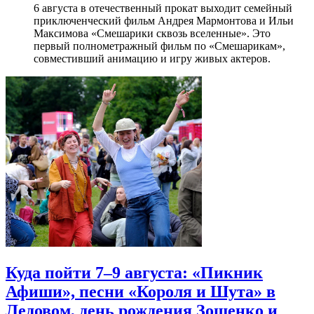
6 августа в отечественный прокат выходит семейный
приключенческий фильм Андрея Мармонтова и Ильи
Максимова «Смешарики сквозь вселенные». Это
первый полнометражный фильм по «Смешарикам»,
совместивший анимацию и игру живых актеров.
Куда пойти 7–9 августа: «Пикник
Афиши», песни «Короля и Шута» в
Ледовом, день рождения Зощенко и