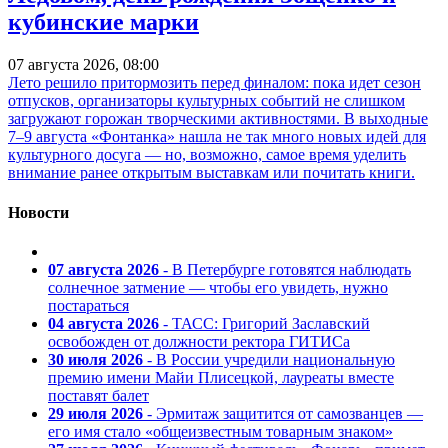
кубинские марки
07 августа 2026, 08:00
Лето решило притормозить перед финалом: пока идет сезон
отпусков, организаторы культурных событий не слишком
загружают горожан творческими активностями. В выходные
7–9 августа «Фонтанка» нашла не так много новых идей для
культурного досуга — но, возможно, самое время уделить
внимание ранее открытым выставкам или почитать книги.
Новости
07 августа 2026
- В Петербурге готовятся наблюдать
солнечное затмение — чтобы его увидеть, нужно
постараться
04 августа 2026
- ТАСС: Григорий Заславский
освобожден от должности ректора ГИТИСа
30 июля 2026
- В России учредили национальную
премию имени Майи Плисецкой, лауреаты вместе
поставят балет
29 июля 2026
- Эрмитаж защитится от самозванцев —
его имя стало «общеизвестным товарным знаком»