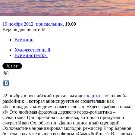
продюсер Любовь Калинская
19 ноября 2012, понедельник
,
19.00
Версия для печати
Все кино
Художественный
Все кинотеатры
22 ноября в российский прокат выходит
картина
«Соловей-
разбойник», которая анонсируется ее создателями как
«беспощадная комедия» и имеет слоган: «Здесь граблю только
я!» Это любимая фразочка дерзкого героя-романтика –
Севастьяна Григорьевича Соловьева, которого придумал и
сыграл Иван Охлобыстин. Давно написанный сценарий
Охлобыстина экранизировал молодой режиссер Егор Баранов
(в этом году уже вышел его фильм «Самоубийцы»). В главных