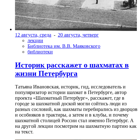
12 августа, среда
-
20 августа, четверг
лекции
Библиотека им. В.В. Маяковского
библиотеки
Историк расскажет о шахматах в
жизни Петербурга
Татьяна Ивановская, историк, гид, исследователь и
популяризатор истории шахмат в Петербурге, автор
проекта «Шахматный Петербург», расскажет, где в
городе за шахматной доской могли сойтись люди из
разных сословий, как шахматы перебирались из дворцов
и особняков в трактиры, а затем и в клубы, и почему
шахматной столицей России стал именно Петербург. А
на другой лекции посмотрим на шахматную партию как
на текст.