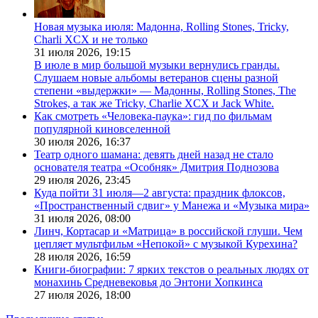
Новая музыка июля: Мадонна, Rolling Stones, Tricky,
Charli XCX и не только
31 июля 2026,
19:15
В июле в мир большой музыки вернулись гранды.
Слушаем новые альбомы ветеранов сцены разной
степени «выдержки» — Мадонны, Rolling Stones, The
Strokes, а так же Tricky, Charlie XCX и Jack White.
Как смотреть «Человека-паука»: гид по фильмам
популярной киновселенной
30 июля 2026,
16:37
Театр одного шамана: девять дней назад не стало
основателя театра «Особняк» Дмитрия Поднозова
29 июля 2026,
23:45
Куда пойти 31 июля—2 августа: праздник флоксов,
«Пространственный сдвиг» у Манежа и «Музыка мира»
31 июля 2026,
08:00
Линч, Кортасар и «Матрица» в российской глуши. Чем
цепляет мультфильм «Непокой» с музыкой Курехина?
28 июля 2026,
16:59
Книги-биографии: 7 ярких текстов о реальных людях от
монахинь Средневековья до Энтони Хопкинса
27 июля 2026,
18:00