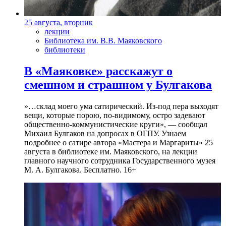
25 августа, вторник
лекции
Библиотека им. В.В. Маяковского
библиотеки
В «Маяковке» расскажут о
смешном и страшном у Булгакова
»…склад моего ума сатирический. Из-под пера выходят
вещи, которые порою, по-видимому, остро задевают
общественно-коммунистические круги», — сообщал
Михаил Булгаков на допросах в ОГПУ. Узнаем
подробнее о сатире автора «Мастера и Маргариты» 25
августа в библиотеке им. Маяковского, на лекции
главного научного сотрудника Государственного музея
М. А. Булгакова. Бесплатно. 16+