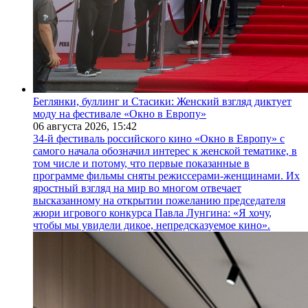
Беглянки, буллинг и Стасики: Женский взгляд диктует
моду на фестивале «Окно в Европу»
06 августа 2026,
15:42
34-й фестиваль российского кино «Окно в Европу» с
самого начала обозначил интерес к женской тематике, в
том числе и потому, что первые показанные в
программе фильмы сняты режиссерами-женщинами. Их
яростный взгляд на мир во многом отвечает
высказанному на открытии пожеланию председателя
жюри игрового конкурса Павла Лунгина: «Я хочу,
чтобы мы увидели дикое, непредсказуемое кино».