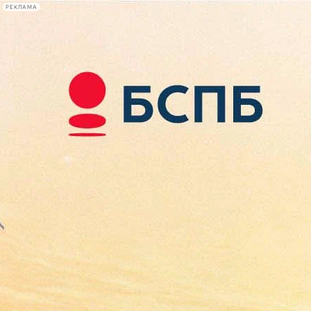
РЕКЛАМА
Афиша Plus
#телегид
Фонтанка.ру
Сегодня:
2026.08.08
11:22
Афиша Plus
кино
спектакли
выставки
концерты
лекции
книги
афиша плюс
новости
+