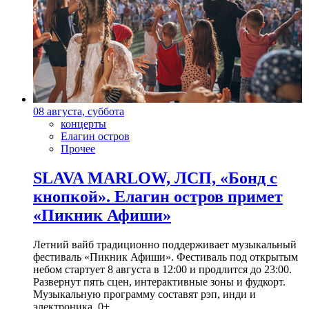
08 августа, суббота
концерты
Елагин остров
Прочее
SLAVA MARLOW, ЛСП, «Бонд с
кнопкой». Елагин остров примет
«Пикник Афиши»
Летний вайб традиционно поддерживает музыкальный
фестиваль «Пикник Афиши». Фестиваль под открытым
небом стартует 8 августа в 12:00 и продлится до 23:00.
Развернут пять сцен, интерактивные зоны и фудкорт.
Музыкальную программу составят рэп, инди и
электроника. 0+