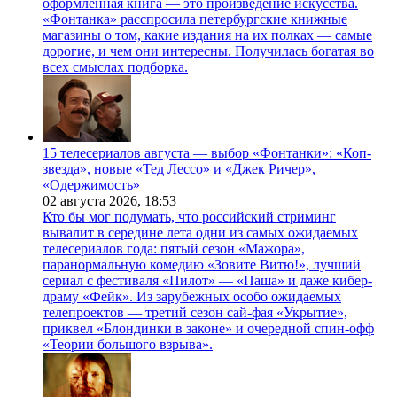
оформленная книга — это произведение искусства.
«Фонтанка» расспросила петербургские книжные
магазины о том, какие издания на их полках — самые
дорогие, и чем они интересны. Получилась богатая во
всех смыслах подборка.
15 телесериалов августа — выбор «Фонтанки»: «Коп-
звезда», новые «Тед Лессо» и «Джек Ричер»,
«Одержимость»
02 августа 2026,
18:53
Кто бы мог подумать, что российский стриминг
вывалит в середине лета одни из самых ожидаемых
телесериалов года: пятый сезон «Мажора»,
паранормальную комедию «Зовите Витю!», лучший
сериал с фестиваля «Пилот» — «Паша» и даже кибер-
драму «Фейк». Из зарубежных особо ожидаемых
телепроектов — третий сезон сай-фая «Укрытие»,
приквел «Блондинки в законе» и очередной спин-офф
«Теории большого взрыва».