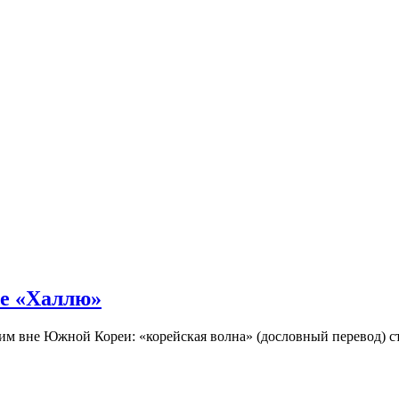
не «Халлю»
огим вне Южной Кореи: «корейская волна» (дословный перевод)