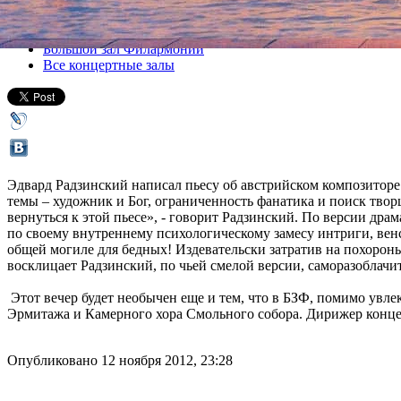
Все лекции
Большой зал Филармонии
Все концертные залы
Эдвард Радзинский написал пьесу об австрийском композиторе в
темы – художник и Бог, ограниченность фанатика и поиск твор
вернуться к этой пьесе», - говорит Радзинский. По версии дра
по своему внутреннему психологическому замесу интриги, вен
общей могиле для бедных! Издевательски затратив на похорон
восклицает Радзинский, по чьей смелой версии, саморазоблач
Этот вечер будет необычен еще и тем, что в БЗФ, помимо увле
Эрмитажа и Камерного хора Смольного собора. Дирижер конц
Опубликовано 12 ноября 2012, 23:28