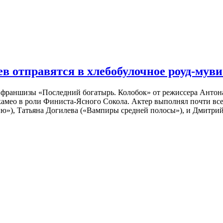
 отправятся в хлебобулочное роуд-муви
й франшизы «Последний богатырь. Колобок» от режиссера Анто
 камео в роли Финиста-Ясного Сокола. Актер выполнял почти вс
ю»), Татьяна Догилева («Вампиры средней полосы»), и Дмитрий