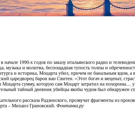
 начале 1990-х годов по заказу итальянского радио и телевидени
ца, музыка и молитва, беспощадная тупость толпы и обреченнос
матурга и историка, Моцарта убил, причем не банальным ядом, а 
ский царедворец барон ван Свитен. «Этот богач и меценат, ст
ы Моцарта сумму, которую сам Моцарт затратил на похороны… ум
ительный тайный дневник убийцы якобы чудом был обнаружен сп
кательного рассказа Радзинского, прозвучат фрагменты из прои
ерта – Михаил Грановский.
Фонтанка.ру