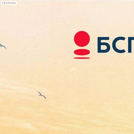
РЕКЛАМА
Афиша Plus
#телегид
Фонтанка.ру
Сегодня:
2026.08.06
23:42
Афиша Plus
кино
спектакли
выставки
концерты
лекции
книги
афиша плюс
новости
+