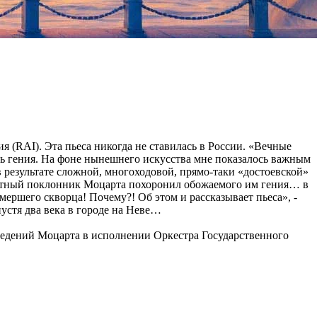
я (RAI). Эта пьеса никогда не ставилась в России. «Вечные
ть гения. На фоне нынешнего искусства мне показалось важным
в результате сложной, многоходовой, прямо-таки «достоевской»
растный поклонник Моцарта похоронил обожаемого им гения… в
ершего скворца! Почему?! Об этом и рассказывает пьеса», -
устя два века в городе на Неве…
зведений Моцарта в исполнении Оркестра Государственного