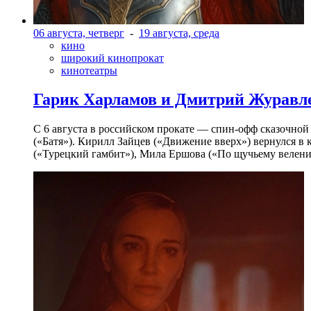
06 августа, четверг
-
19 августа, среда
кино
широкий кинопрокат
кинотеатры
Гарик Харламов и Дмитрий Журавлев
С 6 августа в российском прокате — спин-офф сказочно
(«Батя»). Кирилл Зайцев («Движение вверх») вернулся в
(«Турецкий гамбит»), Мила Ершова («По щучьему велени