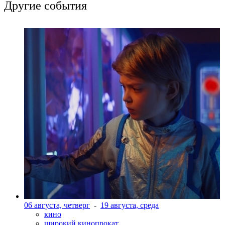
Другие события
06 августа, четверг
-
19 августа, среда
кино
широкий кинопрокат