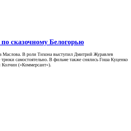
 по сказочному Белогорью
на Маслова. В роли Тихона выступил Дмитрий Журавлев
е трюки самостоятельно. В фильме также снялись Гоша Куценко
 Колчин («Коммерсант»).