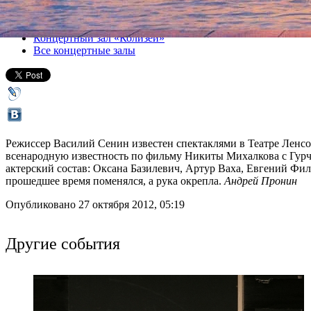
Все спектакли
Концертный зал «Колизей»
Все концертные залы
Режиссер Василий Сенин известен спектаклями в Театре Ленс
всенародную известность по фильму Никиты Михалкова с Гурч
актерский состав: Оксана Базилевич, Артур Ваха, Евгений Фила
прошедшее время поменялся, а рука окрепла.
Андрей Пронин
Опубликовано 27 октября 2012, 05:19
Другие события