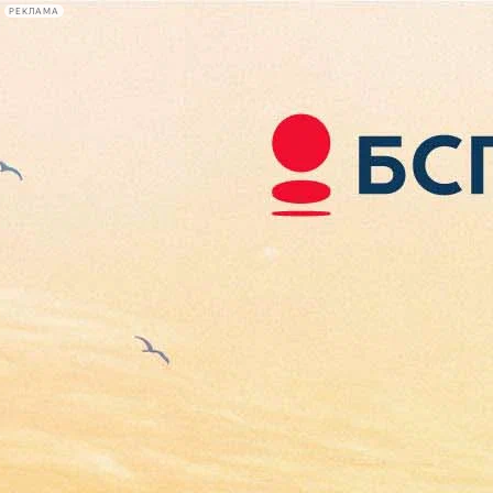
РЕКЛАМА
Афиша Plus
#телегид
Фонтанка.ру
Сегодня:
2026.08.07
10:51
Афиша Plus
кино
спектакли
выставки
концерты
лекции
книги
афиша плюс
новости
+