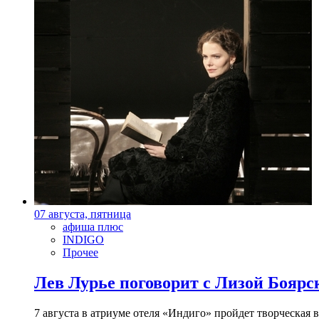
07 августа, пятница
афиша плюс
INDIGO
Прочее
Лев Лурье поговорит с Лизой Боярск
7 августа в атриуме отеля «Индиго» пройдет творческая 