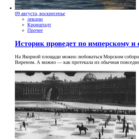
09 августа, воскресенье
лекции
Кронштадт
Прочее
Историк проведет по имперскому и
На Якорной площади можно любоваться Морским собором 
Виреном. А можно — как протекала их обычная повседнев