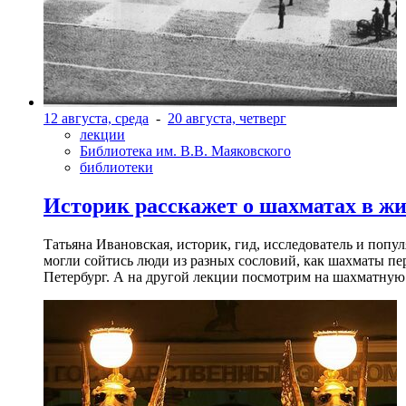
12 августа, среда
-
20 августа, четверг
лекции
Библиотека им. В.В. Маяковского
библиотеки
Историк расскажет о шахматах в ж
Татьяна Ивановская, историк, гид, исследователь и попу
могли сойтись люди из разных сословий, как шахматы пер
Петербург. А на другой лекции посмотрим на шахматную 