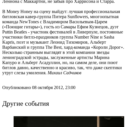
Леннона с Маккартни, не забыв про Харрисона и Старра.
В Money Honey на сцену выйдут: лучшая профессиональная
битловская кавер-группа Питера Sunflowers, многоопытная
команда NewTones с Владимиром Васильевым-Царем
(«Поющие гитары»), гость из Самары Ефим Кузнецов, дуэт
Puttin Beatles - участник фестивалей в Ливерпуле, постоянные
участники битлз-праздников группа Number Nine и Sasha
Kapris, поэт и музыкант Леонид Тихомиров, Альберт
Варбанский и группа The Best, хард-команда «Короли Дорог».
Несколько странным выглядят в этой компании звезды
ленинградской эстрады, заслуженные артисты Марина
Капуро и Альберт Асадуллин, но, на самом деле, они поют
битлов давно, качественно и красиво, так, что даже скептики
утрут слезы умиления.
Михаил Садчиков
Опубликовано 08 октября 2012, 23:00
Другие события