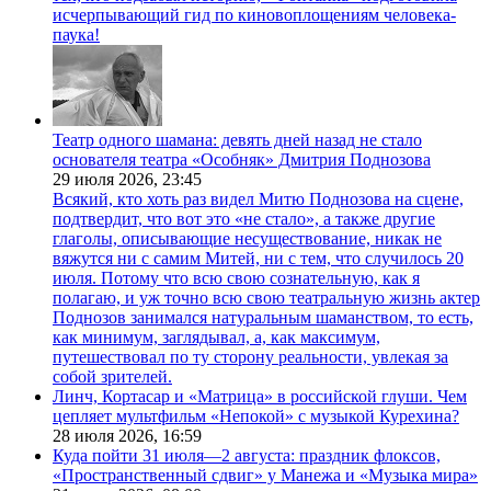
исчерпывающий гид по киновоплощениям человека-
паука!
Театр одного шамана: девять дней назад не стало
основателя театра «Особняк» Дмитрия Поднозова
29 июля 2026,
23:45
Всякий, кто хоть раз видел Митю Поднозова на сцене,
подтвердит, что вот это «не стало», а также другие
глаголы, описывающие несуществование, никак не
вяжутся ни с самим Митей, ни с тем, что случилось 20
июля. Потому что всю свою сознательную, как я
полагаю, и уж точно всю свою театральную жизнь актер
Поднозов занимался натуральным шаманством, то есть,
как минимум, заглядывал, а, как максимум,
путешествовал по ту сторону реальности, увлекая за
собой зрителей.
Линч, Кортасар и «Матрица» в российской глуши. Чем
цепляет мультфильм «Непокой» с музыкой Курехина?
28 июля 2026,
16:59
Куда пойти 31 июля—2 августа: праздник флоксов,
«Пространственный сдвиг» у Манежа и «Музыка мира»