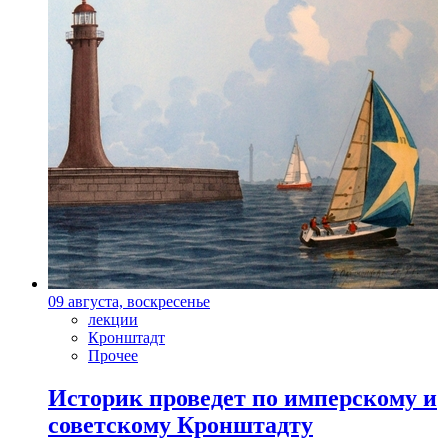
09 августа, воскресенье
лекции
Кронштадт
Прочее
Историк проведет по имперскому и
советскому Кронштадту