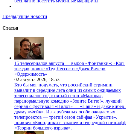
бесплатно посетить музейные маршруты
Предыдущие новости
Статьи
15 телесериалов августа — выбор «Фонтанки»: «Коп-
звезда», новые «Тед Лессо» и «Джек Ричер»,
«Одержимость»
02 августа 2026,
18:53
Кто бы мог подумать, что российский стриминг
вывалит в середине лета одни из самых ожидаемых
телесериалов года: пятый сезон «Мажора»,
паранормальную комедию «Зовите Витю!», лучший
сериал с фестиваля «Пилот» — «Паша» и даже кибер-
драму «Фейк». Из зарубежных особо ожидаемых
телепроектов — третий сезон сай-фая «Укрытие»,
приквел «Блондинки в законе» и очередной спин-офф
«Теории большого взрыва».