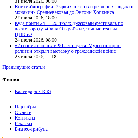
31 июля 2026,
08:00
Книги-биографии: 7 ярких текстов о реальных людях от
монахинь Средневековья до Энтони Хопкинса
27 июля 2026,
18:00
Куда пойти 24 — 26 июля: Джазовый фестиваль по
всему городу, «Окна Открой» и уличные театры в
ЦПКиО
24 июля 2026,
08:00
«Испания в огне» и 90 лет спустя: Музей истории
религии открыл выставку о гражданской войне
23 июля 2026,
11:18
Предыдущие статьи
Фишки
Календарь в RSS
Партнёры
О сайте
Контакты
Реклама
Бизнес-трибуна