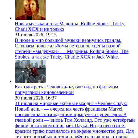
Новая музыка июля: Мадонна, Rolling Stones, Tricky,
Charli XCX и не только
31 июля 2026,
19:15
В июле в мир большой музыки вернулись гранды.
Слушаем новые альбомы ветеранов сцены разной
степени «выдержки» — Мадонны, Rolling Stones, The
Strokes, а так же Tricky, Charlie XCX и Jack White.
Как смотреть «Человека-паука»: гид по фильмам
популярной киновселенной
30 июля 2026,
16:37
31 июля на мировые экраны выходит «Человек-паук:
Новый день» — очередная часть франшизы Marvel,
посвящённая похождениям прыгучего супергероя. В
главной роли — вновь Том Холланд. Это уже четвёртый
фильм, в котором он играет Паука. Но до него сине-
красное трико появлялось на экране множество раз. Для
тех, кто подзабыл историю, «Фонтанка» подготовила