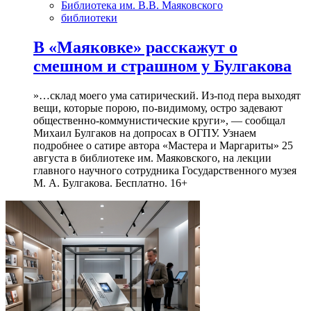
Библиотека им. В.В. Маяковского
библиотеки
В «Маяковке» расскажут о
смешном и страшном у Булгакова
»…склад моего ума сатирический. Из-под пера выходят
вещи, которые порою, по-видимому, остро задевают
общественно-коммунистические круги», — сообщал
Михаил Булгаков на допросах в ОГПУ. Узнаем
подробнее о сатире автора «Мастера и Маргариты» 25
августа в библиотеке им. Маяковского, на лекции
главного научного сотрудника Государственного музея
М. А. Булгакова. Бесплатно. 16+