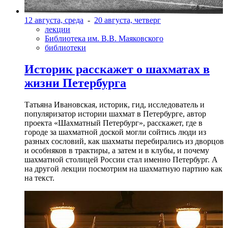
12 августа, среда
-
20 августа, четверг
лекции
Библиотека им. В.В. Маяковского
библиотеки
Историк расскажет о шахматах в
жизни Петербурга
Татьяна Ивановская, историк, гид, исследователь и
популяризатор истории шахмат в Петербурге, автор
проекта «Шахматный Петербург», расскажет, где в
городе за шахматной доской могли сойтись люди из
разных сословий, как шахматы перебирались из дворцов
и особняков в трактиры, а затем и в клубы, и почему
шахматной столицей России стал именно Петербург. А
на другой лекции посмотрим на шахматную партию как
на текст.