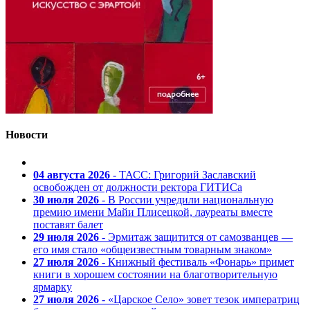
Новости
04 августа 2026
- ТАСС: Григорий Заславский
освобожден от должности ректора ГИТИСа
30 июля 2026
- В России учредили национальную
премию имени Майи Плисецкой, лауреаты вместе
поставят балет
29 июля 2026
- Эрмитаж защитится от самозванцев —
его имя стало «общеизвестным товарным знаком»
27 июля 2026
- Книжный фестиваль «Фонарь» примет
книги в хорошем состоянии на благотворительную
ярмарку
27 июля 2026
- «Царское Село» зовет тезок императриц