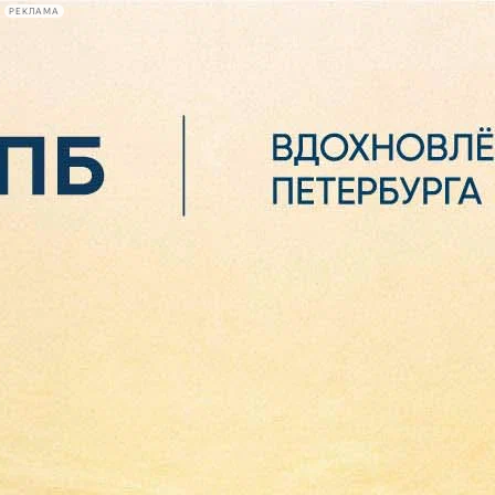
РЕКЛАМА
Афиша Plus
#телегид
Фонтанка.ру
Сегодня:
2026.08.07
06:30
Афиша Plus
кино
спектакли
выставки
концерты
лекции
книги
афиша плюс
новости
+