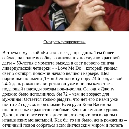
Смотреть фоторепортаж
Встреча с музыкой «Битлз» - всегда праздник. Тем более
сейчас, на волне всеобщего ликования по случаю красивой
даты – 50-летия с момента выхода в свет первого сингла
ливерпульской четверки – «Love Me Do», который увидел
свет 5 октября, положив начало великой карьере. Шел
парнишке по имени Джон Леннон в ту пору 23-й год, а свой
24-й день рождения встретил он уже в новом качестве –
подающей надежды звезды рок-н-ролла. Сегодня Джону
должно было исполнилось бы 72 – чем не возраст для
мужчины! Остается только рыдать, что нет его с нами уже
почти 32 года, хотя битломан Всея руси Коля Васин на
полном серьезе радостно сообщает Фонтанке: жив курилка
Джон, просто все его так достали, что спрятался в одном из
итальянских монастырей. Как бы то ни было, день рождения –
отличный повод собраться всем битловским миром и попеть