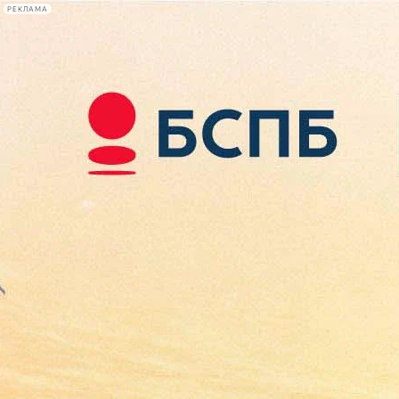
РЕКЛАМА
Афиша Plus
#телегид
Фонтанка.ру
Сегодня:
2026.08.08
09:05
Афиша Plus
кино
спектакли
выставки
концерты
лекции
книги
афиша плюс
новости
+