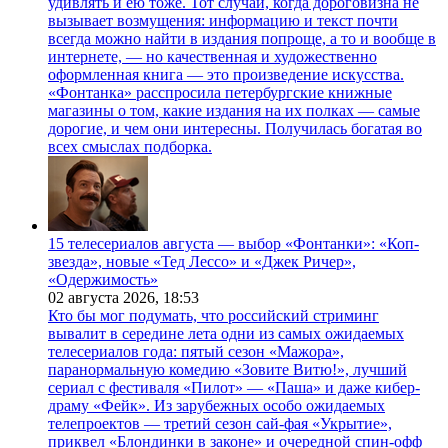
удивлять и ею тоже. Тот случай, когда дороговизна не
вызывает возмущения: информацию и текст почти
всегда можно найти в издания попроще, а то и вообще в
интернете, — но качественная и художественно
оформленная книга — это произведение искусства.
«Фонтанка» расспросила петербургские книжные
магазины о том, какие издания на их полках — самые
дорогие, и чем они интересны. Получилась богатая во
всех смыслах подборка.
15 телесериалов августа — выбор «Фонтанки»: «Коп-
звезда», новые «Тед Лессо» и «Джек Ричер»,
«Одержимость»
02 августа 2026,
18:53
Кто бы мог подумать, что российский стриминг
вывалит в середине лета одни из самых ожидаемых
телесериалов года: пятый сезон «Мажора»,
паранормальную комедию «Зовите Витю!», лучший
сериал с фестиваля «Пилот» — «Паша» и даже кибер-
драму «Фейк». Из зарубежных особо ожидаемых
телепроектов — третий сезон сай-фая «Укрытие»,
приквел «Блондинки в законе» и очередной спин-офф