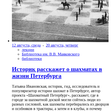
12 августа, среда
-
20 августа, четверг
лекции
Библиотека им. В.В. Маяковского
библиотеки
Историк расскажет о шахматах в
жизни Петербурга
Татьяна Ивановская, историк, гид, исследователь и
популяризатор истории шахмат в Петербурге, автор
проекта «Шахматный Петербург», расскажет, где в
городе за шахматной доской могли сойтись люди из
разных сословий, как шахматы перебирались из дворцов
и особняков в трактиры, а затем и в клубы, и почему