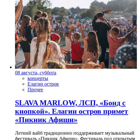
08 августа, суббота
концерты
Елагин остров
Прочее
SLAVA MARLOW, ЛСП, «Бонд с
кнопкой». Елагин остров примет
«Пикник Афиши»
Летний вайб традиционно поддерживает музыкальный
фестиваль «Пикник Афиши». Фестиваль под открытым