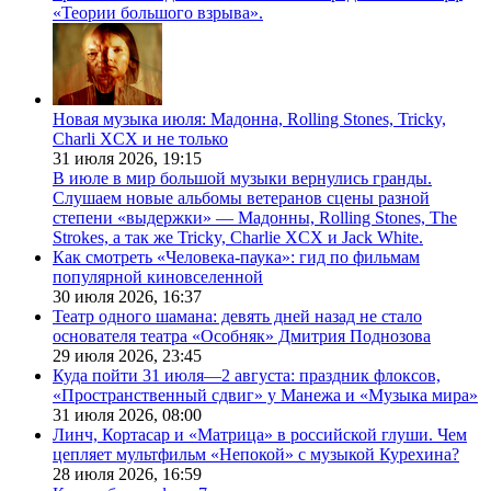
«Теории большого взрыва».
Новая музыка июля: Мадонна, Rolling Stones, Tricky,
Charli XCX и не только
31 июля 2026,
19:15
В июле в мир большой музыки вернулись гранды.
Слушаем новые альбомы ветеранов сцены разной
степени «выдержки» — Мадонны, Rolling Stones, The
Strokes, а так же Tricky, Charlie XCX и Jack White.
Как смотреть «Человека-паука»: гид по фильмам
популярной киновселенной
30 июля 2026,
16:37
Театр одного шамана: девять дней назад не стало
основателя театра «Особняк» Дмитрия Поднозова
29 июля 2026,
23:45
Куда пойти 31 июля—2 августа: праздник флоксов,
«Пространственный сдвиг» у Манежа и «Музыка мира»
31 июля 2026,
08:00
Линч, Кортасар и «Матрица» в российской глуши. Чем
цепляет мультфильм «Непокой» с музыкой Курехина?
28 июля 2026,
16:59