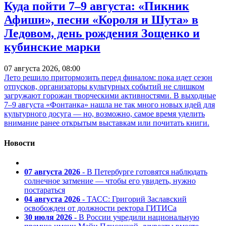
Куда пойти 7–9 августа: «Пикник
Афиши», песни «Короля и Шута» в
Ледовом, день рождения Зощенко и
кубинские марки
07 августа 2026, 08:00
Лето решило притормозить перед финалом: пока идет сезон
отпусков, организаторы культурных событий не слишком
загружают горожан творческими активностями. В выходные
7–9 августа «Фонтанка» нашла не так много новых идей для
культурного досуга — но, возможно, самое время уделить
внимание ранее открытым выставкам или почитать книги.
Новости
07 августа 2026
- В Петербурге готовятся наблюдать
солнечное затмение — чтобы его увидеть, нужно
постараться
04 августа 2026
- ТАСС: Григорий Заславский
освобожден от должности ректора ГИТИСа
30 июля 2026
- В России учредили национальную