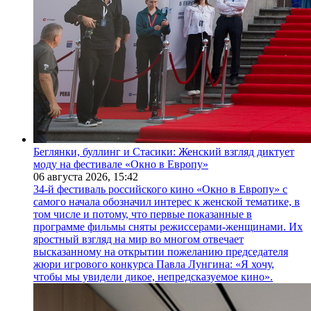
Беглянки, буллинг и Стасики: Женский взгляд диктует
моду на фестивале «Окно в Европу»
06 августа 2026,
15:42
34-й фестиваль российского кино «Окно в Европу» с
самого начала обозначил интерес к женской тематике, в
том числе и потому, что первые показанные в
программе фильмы сняты режиссерами-женщинами. Их
яростный взгляд на мир во многом отвечает
высказанному на открытии пожеланию председателя
жюри игрового конкурса Павла Лунгина: «Я хочу,
чтобы мы увидели дикое, непредсказуемое кино».