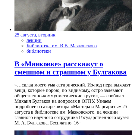
25 августа, вторник
лекции
Библиотека им. В.В. Маяковского
библиотеки
В «Маяковке» расскажут о
смешном и страшном у Булгакова
»…склад моего ума сатирический. Из-под пера выходят
вещи, которые порою, по-видимому, остро задевают
общественно-коммунистические круги», — сообщал
Михаил Булгаков на допросах в ОГПУ. Узнаем
подробнее о сатире автора «Мастера и Маргариты» 25
августа в библиотеке им. Маяковского, на лекции
главного научного сотрудника Государственного музея
М. А. Булгакова. Бесплатно. 16+