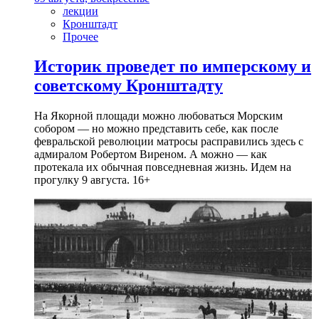
лекции
Кронштадт
Прочее
Историк проведет по имперскому и
советскому Кронштадту
На Якорной площади можно любоваться Морским
собором — но можно представить себе, как после
февральской революции матросы расправились здесь с
адмиралом Робертом Виреном. А можно — как
протекала их обычная повседневная жизнь. Идем на
прогулку 9 августа. 16+