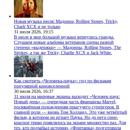
Новая музыка июля: Мадонна, Rolling Stones, Tricky,
Charli XCX и не только
31 июля 2026,
19:15
В июле в мир большой музыки вернулись гранды.
Слушаем новые альбомы ветеранов сцены разной
степени «выдержки» — Мадонны, Rolling Stones, The
Strokes, а так же Tricky, Charlie XCX и Jack White.
Как смотреть «Человека-паука»: гид по фильмам
популярной киновселенной
30 июля 2026,
16:37
31 июля на мировые экраны выходит «Человек-паук:
Новый день» — очередная часть франшизы Marvel,
посвящённая похождениям прыгучего супергероя. В
главной роли — вновь Том Холланд. Это уже четвёртый
фильм, в котором он играет Паука. Но до него сине-
красное трико появлялось на экране множество раз. Для
тех, кто подзабыл историю, «Фонтанка» подготовила