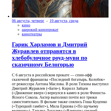
06 августа, четверг
-
19 августа, среда
кино
широкий кинопрокат
кинотеатры
Гарик Харламов и Дмитрий
Журавлев отправятся в
хлебобулочное роуд-муви по
сказочному Белогорью
С 6 августа в российском прокате — спин-офф
сказочной франшизы «Последний богатырь. Колобок»
от режиссера Антона Маслова. В роли Тихона выступил
Дмитрий Журавлев («Батя»). Кирилл Зайцев
(«Движение вверх») вернулся в камео в роли Финиста-
Ясного Сокола. Актер выполнял почти все трюки
самостоятельно. В фильме также снялись Гоша Куценко
(«Турецкий гамбит»), Мила Ершова («По щучьему
велению»), Татьяна Догилева («Вампиры средней