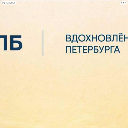
РЕКЛАМА
Афиша Plus
#телегид
Фонтанка.ру
Сегодня:
2026.08.06
02:52
Афиша Plus
кино
спектакли
выставки
концерты
лекции
книги
афиша плюс
новости
+