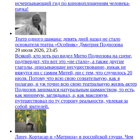
исчерпывающий гид по киновоплощениям человека-
паука!
Театр одного шамана: девять дней назад не стало
основателя театра «Особняк» Дмитрия Поднозова
29 июля 2026,
23:45
Всякий, кто хоть раз видел Митю Поднозова на сцене,
подтвердит, что вот это «не стало», а также другие
глаголы, описывающие несуществование, никак не
вяжутся ни с самим Митей, ни с тем, что случилось 20
июля. Потому что всю свою сознательную, как я
полагаю, и уж точно всю свою театральную жизнь актер
Поднозов занимался натуральным шаманством, то есть,
как минимум, заглядывал, а, как максимум,
путешествовал по ту сторону реальности, увлекая за
собой зрителей.
Линч, Кортасар и «Матрица» в российской глуши. Чем