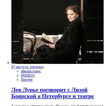
07 августа, пятница
афиша плюс
INDIGO
Прочее
Лев Лурье поговорит с Лизой
Боярской о Петербурге и театре