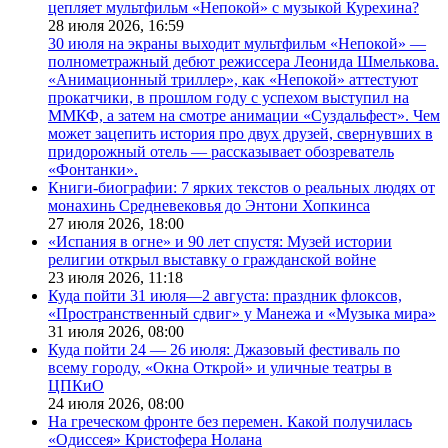
цепляет мультфильм «Непокой» с музыкой Курехина?
28 июля 2026,
16:59
30 июля на экраны выходит мультфильм «Непокой» —
полнометражный дебют режиссера Леонида Шмелькова.
«Анимационный триллер», как «Непокой» аттестуют
прокатчики, в прошлом году с успехом выступил на
ММКФ, а затем на смотре анимации «Суздальфест». Чем
может зацепить история про двух друзей, свернувших в
придорожный отель — рассказывает обозреватель
«Фонтанки».
Книги-биографии: 7 ярких текстов о реальных людях от
монахинь Средневековья до Энтони Хопкинса
27 июля 2026,
18:00
«Испания в огне» и 90 лет спустя: Музей истории
религии открыл выставку о гражданской войне
23 июля 2026,
11:18
Куда пойти 31 июля—2 августа: праздник флоксов,
«Пространственный сдвиг» у Манежа и «Музыка мира»
31 июля 2026,
08:00
Куда пойти 24 — 26 июля: Джазовый фестиваль по
всему городу, «Окна Открой» и уличные театры в
ЦПКиО
24 июля 2026,
08:00
На греческом фронте без перемен. Какой получилась
«Одиссея» Кристофера Нолана