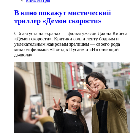
кинотеатры
В кино покажут мистический
триллер «Демон скорости»
С 6 августа на экранах — фильм ужасов Джона Кийеса
«Демон скорости». Критики сочли ленту бодрым и
увлекательным жанровым зрелищeм — своего рода
миксом фильмов «Поезд в Пусан» и «Изгоняющий
дьявола».