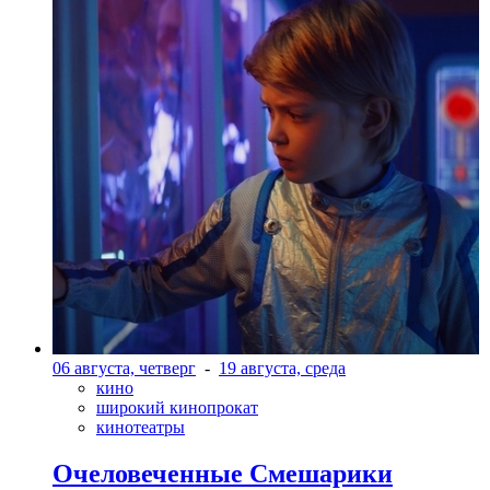
06 августа, четверг
-
19 августа, среда
кино
широкий кинопрокат
кинотеатры
Очеловеченные Смешарики