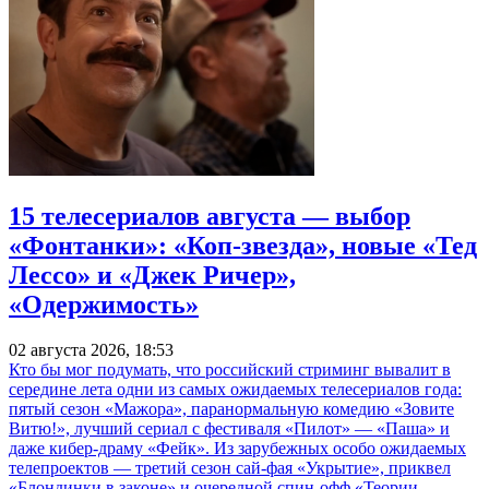
15 телесериалов августа — выбор
«Фонтанки»: «Коп-звезда», новые «Тед
Лессо» и «Джек Ричер»,
«Одержимость»
02 августа 2026, 18:53
Кто бы мог подумать, что российский стриминг вывалит в
середине лета одни из самых ожидаемых телесериалов года:
пятый сезон «Мажора», паранормальную комедию «Зовите
Витю!», лучший сериал с фестиваля «Пилот» — «Паша» и
даже кибер-драму «Фейк». Из зарубежных особо ожидаемых
телепроектов — третий сезон сай-фая «Укрытие», приквел
«Блондинки в законе» и очередной спин-офф «Теории