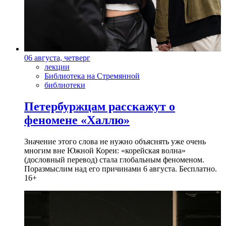
06 августа, четверг
лекции
Библиотека на Стремянной
библиотеки
Петербуржцам расскажут о
феномене «Халлю»
Значение этого слова не нужно объяснять уже очень
многим вне Южной Кореи: «корейская волна»
(дословный перевод) стала глобальным феноменом.
Поразмыслим над его причинами 6 августа. Бесплатно.
16+