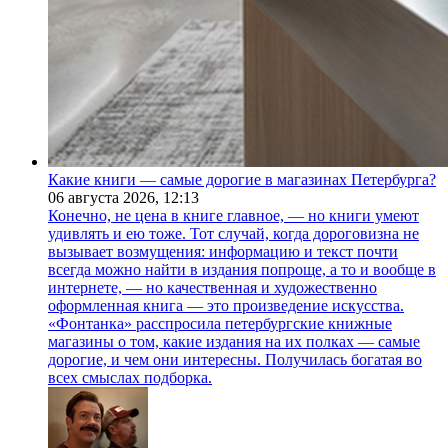
Какие книги — самые дорогие в магазинах Петербурга?
06 августа 2026,
12:13
Конечно, не цена в книге главное, — но книги умеют
удивлять и ею тоже. Тот случай, когда дороговизна не
вызывает возмущения: информацию и текст почти
всегда можно найти в издания попроще, а то и вообще в
интернете, — но качественная и художественно
оформленная книга — это произведение искусства.
«Фонтанка» расспросила петербургские книжные
магазины о том, какие издания на их полках — самые
дорогие, и чем они интересны. Получилась богатая во
всех смыслах подборка.