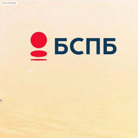
РЕКЛАМА
Афиша Plus
#телегид
Фонтанка.ру
Сегодня:
2026.08.08
18:29
Афиша Plus
кино
спектакли
выставки
концерты
лекции
книги
афиша плюс
новости
+