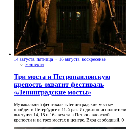
14 августа, пятница
-
16 августа, воскресенье
концерты
Три моста и Петропавловскую
крепость охватит фестиваль
«Ленинградские мосты»
Музыкальный фестиваль «Ленинградские мосты»
пройдет в Петербурге в 11-й раз. Инди-поп исполнители
выступят 14, 15 и 16 августа в Петропавловской
крепости и на трех мостах в центре. Вход свободный. 0+