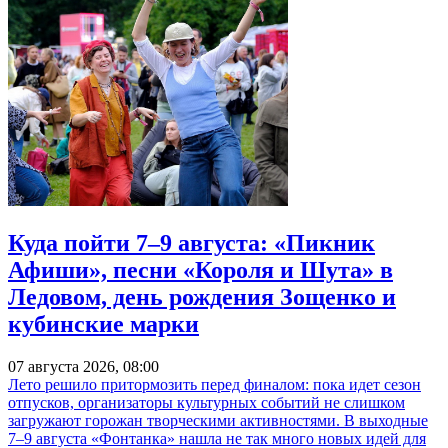
Куда пойти 7–9 августа: «Пикник
Афиши», песни «Короля и Шута» в
Ледовом, день рождения Зощенко и
кубинские марки
07 августа 2026, 08:00
Лето решило притормозить перед финалом: пока идет сезон
отпусков, организаторы культурных событий не слишком
загружают горожан творческими активностями. В выходные
7–9 августа «Фонтанка» нашла не так много новых идей для