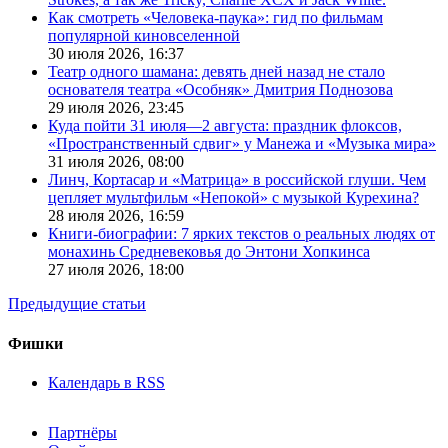
Как смотреть «Человека-паука»: гид по фильмам
популярной киновселенной
30 июля 2026,
16:37
Театр одного шамана: девять дней назад не стало
основателя театра «Особняк» Дмитрия Поднозова
29 июля 2026,
23:45
Куда пойти 31 июля—2 августа: праздник флоксов,
«Пространственный сдвиг» у Манежа и «Музыка мира»
31 июля 2026,
08:00
Линч, Кортасар и «Матрица» в российской глуши. Чем
цепляет мультфильм «Непокой» с музыкой Курехина?
28 июля 2026,
16:59
Книги-биографии: 7 ярких текстов о реальных людях от
монахинь Средневековья до Энтони Хопкинса
27 июля 2026,
18:00
Предыдущие статьи
Фишки
Календарь в RSS
Партнёры