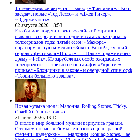
15 телесериалов августа — выбор «Фонтанки»: «Коп-
звезда», новые «Тед Лессо» и «Джек Ричер»,
«Одержимость»
02 августа 2026,
18:53
Кто бы мог подумать, что российский стриминг
вывалит в середине лета одни из самых ожидаемых
телесериалов года: пятый сезон «Мажора»,
паранормальную комедию «Зовите Витю!», лучший
сериал с фестиваля «Пилот» — «Паша» и даже кибер-
драму «Фейк». Из зарубежных особо ожидаемых
телепроектов — третий сезон сай-фая «Укрытие»,
приквел «Блондинки в законе» и очередной спин-офф
«Теории большого взрыва».
Новая музыка июля: Мадонна, Rolling Stones, Tricky,
Charli XCX и не только
31 июля 2026,
19:15
В июле в мир большой музыки вернулись гранды.
Слушаем новые альбомы ветеранов сцены разной
степени «выдержки» — Мадонны, Rolling Stones, The
Strokes, а так же Tricky, Charlie XCX и Jack White.