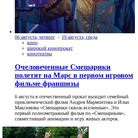
06 августа, четверг
-
19 августа, среда
кино
широкий кинопрокат
кинотеатры
Очеловеченные Смешарики
полетят на Марс в первом игровом
фильме франшизы
6 августа в отечественный прокат выходит семейный
приключенческий фильм Андрея Мармонтова и Ильи
Максимова «Смешарики сквозь вселенные». Это
первый полнометражный фильм по «Смешарикам»,
совместивший анимацию и игру живых актеров.