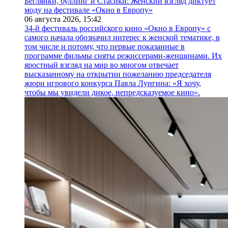
Беглянки, буллинг и Стасики: Женский взгляд диктует
моду на фестивале «Окно в Европу»
06 августа 2026,
15:42
34-й фестиваль российского кино «Окно в Европу» с
самого начала обозначил интерес к женской тематике, в
том числе и потому, что первые показанные в
программе фильмы сняты режиссерами-женщинами. Их
яростный взгляд на мир во многом отвечает
высказанному на открытии пожеланию председателя
жюри игрового конкурса Павла Лунгина: «Я хочу,
чтобы мы увидели дикое, непредсказуемое кино».