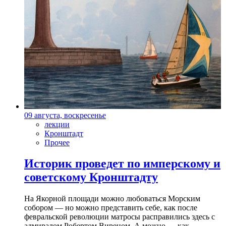
09 августа, воскресенье
лекции
Кронштадт
Прочее
Историк проведет по имперскому и
советскому Кронштадту
На Якорной площади можно любоваться Морским
собором — но можно представить себе, как после
февральской революции матросы расправились здесь с
адмиралом Робертом Виреном. А можно — как