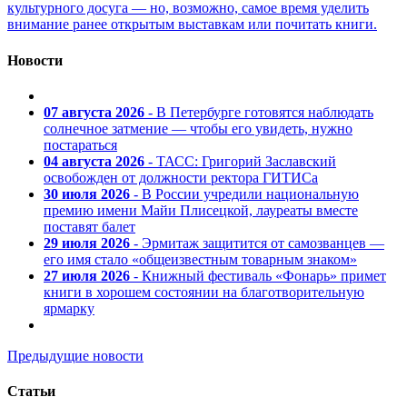
культурного досуга — но, возможно, самое время уделить
внимание ранее открытым выставкам или почитать книги.
Новости
07 августа 2026
- В Петербурге готовятся наблюдать
солнечное затмение — чтобы его увидеть, нужно
постараться
04 августа 2026
- ТАСС: Григорий Заславский
освобожден от должности ректора ГИТИСа
30 июля 2026
- В России учредили национальную
премию имени Майи Плисецкой, лауреаты вместе
поставят балет
29 июля 2026
- Эрмитаж защитится от самозванцев —
его имя стало «общеизвестным товарным знаком»
27 июля 2026
- Книжный фестиваль «Фонарь» примет
книги в хорошем состоянии на благотворительную
ярмарку
Предыдущие новости
Статьи