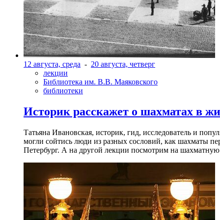
12 августа, среда
-
20 августа, четверг
лекции
Библиотека им. В.В. Маяковского
библиотеки
Историк расскажет о шахматах в ж
Татьяна Ивановская, историк, гид, исследователь и попу
могли сойтись люди из разных сословий, как шахматы пер
Петербург. А на другой лекции посмотрим на шахматную 