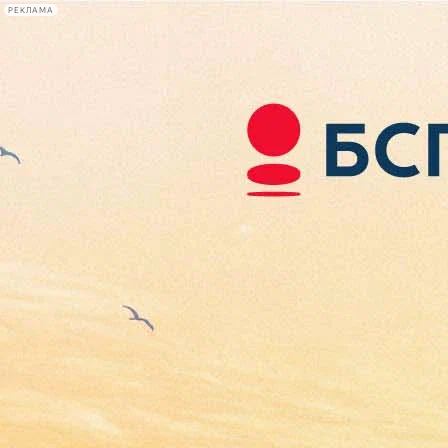
РЕКЛАМА
Афиша Plus
#телегид
Фонтанка.ру
Сегодня:
2026.08.07
23:59
Афиша Plus
кино
спектакли
выставки
концерты
лекции
книги
афиша плюс
новости
+