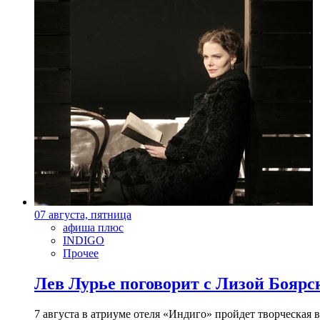
07 августа, пятница
афиша плюс
INDIGO
Прочее
Лев Лурье поговорит с Лизой Боярск
7 августа в атриуме отеля «Индиго» пройдет творческая 