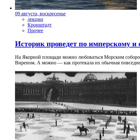
09 августа, воскресенье
лекции
Кронштадт
Прочее
Историк проведет по имперскому и
На Якорной площади можно любоваться Морским собором 
Виреном. А можно — как протекала их обычная повседнев