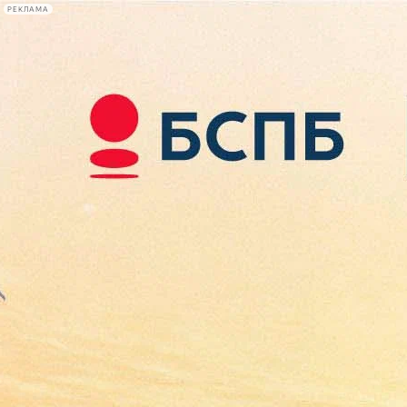
РЕКЛАМА
Афиша Plus
#телегид
Фонтанка.ру
Сегодня:
2026.08.07
14:44
Афиша Plus
кино
спектакли
выставки
концерты
лекции
книги
афиша плюс
новости
+