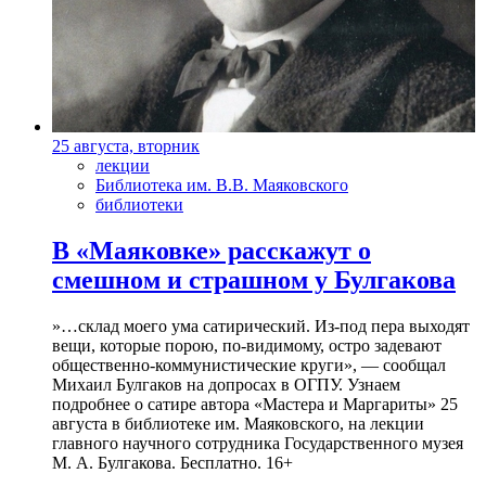
25 августа, вторник
лекции
Библиотека им. В.В. Маяковского
библиотеки
В «Маяковке» расскажут о
смешном и страшном у Булгакова
»…склад моего ума сатирический. Из-под пера выходят
вещи, которые порою, по-видимому, остро задевают
общественно-коммунистические круги», — сообщал
Михаил Булгаков на допросах в ОГПУ. Узнаем
подробнее о сатире автора «Мастера и Маргариты» 25
августа в библиотеке им. Маяковского, на лекции
главного научного сотрудника Государственного музея
М. А. Булгакова. Бесплатно. 16+