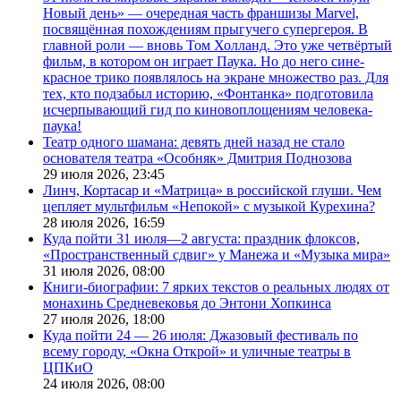
Новый день» — очередная часть франшизы Marvel,
посвящённая похождениям прыгучего супергероя. В
главной роли — вновь Том Холланд. Это уже четвёртый
фильм, в котором он играет Паука. Но до него сине-
красное трико появлялось на экране множество раз. Для
тех, кто подзабыл историю, «Фонтанка» подготовила
исчерпывающий гид по киновоплощениям человека-
паука!
Театр одного шамана: девять дней назад не стало
основателя театра «Особняк» Дмитрия Поднозова
29 июля 2026,
23:45
Линч, Кортасар и «Матрица» в российской глуши. Чем
цепляет мультфильм «Непокой» с музыкой Курехина?
28 июля 2026,
16:59
Куда пойти 31 июля—2 августа: праздник флоксов,
«Пространственный сдвиг» у Манежа и «Музыка мира»
31 июля 2026,
08:00
Книги-биографии: 7 ярких текстов о реальных людях от
монахинь Средневековья до Энтони Хопкинса
27 июля 2026,
18:00
Куда пойти 24 — 26 июля: Джазовый фестиваль по
всему городу, «Окна Открой» и уличные театры в
ЦПКиО
24 июля 2026,
08:00