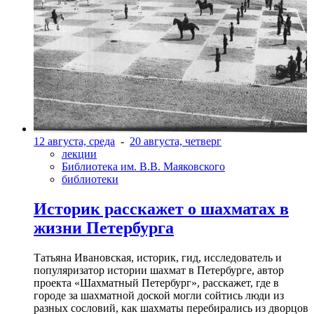
12 августа, среда
-
20 августа, четверг
лекции
Библиотека им. В.В. Маяковского
библиотеки
Историк расскажет о шахматах в
жизни Петербурга
Татьяна Ивановская, историк, гид, исследователь и
популяризатор истории шахмат в Петербурге, автор
проекта «Шахматный Петербург», расскажет, где в
городе за шахматной доской могли сойтись люди из
разных сословий, как шахматы перебирались из дворцов