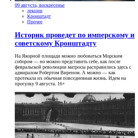
09 августа, воскресенье
лекции
Кронштадт
Прочее
Историк проведет по имперскому и
советскому Кронштадту
На Якорной площади можно любоваться Морским
собором — но можно представить себе, как после
февральской революции матросы расправились здесь с
адмиралом Робертом Виреном. А можно — как
протекала их обычная повседневная жизнь. Идем на
прогулку 9 августа. 16+