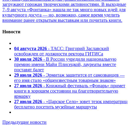
загружают горожан творческими активностями. В выходные
7–9 августа «Фонтанка» нашла не так много новых идей для
культурного досуга — но, возможно, самое время уделить
внимание ранее открытым выставкам или почитать книги.
Новости
04 августа 2026
- ТАСС: Григорий Заславский
освобожден от должности ректора ГИТИСа
30 июля 2026
- В России учредили национальную
премию имени Майи Плисецкой, лауреаты вместе
поставят балет
29 июля 2026
- Эрмитаж защитится от самозванцев —
его имя стало «общеизвестным товарным знаком»
27 июля 2026
- Книжный фестиваль «Фонарь» примет
книги в хорошем состоянии на благотворительную
ярмарку
27 июля 2026
- «Царское Село» зовет тезок императриц
бесплатно посетить музейные маршруты
Предыдущие новости