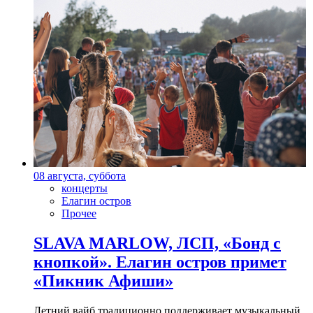
08 августа, суббота
концерты
Елагин остров
Прочее
SLAVA MARLOW, ЛСП, «Бонд с
кнопкой». Елагин остров примет
«Пикник Афиши»
Летний вайб традиционно поддерживает музыкальный