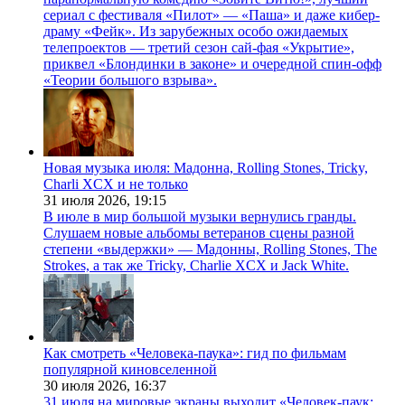
сериал с фестиваля «Пилот» — «Паша» и даже кибер-
драму «Фейк». Из зарубежных особо ожидаемых
телепроектов — третий сезон сай-фая «Укрытие»,
приквел «Блондинки в законе» и очередной спин-офф
«Теории большого взрыва».
Новая музыка июля: Мадонна, Rolling Stones, Tricky,
Charli XCX и не только
31 июля 2026,
19:15
В июле в мир большой музыки вернулись гранды.
Слушаем новые альбомы ветеранов сцены разной
степени «выдержки» — Мадонны, Rolling Stones, The
Strokes, а так же Tricky, Charlie XCX и Jack White.
Как смотреть «Человека-паука»: гид по фильмам
популярной киновселенной
30 июля 2026,
16:37
31 июля на мировые экраны выходит «Человек-паук: