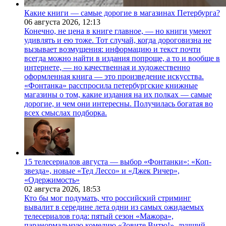
Какие книги — самые дорогие в магазинах Петербурга?
06 августа 2026,
12:13
Конечно, не цена в книге главное, — но книги умеют
удивлять и ею тоже. Тот случай, когда дороговизна не
вызывает возмущения: информацию и текст почти
всегда можно найти в издания попроще, а то и вообще в
интернете, — но качественная и художественно
оформленная книга — это произведение искусства.
«Фонтанка» расспросила петербургские книжные
магазины о том, какие издания на их полках — самые
дорогие, и чем они интересны. Получилась богатая во
всех смыслах подборка.
15 телесериалов августа — выбор «Фонтанки»: «Коп-
звезда», новые «Тед Лессо» и «Джек Ричер»,
«Одержимость»
02 августа 2026,
18:53
Кто бы мог подумать, что российский стриминг
вывалит в середине лета одни из самых ожидаемых
телесериалов года: пятый сезон «Мажора»,
паранормальную комедию «Зовите Витю!», лучший