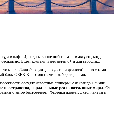
уда в кафе. И, надеемся еще побегаем — в августе, когда
сплатно. Будет контент и для детей 6+ и для взрослых.
 что мы любили (лекции, дискуссии и диалоги) — но с теми
ьный блок GEEK Kids с опытами и лабораторными.
способности обсудят известные спикеры: Александр Панчин,
ие пространства, параллельные реальности, иные миры.
От
граммы», автор бестселлера «Фабрика планет: Экзопланеты и