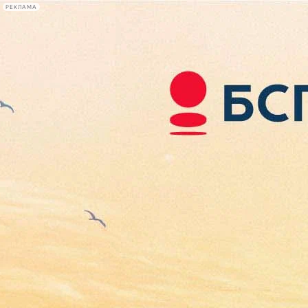
РЕКЛАМА
Афиша Plus
#телегид
Фонтанка.ру
Сегодня:
2026.08.08
19:25
Афиша Plus
кино
спектакли
выставки
концерты
лекции
книги
афиша плюс
новости
+