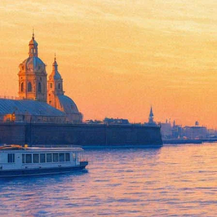
GEEK PICNIC погрузит в пара
27 июня 2020, суббота
,
16.00
Версия для печати