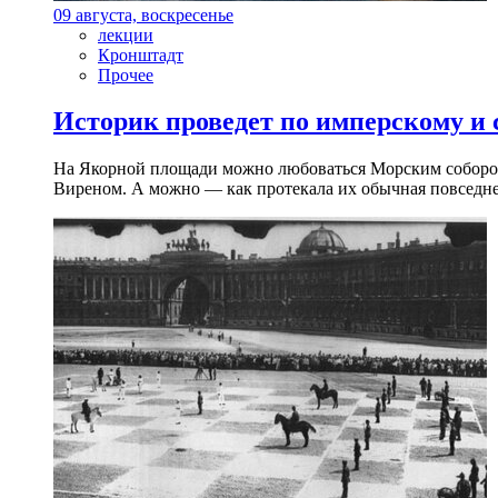
09 августа, воскресенье
лекции
Кронштадт
Прочее
Историк проведет по имперскому и
На Якорной площади можно любоваться Морским собором 
Виреном. А можно — как протекала их обычная повседнев