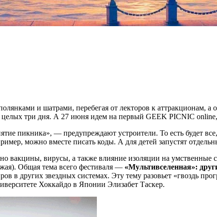
янками и шатрами, перебегая от лекторов к аттракционам, а отт
лых три дня. А 27 июня идем на первый GEEK PICNIC online, бе
тие пикника», — предупреждают устроители. То есть будет все,
апример, можно вместе писать коды. А для детей запустят отдел
но вакцины, вирусы, а также влияние изоляции на умственные 
жая). Общая тема всего фестиваля —
«Мультивселенная»: друг
ров в других звездных системах. Эту тему разовьет «гвоздь про
ниверситете Хоккайдо в Японии Элизабет Таскер.