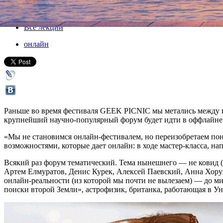
Все афиша плюс
Все лекции
онлайн
Раньше во время фестиваля GEEK PICNIC мы метались между пол
крупнейший научно-популярный форум будет идти в оффлайне це
«Мы не становимся онлайн-фестивалем, но переизобретаем поня
возможностями, которые дает онлайн: в ходе мастер-класса, н
Всякий раз форум тематический. Тема нынешнего — не ковид (
Артем Елмуратов, Денис Курек, Алексей Паевский, Анна Хору
онлайн-реальности (из которой мы почти не вылезаем) — до ми
поиски второй Земли», астрофизик, британка, работающая в У