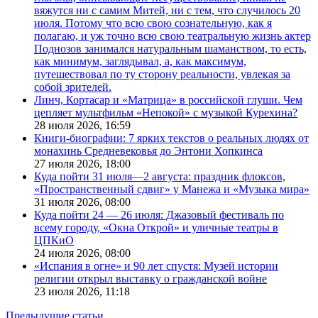
вяжутся ни с самим Митей, ни с тем, что случилось 20
июля. Потому что всю свою сознательную, как я
полагаю, и уж точно всю свою театральную жизнь актер
Поднозов занимался натуральным шаманством, то есть,
как минимум, заглядывал, а, как максимум,
путешествовал по ту сторону реальности, увлекая за
собой зрителей.
Линч, Кортасар и «Матрица» в российской глуши. Чем
цепляет мультфильм «Непокой» с музыкой Курехина?
28 июля 2026,
16:59
Книги-биографии: 7 ярких текстов о реальных людях от
монахинь Средневековья до Энтони Хопкинса
27 июля 2026,
18:00
Куда пойти 31 июля—2 августа: праздник флоксов,
«Пространственный сдвиг» у Манежа и «Музыка мира»
31 июля 2026,
08:00
Куда пойти 24 — 26 июля: Джазовый фестиваль по
всему городу, «Окна Открой» и уличные театры в
ЦПКиО
24 июля 2026,
08:00
«Испания в огне» и 90 лет спустя: Музей истории
религии открыл выставку о гражданской войне
23 июля 2026,
11:18
Предыдущие статьи