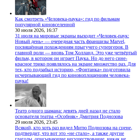
Как смотреть «Человека-паука»: гид по фильмам
популярной киновселенной
30 июля 2026,
16:37
31 июля на мировые экраны выходит «Человек-паук:
Новый день» — очередная часть франшизы Marvel,
посвящённая похождениям прыгучего супергероя. В
главной роли — вновь Том Холланд. Это уже четвёртый
фильм, в котором он играет Паука. Но до него сине-
красное трико появлялось на экране множество раз. Для
тех, кто подзабыл историю, «Фонтанка» подготовила
исчерпывающий гид по киновоплощениям человека-
паука!
Театр одного шамана: девять дней назад не стало
основателя театра «Особняк» Дмитрия Поднозова
29 июля 2026,
23:45
Всякий, кто хоть раз видел Митю Поднозова на сцене,
подтвердит, что вот это «не стало», а также другие
глаголы, описывающие несуществование, никак не