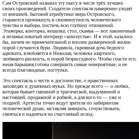
Сам Островский называл эту пьесу в числе трёх лучших
своих произведений. Создатели спектакля намеренно уходят
от внешней, бытовой атрибутики мира Островского,
стараются проникнуть в сиюминутность человеческого
чувства и выбора, постичь всю глубину отношений.
Этажерка, конторка, вешалка, стол, скамья — вот лаконичный
и незамысловатый интерьер «захолустья». И в этой, казалось
бы, ничем не примечательной и вполне размеренной жизни
порой случаются бури. Людмила, скромная дочь бедного
адвоката, влюбляется в Николая, человека азартного,
любящего рискнуть, и порой безрассудного. Чтобы спасти его,
юная барышня готова совершить самые невероятные, и не
всегда благовидные, поступки.
Это спектакль о чести и достоинстве, о нравственных
заповедях и душевных муках. Но прежде всего — о любви,
которая бывает смешной и трагической, выдуманной и
настоящей, продажной и робкой, а для кого-то — уже и
поздней. Артисты точно ведут зрителя по лабиринтам
человеческой души, заставляя замирать, сочувствовать,
смеяться и надеяться на счастливый исход.