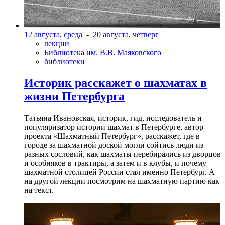
12 августа, среда
-
20 августа, четверг
лекции
Библиотека им. В.В. Маяковского
библиотеки
Историк расскажет о шахматах в
жизни Петербурга
Татьяна Ивановская, историк, гид, исследователь и
популяризатор истории шахмат в Петербурге, автор
проекта «Шахматный Петербург», расскажет, где в
городе за шахматной доской могли сойтись люди из
разных сословий, как шахматы перебирались из дворцов
и особняков в трактиры, а затем и в клубы, и почему
шахматной столицей России стал именно Петербург. А
на другой лекции посмотрим на шахматную партию как
на текст.