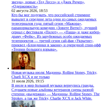
звезда», новые «Тед Лессо» и «Джек Ричер»,
«Одержимость»
02 августа 2026,
18:53
Кто бы мог подумать, что российский стриминг
вывалит в середине лета одни из самых ожидаемых
телесериалов года: пятый сезон «Мажора»,
паранормальную комедию «Зовите Витю!», лучший
сериал с фестиваля «Пилот» — «Паша» и даже кибер-
драму «Фейк». Из зарубежных особо ожидаемых
телепроектов — третий сезон сай-фая «Укрытие»,
приквел «Блондинки в законе» и очередной спин-офф
«Теории большого взрыва».
Новая музыка июля: Мадонна, Rolling Stones, Tricky,
Charli XCX и не только
31 июля 2026,
19:15
В июле в мир большой музыки вернулись гранды.
Слушаем новые альбомы ветеранов сцены разной
степени «выдержки» — Мадонны, Rolling Stones, The
Strokes, а так же Tricky, Charlie XCX и Jack White.