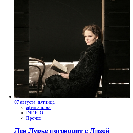
07 августа, пятница
афиша плюс
INDIGO
Прочее
Лев Лурье поговорит с Лизой