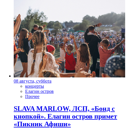
08 августа, суббота
концерты
Елагин остров
Прочее
SLAVA MARLOW, ЛСП, «Бонд с
кнопкой». Елагин остров примет
«Пикник Афиши»