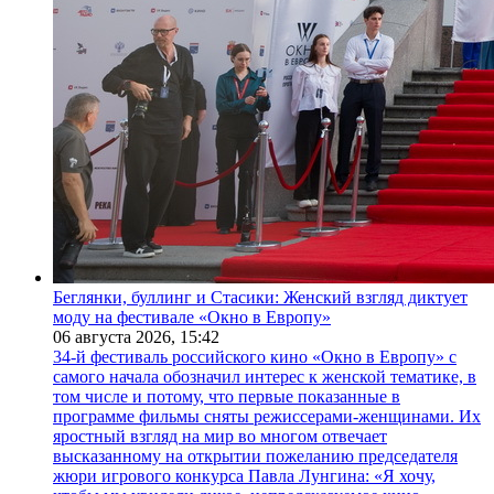
Беглянки, буллинг и Стасики: Женский взгляд диктует
моду на фестивале «Окно в Европу»
06 августа 2026,
15:42
34-й фестиваль российского кино «Окно в Европу» с
самого начала обозначил интерес к женской тематике, в
том числе и потому, что первые показанные в
программе фильмы сняты режиссерами-женщинами. Их
яростный взгляд на мир во многом отвечает
высказанному на открытии пожеланию председателя
жюри игрового конкурса Павла Лунгина: «Я хочу,