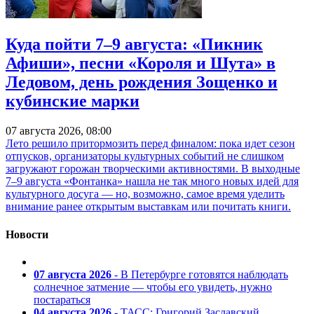
Куда пойти 7–9 августа: «Пикник
Афиши», песни «Короля и Шута» в
Ледовом, день рождения Зощенко и
кубинские марки
07 августа 2026, 08:00
Лето решило притормозить перед финалом: пока идет сезон
отпусков, организаторы культурных событий не слишком
загружают горожан творческими активностями. В выходные
7–9 августа «Фонтанка» нашла не так много новых идей для
культурного досуга — но, возможно, самое время уделить
внимание ранее открытым выставкам или почитать книги.
Новости
07 августа 2026
- В Петербурге готовятся наблюдать
солнечное затмение — чтобы его увидеть, нужно
постараться
04 августа 2026
- ТАСС: Григорий Заславский