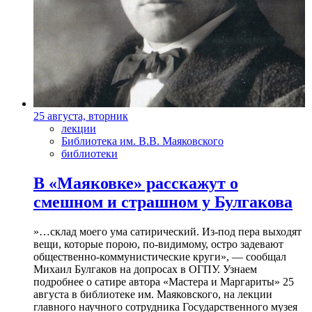
25 августа, вторник
лекции
Библиотека им. В.В. Маяковского
библиотеки
В «Маяковке» расскажут о
смешном и страшном у Булгакова
»…склад моего ума сатирический. Из-под пера выходят
вещи, которые порою, по-видимому, остро задевают
общественно-коммунистические круги», — сообщал
Михаил Булгаков на допросах в ОГПУ. Узнаем
подробнее о сатире автора «Мастера и Маргариты» 25
августа в библиотеке им. Маяковского, на лекции
главного научного сотрудника Государственного музея