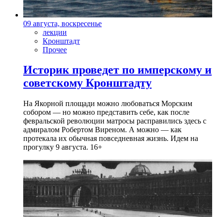
09 августа, воскресенье
лекции
Кронштадт
Прочее
Историк проведет по имперскому и
советскому Кронштадту
На Якорной площади можно любоваться Морским
собором — но можно представить себе, как после
февральской революции матросы расправились здесь с
адмиралом Робертом Виреном. А можно — как
протекала их обычная повседневная жизнь. Идем на
прогулку 9 августа. 16+