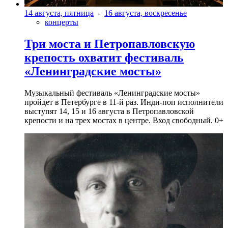
14 августа, пятница
-
16 августа, воскресенье
концерты
Три моста и Петропавловскую
крепость охватит фестиваль
«Ленинградские мосты»
Музыкальный фестиваль «Ленинградские мосты»
пройдет в Петербурге в 11-й раз. Инди-поп исполнители
выступят 14, 15 и 16 августа в Петропавловской
крепости и на трех мостах в центре. Вход свободный. 0+