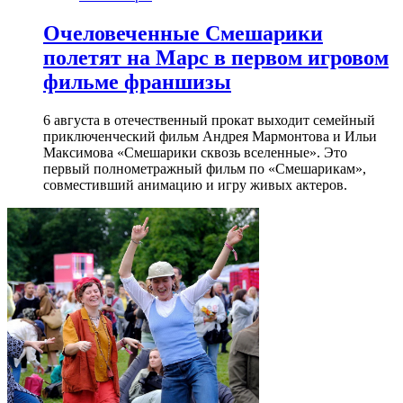
Очеловеченные Смешарики
полетят на Марс в первом игровом
фильме франшизы
6 августа в отечественный прокат выходит семейный
приключенческий фильм Андрея Мармонтова и Ильи
Максимова «Смешарики сквозь вселенные». Это
первый полнометражный фильм по «Смешарикам»,
совместивший анимацию и игру живых актеров.