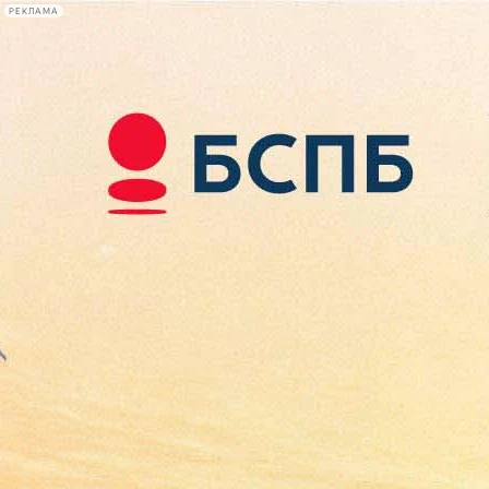
РЕКЛАМА
Афиша Plus
#телегид
Фонтанка.ру
Сегодня:
2026.08.08
13:40
Афиша Plus
кино
спектакли
выставки
концерты
лекции
книги
афиша плюс
новости
+