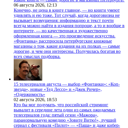
06 августа 2026,
12:13
Конечно, не цена в книге главное, — но книги умеют
удивлять и ею тоже. Тот случай, когда дороговизна не
вызывает возмущения: информацию и текст почти
всегда можно найти в издания попроще, а то и вообще в
интернете, — но качественная и художественно
оформленная книга — это произведение искусства.
«Фонтанка» расспросила петербургские книжные
магазины о том, какие издания на их полках — самые
дорогие, и чем они интересны. Получилась богатая во
всех смыслах подборка.
15 телесериалов августа — выбор «Фонтанки»: «Коп-
звезда», новые «Тед Лессо» и «Джек Ричер»,
«Одержимость»
02 августа 2026,
18:53
Кто бы мог подумать, что российский стриминг
вывалит в середине лета одни из самых ожидаемых
телесериалов года: пятый сезон «Мажора»,
паранормальную комедию «Зовите Витю!», лучший
сериал с фестиваля «Пилот» — «Паша» и даже кибер-