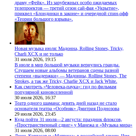
драму «Фейк». Из зарубежных особо ожидаемых
телепроектов — третий сезон сай-фая «Укрытие»,
приквел «Блондинки в законе» и очередной спин-офф
«Теории большого взрыва».
Новая музыка июля: Мадонна, Rolling Stones, Tricky,
Charli XCX и не только
31 июля 2026,
19:15
В июле в мир большой музыки вернулись гранды.
Слушаем новые альбомы ветеранов сцены разной
степени «выдержки» — Мадонны, Rolling Stones, The
Strokes, а так же Tricky, Charlie XCX и Jack White.
Как смотреть «Человека-паука»: гид по фильмам
популярной киновселенной
30 июля 2026,
16:37
Театр одного шамана: девять дней назад не стало
основателя театра «Особняк» Дмитрия Поднозова
29 июля 2026,
23:45
Куда пойти 31 июля—2 августа: праздник флоксов,
«Пространственный сдвиг» у Манежа и «Музыка мира»
31 июля 2026,
08:00
Линч, Кортасар и «Матрица» в российской глуши. Чем