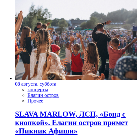
08 августа, суббота
концерты
Елагин остров
Прочее
SLAVA MARLOW, ЛСП, «Бонд с
кнопкой». Елагин остров примет
«Пикник Афиши»