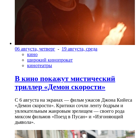
06 августа, четверг
-
19 августа, среда
кино
широкий кинопрокат
кинотеатры
В кино покажут мистический
триллер «Демон скорости»
С 6 августа на экранах — фильм ужасов Джона Кийеса
«Демон скорости». Критики сочли ленту бодрым и
увлекательным жанровым зрелищeм — своего рода
миксом фильмов «Поезд в Пусан» и «Изгоняющий
дьявола».