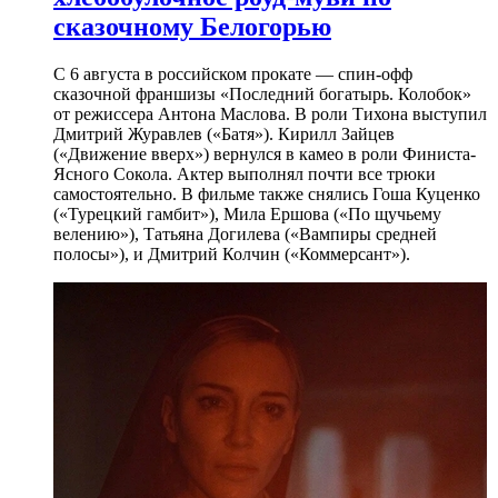
сказочному Белогорью
С 6 августа в российском прокате — спин-офф
сказочной франшизы «Последний богатырь. Колобок»
от режиссера Антона Маслова. В роли Тихона выступил
Дмитрий Журавлев («Батя»). Кирилл Зайцев
(«Движение вверх») вернулся в камео в роли Финиста-
Ясного Сокола. Актер выполнял почти все трюки
самостоятельно. В фильме также снялись Гоша Куценко
(«Турецкий гамбит»), Мила Ершова («По щучьему
велению»), Татьяна Догилева («Вампиры средней
полосы»), и Дмитрий Колчин («Коммерсант»).