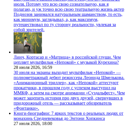
июля. Потому что всю свою сознательную, как я
полагаю, и уж точно всю свою театральную жизнь актер
Поднозов занимался натуральным шаманством, то есть,
как минимум, заглядывал, а, как максимум,
путешествовал по ту сторону реальности, увлекая за
собой зрителей.
Линч, Кортасар и «Матрица» в российской глуши. Чем
цепляет мультфильм «Непокой» с музыкой Курехина?
28 июля 2026,
16:59
30 июля на экраны выходит мультфильм «Непокой» —
полнометражный дебют режиссера Леонида Шмелькова.
«Анимационный триллер», как «Непокой» аттестуют
прокатчики, в прошлом году с успехом выступил на
ММКФ, а затем на смотре анимации «Суздальфест». Чем
может зацепить история про двух друзей, свернувших в
придорожный отель — рассказывает обозреватель
«Фонтанки».
Книги-биографии: 7 ярких текстов о реальных людях от
монахинь Средневековья до Энтони Хопкинса
27 июля 2026,
18:00