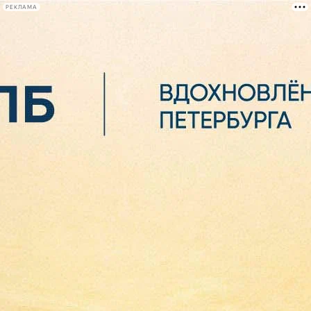
РЕКЛАМА
Афиша Plus
#телегид
Фонтанка.ру
Сегодня:
2026.08.06
11:01
Афиша Plus
кино
спектакли
выставки
концерты
лекции
книги
афиша плюс
новости
+