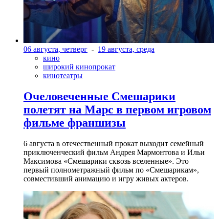
06 августа, четверг
-
19 августа, среда
кино
широкий кинопрокат
кинотеатры
Очеловеченные Смешарики
полетят на Марс в первом игровом
фильме франшизы
6 августа в отечественный прокат выходит семейный
приключенческий фильм Андрея Мармонтова и Ильи
Максимова «Смешарики сквозь вселенные». Это
первый полнометражный фильм по «Смешарикам»,
совместивший анимацию и игру живых актеров.