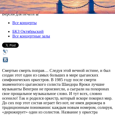
19 февраля 2012, воскресенье
,
19.00
Версия для печати
Все концерты
БКЗ Октябрьский
Все концертные залы
Смертью смерть поправ… Следуя этой вечной истине, и был
создан этот один из самых больших в мире цыганских
симфонических оркестров. В 1985 году после смерти
знаменитого цыганского солиста Шандора Яроки лучшие
музыканты Венгрии не произнесли, а сыграли на похоронах
свое прощальное музыкальное слово. И тут всех, словно
осенило! Так и родился оркестр, который вскоре покорил мир.
До сих пор этот состав играет без нот, не имея дирижера в
традиционным понимании: каждым новым номером, солируя,
«дирижирует» один из солистов. Название у оркестра