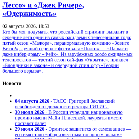
Лессо» и «Джек Ричер»,
«Одержимость»
02 августа 2026, 18:53
Кто бы мог подумать, что российский стриминг вывалит в
середине лета одни из самых ожидаемых телесериалов года:
пятый сезон «Мажора», паранормальную комедию «Зовите
Витю!», лучший сериал с фестиваля «Пилот» — «Паша» и
даже кибер-драму «Фейк». Из зарубежных особо ожидаемых
телепроектов — третий сезон сай-фая «Укрытие», приквел
«Блондинки в законе» и очередной спин-офф «Теории
большого взрыва».
Новости
04 августа 2026
- ТАСС: Григорий Заславский
освобожден от должности ректора ГИТИСа
30 июля 2026
- В России учредили национальную
премию имени Майи Плисецкой, лауреаты вместе
поставят балет
29 июля 2026
- Эрмитаж защитится от самозванцев —
его имя стало «общеизвестным товарным знаком»