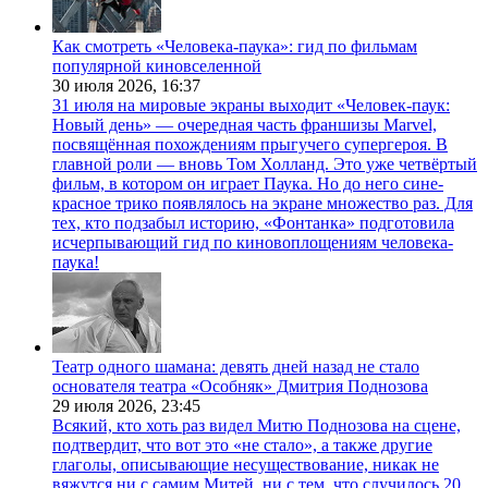
Как смотреть «Человека-паука»: гид по фильмам
популярной киновселенной
30 июля 2026,
16:37
31 июля на мировые экраны выходит «Человек-паук:
Новый день» — очередная часть франшизы Marvel,
посвящённая похождениям прыгучего супергероя. В
главной роли — вновь Том Холланд. Это уже четвёртый
фильм, в котором он играет Паука. Но до него сине-
красное трико появлялось на экране множество раз. Для
тех, кто подзабыл историю, «Фонтанка» подготовила
исчерпывающий гид по киновоплощениям человека-
паука!
Театр одного шамана: девять дней назад не стало
основателя театра «Особняк» Дмитрия Поднозова
29 июля 2026,
23:45
Всякий, кто хоть раз видел Митю Поднозова на сцене,
подтвердит, что вот это «не стало», а также другие
глаголы, описывающие несуществование, никак не
вяжутся ни с самим Митей, ни с тем, что случилось 20