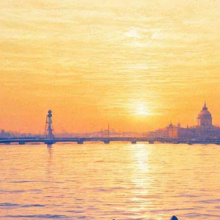
Будапештский цыганский
симфонический оркестр «100
скрипок»