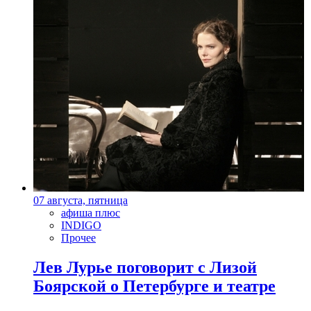
07 августа, пятница
афиша плюс
INDIGO
Прочее
Лев Лурье поговорит с Лизой
Боярской о Петербурге и театре