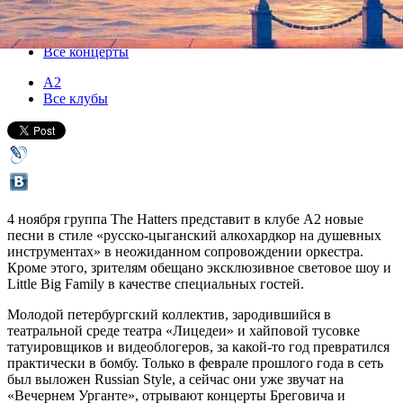
04 ноября 2017, суббота
,
20.00
Версия для печати
Все концерты
А2
Все клубы
4 ноября группа The Hatters представит в клубе А2 новые
песни в стиле «русско-цыганский алкохардкор на душевных
инструментах» в неожиданном сопровождении оркестра.
Кроме этого, зрителям обещано эксклюзивное световое шоу и
Little Big Family в качестве специальных гостей.
Молодой петербургский коллектив, зародившийся в
театральной среде театра «Лицедеи» и хайповой тусовке
татуировщиков и видеоблогеров, за какой-то год превратился
практически в бомбу. Только в феврале прошлого года в сеть
был выложен Russian Style, а сейчас они уже звучат на
«Вечернем Урганте», отрывают концерты Бреговича и