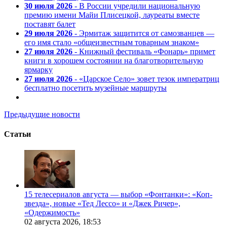
30 июля 2026
- В России учредили национальную
премию имени Майи Плисецкой, лауреаты вместе
поставят балет
29 июля 2026
- Эрмитаж защитится от самозванцев —
его имя стало «общеизвестным товарным знаком»
27 июля 2026
- Книжный фестиваль «Фонарь» примет
книги в хорошем состоянии на благотворительную
ярмарку
27 июля 2026
- «Царское Село» зовет тезок императриц
бесплатно посетить музейные маршруты
Предыдущие новости
Статьи
15 телесериалов августа — выбор «Фонтанки»: «Коп-
звезда», новые «Тед Лессо» и «Джек Ричер»,
«Одержимость»
02 августа 2026,
18:53