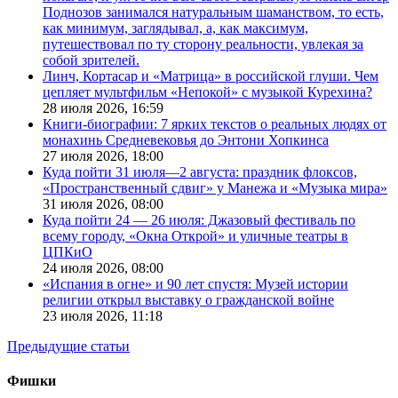
Поднозов занимался натуральным шаманством, то есть,
как минимум, заглядывал, а, как максимум,
путешествовал по ту сторону реальности, увлекая за
собой зрителей.
Линч, Кортасар и «Матрица» в российской глуши. Чем
цепляет мультфильм «Непокой» с музыкой Курехина?
28 июля 2026,
16:59
Книги-биографии: 7 ярких текстов о реальных людях от
монахинь Средневековья до Энтони Хопкинса
27 июля 2026,
18:00
Куда пойти 31 июля—2 августа: праздник флоксов,
«Пространственный сдвиг» у Манежа и «Музыка мира»
31 июля 2026,
08:00
Куда пойти 24 — 26 июля: Джазовый фестиваль по
всему городу, «Окна Открой» и уличные театры в
ЦПКиО
24 июля 2026,
08:00
«Испания в огне» и 90 лет спустя: Музей истории
религии открыл выставку о гражданской войне
23 июля 2026,
11:18
Предыдущие статьи
Фишки