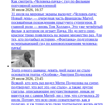
Как смотреть «Человека-паука»: гид по фильмам
популярной киновселенной
30 июля 2026,
16:37
31 июля на мировые экраны выходит «Человек-паук:
Новый день» — очередная часть франшизы Marvel,
посвящённая похождениям прыгучего супергероя. В
главной роли — вновь Том Холланд. Это уже четвёртый
фильм, в котором он играет Паука. Но до него сине-
красное трико появлялось на экране множество раз. Для
тех, кто подзабыл историю, «Фонтанка» подготовила
исчерпывающий гид по киновоплощениям человека-
паука!
Театр одного шамана: девять дней назад не стало
основателя театра «Особняк» Дмитрия Поднозова
29 июля 2026,
23:45
Всякий, кто хоть раз видел Митю Поднозова на сцене,
подтвердит, что вот это «не стало», а также другие
глаголы, описывающие несуществование, никак не
вяжутся ни с самим Митей, ни с тем, что случилось 20
июля. Потому что всю свою сознательную, как я
полагаю, и уж точно всю свою театральную жизнь актер