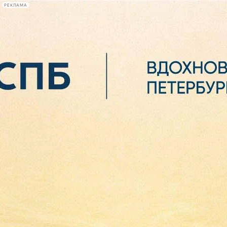
РЕКЛАМА
Афиша Plus
#телегид
Фонтанка.ру
Сегодня:
2026.08.07
02:00
Афиша Plus
кино
спектакли
выставки
концерты
лекции
книги
афиша плюс
новости
+