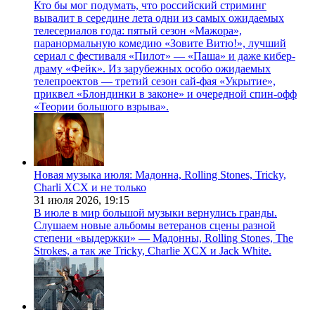
Кто бы мог подумать, что российский стриминг
вывалит в середине лета одни из самых ожидаемых
телесериалов года: пятый сезон «Мажора»,
паранормальную комедию «Зовите Витю!», лучший
сериал с фестиваля «Пилот» — «Паша» и даже кибер-
драму «Фейк». Из зарубежных особо ожидаемых
телепроектов — третий сезон сай-фая «Укрытие»,
приквел «Блондинки в законе» и очередной спин-офф
«Теории большого взрыва».
Новая музыка июля: Мадонна, Rolling Stones, Tricky,
Charli XCX и не только
31 июля 2026,
19:15
В июле в мир большой музыки вернулись гранды.
Слушаем новые альбомы ветеранов сцены разной
степени «выдержки» — Мадонны, Rolling Stones, The
Strokes, а так же Tricky, Charlie XCX и Jack White.