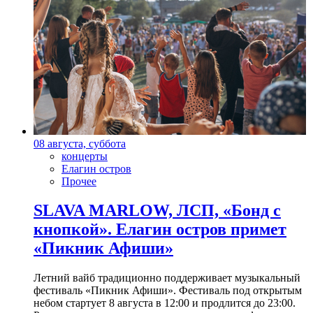
08 августа, суббота
концерты
Елагин остров
Прочее
SLAVA MARLOW, ЛСП, «Бонд с
кнопкой». Елагин остров примет
«Пикник Афиши»
Летний вайб традиционно поддерживает музыкальный
фестиваль «Пикник Афиши». Фестиваль под открытым
небом стартует 8 августа в 12:00 и продлится до 23:00.