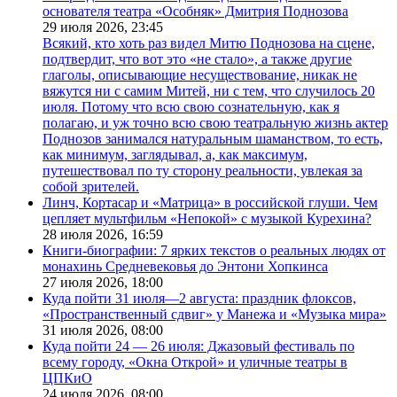
основателя театра «Особняк» Дмитрия Поднозова
29 июля 2026,
23:45
Всякий, кто хоть раз видел Митю Поднозова на сцене,
подтвердит, что вот это «не стало», а также другие
глаголы, описывающие несуществование, никак не
вяжутся ни с самим Митей, ни с тем, что случилось 20
июля. Потому что всю свою сознательную, как я
полагаю, и уж точно всю свою театральную жизнь актер
Поднозов занимался натуральным шаманством, то есть,
как минимум, заглядывал, а, как максимум,
путешествовал по ту сторону реальности, увлекая за
собой зрителей.
Линч, Кортасар и «Матрица» в российской глуши. Чем
цепляет мультфильм «Непокой» с музыкой Курехина?
28 июля 2026,
16:59
Книги-биографии: 7 ярких текстов о реальных людях от
монахинь Средневековья до Энтони Хопкинса
27 июля 2026,
18:00
Куда пойти 31 июля—2 августа: праздник флоксов,
«Пространственный сдвиг» у Манежа и «Музыка мира»
31 июля 2026,
08:00
Куда пойти 24 — 26 июля: Джазовый фестиваль по
всему городу, «Окна Открой» и уличные театры в
ЦПКиО
24 июля 2026,
08:00