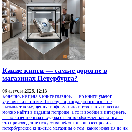
Какие книги — самые дорогие в
магазинах Петербурга?
06 августа 2026, 12:13
Конечно, не цена в книге главное, — но книги умеют
удивлять и ею тоже. Тот случай, когда дороговизна не
вызывает возмущения: информацию и текст почти всегда
можно найти в издания попроще, а то и вообще в интернете,
— но качественная и художественно оформленная книга —
это произведение искусства. «Фонтанка» расспросила
петербургские книжные магазины о том, какие издания на их