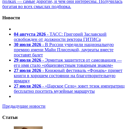
полках — самые дорогие, и чем они интересны. Получилась
богатая во всех смыслах подборка.
Новости
04 августа 2026
- ТАСС: Григорий Заславский
освобожден от должности ректора ГИТИСа
30 июля 2026
- В России учредили национальную
премию имени Майи Плисецкой, лауреаты вместе
поставят балет
29 июля 2026
- Эрмитаж защитится от самозванцев —
его имя стало «общеизвестным товарным знаком»
27 июля 2026
- Книжный фестиваль «Фонарь» примет
книги в хорошем состоянии на благотворительную
ярмарку
27 июля 2026
- «Царское Село» зовет тезок императриц
бесплатно посетить музейные маршруты
Предыдущие новости
Статьи