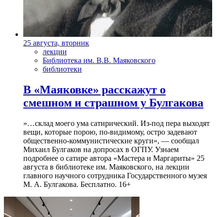
25 августа, вторник
лекции
Библиотека им. В.В. Маяковского
библиотеки
В «Маяковке» расскажут о
смешном и страшном у Булгакова
»…склад моего ума сатирический. Из-под пера выходят
вещи, которые порою, по-видимому, остро задевают
общественно-коммунистические круги», — сообщал
Михаил Булгаков на допросах в ОГПУ. Узнаем
подробнее о сатире автора «Мастера и Маргариты» 25
августа в библиотеке им. Маяковского, на лекции
главного научного сотрудника Государственного музея
М. А. Булгакова. Бесплатно. 16+