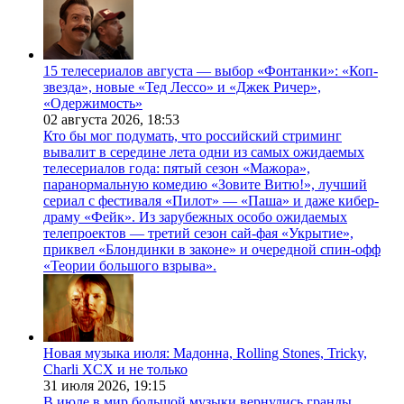
15 телесериалов августа — выбор «Фонтанки»: «Коп-
звезда», новые «Тед Лессо» и «Джек Ричер»,
«Одержимость»
02 августа 2026,
18:53
Кто бы мог подумать, что российский стриминг
вывалит в середине лета одни из самых ожидаемых
телесериалов года: пятый сезон «Мажора»,
паранормальную комедию «Зовите Витю!», лучший
сериал с фестиваля «Пилот» — «Паша» и даже кибер-
драму «Фейк». Из зарубежных особо ожидаемых
телепроектов — третий сезон сай-фая «Укрытие»,
приквел «Блондинки в законе» и очередной спин-офф
«Теории большого взрыва».
Новая музыка июля: Мадонна, Rolling Stones, Tricky,
Charli XCX и не только
31 июля 2026,
19:15
В июле в мир большой музыки вернулись гранды.