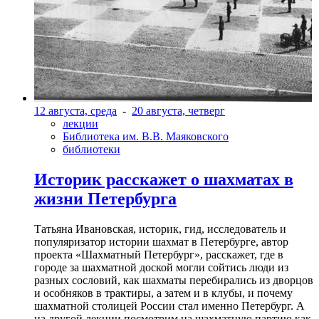
12 августа, среда
-
20 августа, четверг
лекции
Библиотека им. В.В. Маяковского
библиотеки
Историк расскажет о шахматах в
жизни Петербурга
Татьяна Ивановская, историк, гид, исследователь и
популяризатор истории шахмат в Петербурге, автор
проекта «Шахматный Петербург», расскажет, где в
городе за шахматной доской могли сойтись люди из
разных сословий, как шахматы перебирались из дворцов
и особняков в трактиры, а затем и в клубы, и почему
шахматной столицей России стал именно Петербург. А
на другой лекции посмотрим на шахматную партию как