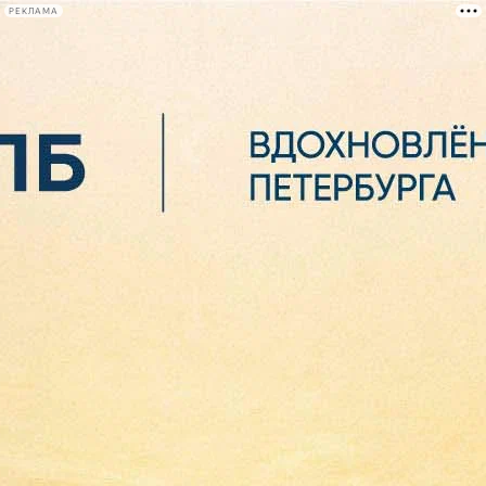
РЕКЛАМА
Афиша Plus
#телегид
Фонтанка.ру
Сегодня:
2026.08.07
02:00
Афиша Plus
кино
спектакли
выставки
концерты
лекции
книги
афиша плюс
новости
+