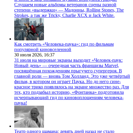
Слушаем новые альбомы ветеранов сцены разной
степени «выдержки» — Мадонны, Rolling Stones, The
Strokes, а так же Tricky, Charlie XCX и Jack White.
Как смотреть «Человека-паука»: гид по фильмам
популярной киновселенной
30 июля 2026,
16:37
31 июля на мировые экраны выходит «Человек-паук:
Новый день» — очередная часть франшизы Marvel,
посвящённая похождениям прыгучего супергероя. В
главной роли — вновь Том Холланд. Это уже четвёртый
фильм, в котором он играет Паука. Но до него сине-
красное трико появлялось на экране множество раз. Для
тех, кто подзабыл историю, «Фонтанка» подготовила
исчерпывающий гид по киновоплощениям человека-
паука!
Театр одного шамана: девять дней назад не стало