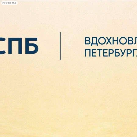
РЕКЛАМА
Афиша Plus
#телегид
Фонтанка.ру
Сегодня:
2026.08.07
05:20
Афиша Plus
кино
спектакли
выставки
концерты
лекции
книги
афиша плюс
новости
+