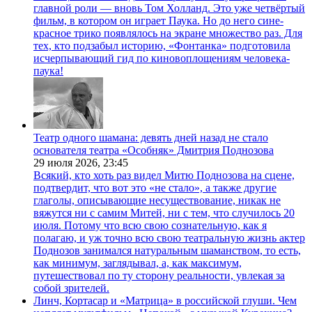
главной роли — вновь Том Холланд. Это уже четвёртый
фильм, в котором он играет Паука. Но до него сине-
красное трико появлялось на экране множество раз. Для
тех, кто подзабыл историю, «Фонтанка» подготовила
исчерпывающий гид по киновоплощениям человека-
паука!
Театр одного шамана: девять дней назад не стало
основателя театра «Особняк» Дмитрия Поднозова
29 июля 2026,
23:45
Всякий, кто хоть раз видел Митю Поднозова на сцене,
подтвердит, что вот это «не стало», а также другие
глаголы, описывающие несуществование, никак не
вяжутся ни с самим Митей, ни с тем, что случилось 20
июля. Потому что всю свою сознательную, как я
полагаю, и уж точно всю свою театральную жизнь актер
Поднозов занимался натуральным шаманством, то есть,
как минимум, заглядывал, а, как максимум,
путешествовал по ту сторону реальности, увлекая за
собой зрителей.
Линч, Кортасар и «Матрица» в российской глуши. Чем