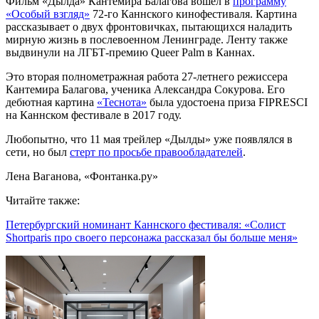
Фильм «Дылда» Кантемира Балагова вошёл в
программу
«Особый взгляд»
72-го Каннского кинофестиваля. Картина
рассказывает о двух фронтовичках, пытающихся наладить
мирную жизнь в послевоенном Ленинграде. Ленту также
выдвинули на ЛГБТ-премию Queer Palm в Каннах.
Это вторая полнометражная работа 27-летнего режиссера
Кантемира Балагова, ученика Александра Сокурова. Его
дебютная картина
«Теснота»
была удостоена приза FIPRESCI
на Каннском фестивале в 2017 году.
Любопытно, что 11 мая трейлер «Дылды» уже появлялся в
сети, но был
стерт по просьбе правообладателей
.
Лена Ваганова, «Фонтанка.ру»
Читайте также:
Петербургский номинант Каннского фестиваля: «Солист
Shortparis про своего персонажа рассказал бы больше меня»