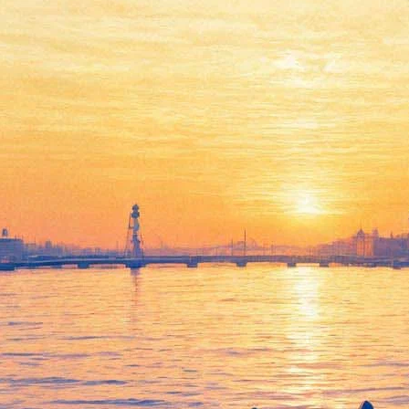
Названа дата, когда фильм
«Дылда» о послевоенном
Ленинграде выйдет в прокат
15 мая 2019,
18:22
Версия для печати
Фильм «Дылда» Кантемира Балагова о двух молодых
женщинах, вернувшихся с фронта в послевоенный
Ленинград, выйдет на экраны 20 июня. Об этом в Instagram
рассказал сам режиссёр.
В сети 15 мая опубликован официальный трейлер картины и
первый постер. Прокатом ленты займётся кинокомпания
«Пионер».