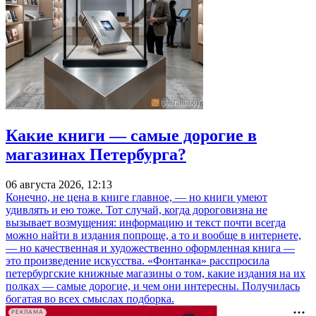
Какие книги — самые дорогие в
магазинах Петербурга?
06 августа 2026, 12:13
Конечно, не цена в книге главное, — но книги умеют
удивлять и ею тоже. Тот случай, когда дороговизна не
вызывает возмущения: информацию и текст почти всегда
можно найти в издания попроще, а то и вообще в интернете,
— но качественная и художественно оформленная книга —
это произведение искусства. «Фонтанка» расспросила
петербургские книжные магазины о том, какие издания на их
полках — самые дорогие, и чем они интересны. Получилась
богатая во всех смыслах подборка.
РЕКЛАМА