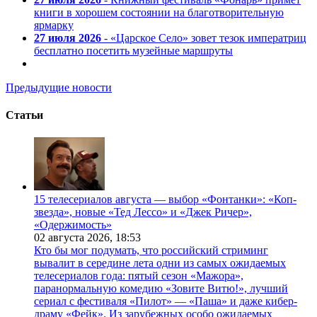
книги в хорошем состоянии на благотворительную
ярмарку
27 июля 2026
- «Царское Село» зовет тезок императриц
бесплатно посетить музейные маршруты
Предыдущие новости
Статьи
15 телесериалов августа — выбор «Фонтанки»: «Коп-
звезда», новые «Тед Лессо» и «Джек Ричер»,
«Одержимость»
02 августа 2026,
18:53
Кто бы мог подумать, что российский стриминг
вывалит в середине лета одни из самых ожидаемых
телесериалов года: пятый сезон «Мажора»,
паранормальную комедию «Зовите Витю!», лучший
сериал с фестиваля «Пилот» — «Паша» и даже кибер-
драму «Фейк». Из зарубежных особо ожидаемых