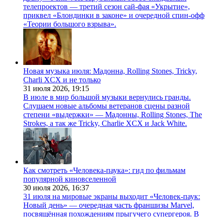
телепроектов — третий сезон сай-фая «Укрытие»,
приквел «Блондинки в законе» и очередной спин-офф
«Теории большого взрыва».
Новая музыка июля: Мадонна, Rolling Stones, Tricky,
Charli XCX и не только
31 июля 2026,
19:15
В июле в мир большой музыки вернулись гранды.
Слушаем новые альбомы ветеранов сцены разной
степени «выдержки» — Мадонны, Rolling Stones, The
Strokes, а так же Tricky, Charlie XCX и Jack White.
Как смотреть «Человека-паука»: гид по фильмам
популярной киновселенной
30 июля 2026,
16:37
31 июля на мировые экраны выходит «Человек-паук:
Новый день» — очередная часть франшизы Marvel,
посвящённая похождениям прыгучего супергероя. В