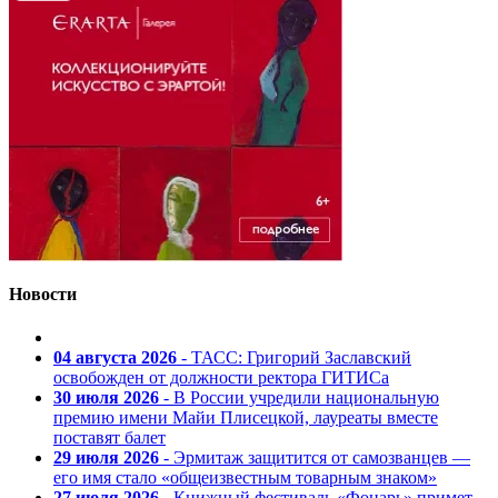
Новости
04 августа 2026
- ТАСС: Григорий Заславский
освобожден от должности ректора ГИТИСа
30 июля 2026
- В России учредили национальную
премию имени Майи Плисецкой, лауреаты вместе
поставят балет
29 июля 2026
- Эрмитаж защитится от самозванцев —
его имя стало «общеизвестным товарным знаком»
27 июля 2026
- Книжный фестиваль «Фонарь» примет